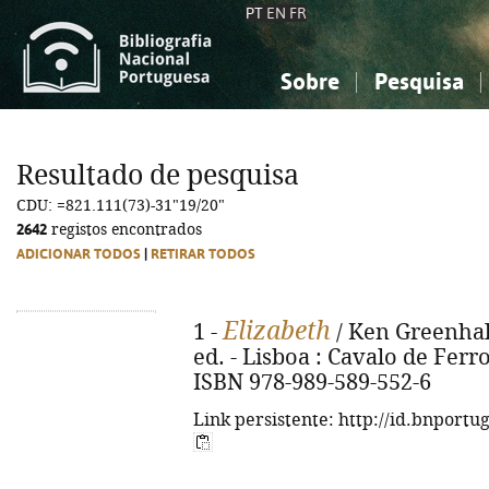
PT
EN
FR
Sobre
Pesquisa
Sobre a Bibliografia Nacional
Simples
Conhecimento, Informação...
Conhecimento, Informação...
Combinada
A
Resultado de pesquisa
Ciências sociais...
Ciências sociais...
CDU: =821.111(73)-31"19/20"
Arte, desporto...
Arte, desporto...
2642
registos encontrados
ADICIONAR TODOS
|
RETIRAR TODOS
Elizabeth
1 -
/ Ken Greenhall
ed. - Lisboa : Cavalo de Ferro,
ISBN 978-989-589-552-6
Link persistente: http://id.bnportu