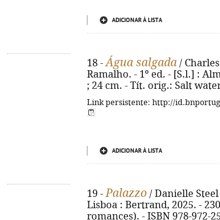
ADICIONAR À LISTA
Água salgada
18 -
/ Charles
Ramalho. - 1º ed. - [S.l.] : Al
; 24 cm. - Tít. orig.: Salt wat
Link persistente: http://id.bnportu
ADICIONAR À LISTA
Palazzo
19 -
/ Danielle Steel 
Lisboa : Bertrand, 2025. - 230
romances). - ISBN 978-972-2