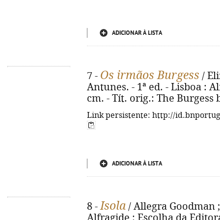
ADICIONAR À LISTA
Os irmãos Burgess
7 -
/ El
Antunes. - 1ª ed. - Lisboa : Al
cm. - Tít. orig.: The Burgess
Link persistente: http://id.bnportu
ADICIONAR À LISTA
Isola
8 -
/ Allegra Goodman ; tr
Alfragide : Escolha da Editora, 