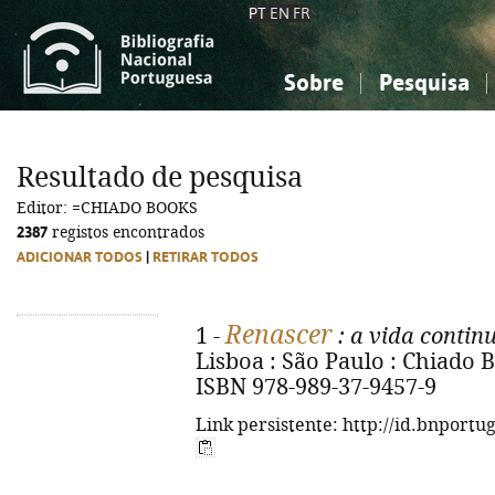
PT
EN
FR
Sobre
Pesquisa
Sobre a Bibliografia Nacional
Simples
Conhecimento, Informação...
Conhecimento, Informação...
Combinada
A
Resultado de pesquisa
Ciências sociais...
Ciências sociais...
Editor: =CHIADO BOOKS
Arte, desporto...
Arte, desporto...
2387
registos encontrados
ADICIONAR TODOS
|
RETIRAR TODOS
Renascer
1 -
: a vida contin
Lisboa : São Paulo : Chiado Bo
ISBN 978-989-37-9457-9
Link persistente: http://id.bnportu