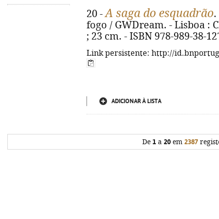
A saga do esquadrão
20 -
.
fogo / GWDream. - Lisboa : Ch
; 23 cm. - ISBN 978-989-38-12
Link persistente: http://id.bnportu
ADICIONAR À LISTA
De
1
a
20
em
2387
regist