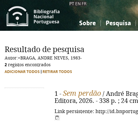
PT
EN
FR
Sobre
Pesquisa
Sobre a Bibliografia Nacional
Simples
Conhecimento, Informação...
Conhecimento, Informação...
Combinada
A
Resultado de pesquisa
Ciências sociais...
Ciências sociais...
Autor:=BRAGA, ANDRE NEVES, 1983-
Arte, desporto...
Arte, desporto...
2
registos encontrados
ADICIONAR TODOS
|
RETIRAR TODOS
Sem perdão
1 -
/ André Braga
Editora, 2026. - 338 p. ; 24 c
Link persistente: http://id.bnportu