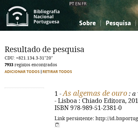
PT
EN
FR
Sobre
Pesquisa
Sobre a Bibliografia Nacional
Simples
Conhecimento, Informação...
Conhecimento, Informação...
Combinada
A
Resultado de pesquisa
Ciências sociais...
Ciências sociais...
CDU: =821.134.3-31"20"
Arte, desporto...
Arte, desporto...
7933
registos encontrados
ADICIONAR TODOS
|
RETIRAR TODOS
As algemas de ouro
1 -
: a
- Lisboa : Chiado Editora, 2015.
ISBN 978-989-51-2381-0
Link persistente: http://id.bnportu