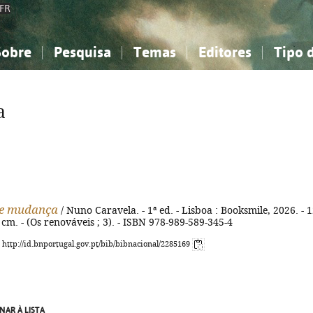
FR
Sobre
Pesquisa
Temas
Editores
Tipo 
obre a Bibliografia Nacional
imples
onhecimento, Informação...
onhecimento, Informação...
Combinada
A minha lista
Como utilizar
Filosofia, psicologia...
Filosofia, psicologia...
Perguntas frequente
a
iências sociais...
iências sociais...
Ciências exatas e naturais...
Ciências exatas e naturais...
rte, desporto...
rte, desporto...
Literatura, linguística...
Literatura, linguística...
de mudança
/ Nuno Caravela. - 1ª ed. - Lisboa : Booksmile, 2026. - 1
 19 cm. - (Os renováveis ; 3). - ISBN 978-989-589-345-4
: http://id.bnportugal.gov.pt/bib/bibnacional/2285169
NAR À LISTA