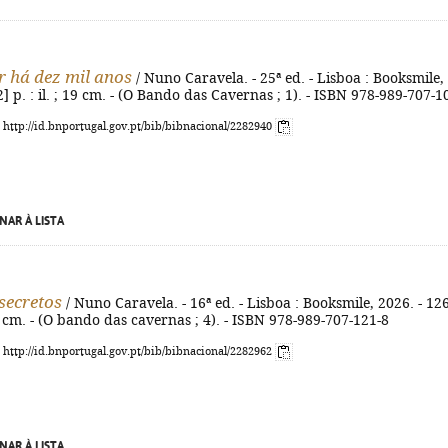
 há dez mil anos
/ Nuno Caravela. - 25ª ed. - Lisboa : Booksmile,
2] p. : il. ; 19 cm. - (O Bando das Cavernas ; 1). - ISBN 978-989-707-1
: http://id.bnportugal.gov.pt/bib/bibnacional/2282940
NAR À LISTA
secretos
/ Nuno Caravela. - 16ª ed. - Lisboa : Booksmile, 2026. - 126
 19 cm. - (O bando das cavernas ; 4). - ISBN 978-989-707-121-8
: http://id.bnportugal.gov.pt/bib/bibnacional/2282962
NAR À LISTA