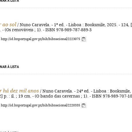
NAR À LISTA
 ao sol
/ Nuno Caravela. - 1ª ed. - Lisboa : Booksmile, 2025. - 124, 
cm. - (Os renováveis ; 1). - ISBN 978-989-787-889-3
: http://id.bnportugal.gov.pt/bib/bibnacional/2223075
NAR À LISTA
 há dez mil anos
/ Nuno Caravela. - 24ª ed. - Lisboa : Booksmile,
2] p. : il. ; 19 cm. - (O bando das cavernas ; 1). - ISBN 978-989-707-1
: http://id.bnportugal.gov.pt/bib/bibnacional/2220335