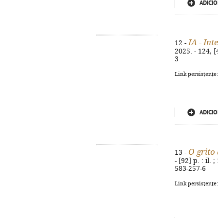
ADICIO
IA - Int
12 -
2025. - 124, [
3
Link persistente
ADICIO
O grito
13 -
- [92] p. : il
583-257-6
Link persistente