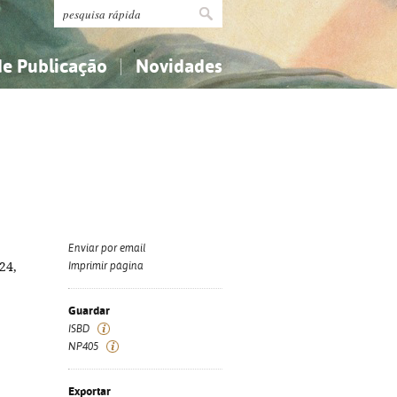
de Publicação
Novidades
s
Religião...
Religião...
Ciências aplicadas...
Ciências aplicadas...
História, geografia, biografias...
História, geografia, biografias...
Enviar por email
24,
Imprimir página
Guardar
ISBD
NP405
Exportar