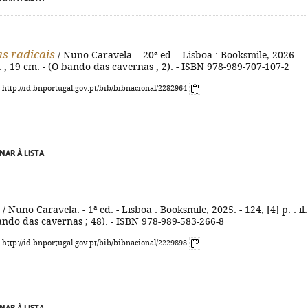
s radicais
/ Nuno Caravela. - 20ª ed. - Lisboa : Booksmile, 2026. -
il. ; 19 cm. - (O bando das cavernas ; 2). - ISBN 978-989-707-107-2
: http://id.bnportugal.gov.pt/bib/bibnacional/2282964
NAR À LISTA
/ Nuno Caravela. - 1ª ed. - Lisboa : Booksmile, 2025. - 124, [4] p. : il.
ando das cavernas ; 48). - ISBN 978-989-583-266-8
: http://id.bnportugal.gov.pt/bib/bibnacional/2229898