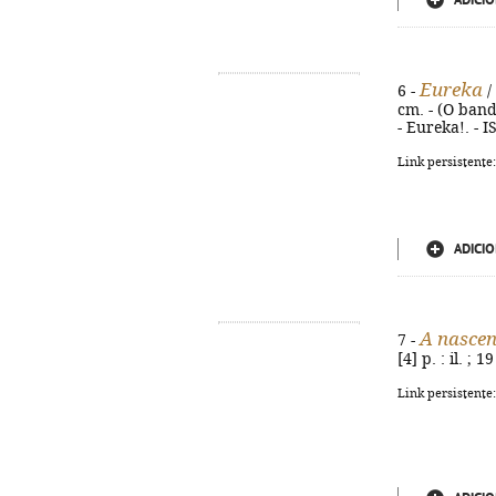
ADICIO
Eureka
6 -
/
cm. - (O ban
- Eureka!. - 
Link persistente
ADICIO
A nascen
7 -
[4] p. : il. ;
Link persistente