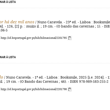
NAR À LISTA
r há dez mil anos
/ Nuno Caravela. - 23ª ed. - Lisboa : Booksmile
4]. - 126, [2] p. : muito il. ; 19 cm. - (O bando das cavernas ; 1). - IS
106-5
: http://id.bnportugal.gov.pt/bib/bibnacional/2201795
NAR À LISTA
do
/ Nuno Caravela. - 1ª ed. - Lisboa : Booksmile, 2025 [i.e. 2024]. - 1
o il. ; 19 cm. - (O Bando das Cavernas ; 46). - ISBN 978-989-583-255-2
: http://id.bnportugal.gov.pt/bib/bibnacional/2201798