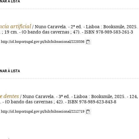
NAR À LISTA
ncia artificial
/ Nuno Caravela. - 2ª ed. - Lisboa : Booksmile, 2025. 
il. ; 19 cm. - (O bando das cavernas ; 47). - ISBN 978-989-583-261-3
: http://id.bnportugal.gov.pt/bib/bibnacional/2220336
NAR À LISTA
e dentes
/ Nuno Caravela. - 3ª ed. - Lisboa : Booksmile, 2025. - 124, 
cm. - (O bando das cavernas ; 42). - ISBN 978-989-623-843-8
: http://id.bnportugal.gov.pt/bib/bibnacional/2212719