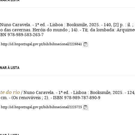
NAR À LISTA
 Nuno Caravela. - 1ª ed. - Lisboa : Booksmile, 2025. - 140, [2] p. : il. ;
do das cavernas. Heróis do mundo ; 14). - Tít. da lombada: Arquime
ISBN 978-989-583-263-7
: http://id.bnportugal.gov.pt/bib/bibnacional/2226841
NAR À LISTA
te do rio
/ Nuno Caravela. - 1ª ed. - Lisboa : Booksmile, 2025. - 124
 19 cm. - (Os renováveis ; 2). - ISBN 978-989-787-890-9
: http://id.bnportugal.gov.pt/bib/bibnacional/2225725