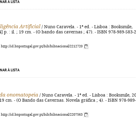
NAR À LISTA
eligência Artificial
/ Nuno Caravela. - 1ª ed. - Lisboa : Booksmile,
4] p. : il. ; 19 cm. - (O bando das cavernas ; 47). - ISBN 978-989-583-
: http://id.bnportugal.gov.pt/bib/bibnacional/2212720
NAR À LISTA
 da onomatopeia
/ Nuno Caravela. - 1ª ed. - Lisboa : Booksmile, 2
. ; 19 cm. - (O Bando das Cavernas. Novela gráfica ; 4). - ISBN 978-989-
: http://id.bnportugal.gov.pt/bib/bibnacional/2207563