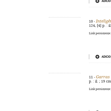
ADICIO
Inteligê
10 -
124, [4] p. : 
Link persistente
ADICIO
Garras 
11 -
p. : il. ; 19 
Link persistente