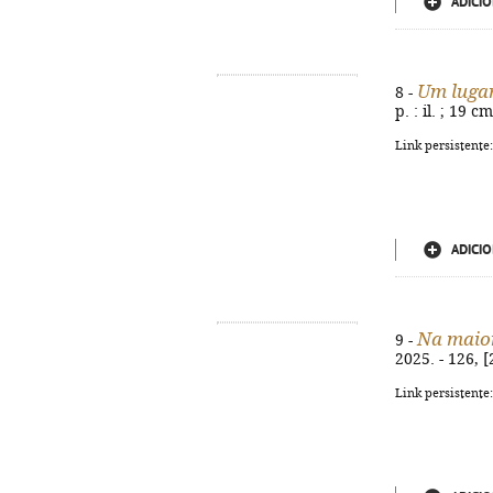
ADICIO
Um lugar
8 -
p. : il. ; 19 
Link persistente
ADICIO
Na maior
9 -
2025. - 126, [
Link persistente