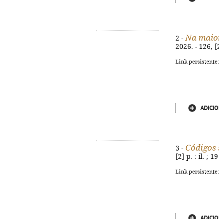
Na maior
2 -
2026. - 126, [
Link persistente
ADICIO
Códigos 
3 -
[2] p. : il. ;
Link persistente
ADICIO