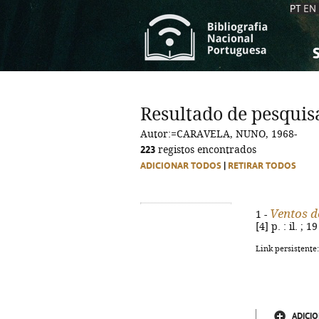
PT
EN
S
S
C
C
Resultado de pesquis
C
C
Autor:=CARAVELA, NUNO, 1968-
A
A
223
registos encontrados
ADICIONAR TODOS
|
RETIRAR TODOS
Ventos 
1 -
[4] p. : il. ;
Link persistente
ADICIO