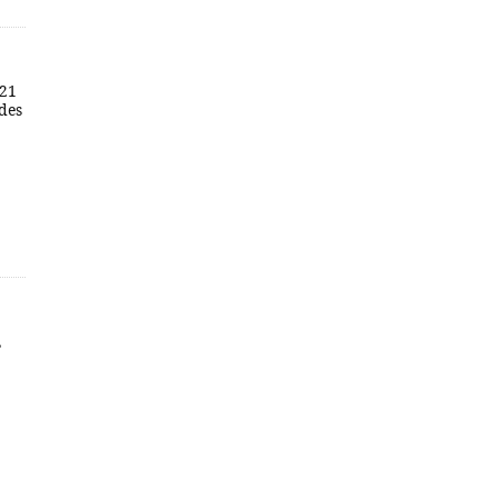
 21
des
,