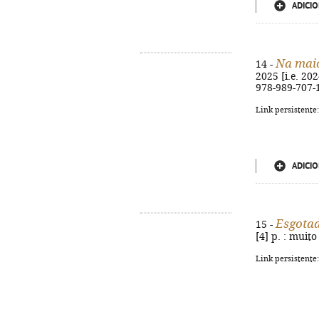
ADICIO
Na maio
14 -
2025 [i.e. 202
978-989-707-
Link persistente
ADICIO
Esgota
15 -
[4] p. : muit
Link persistente