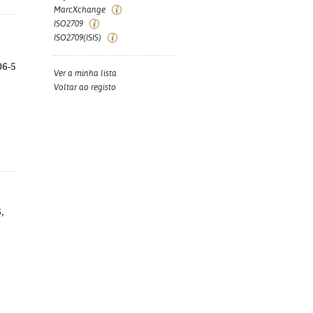
MarcXchange
ISO2709
ISO2709(ISIS)
06-5
Ver a minha lista
Voltar ao registo
,