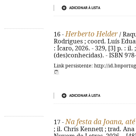
ADICIONAR À LISTA
Herberto Helder
16 -
/ Raqu
Rodrigues ; coord. Luís Eduar
: Ícaro, 2026. - 329, [3] p. : il.
(des)conhecidas). - ISBN 978
Link persistente: http://id.bnportu
ADICIONAR À LISTA
Na festa da Joana, at
17 -
; il. Chris Kennett ; trad. Ana