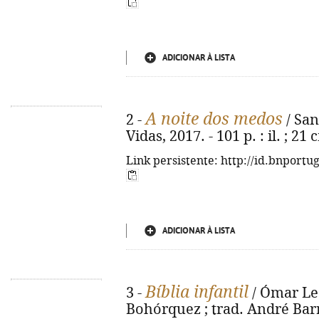
ADICIONAR À LISTA
A noite dos medos
2 -
/ Sant
Vidas, 2017. - 101 p. : il. ; 21
Link persistente: http://id.bnportu
ADICIONAR À LISTA
Bíblia infantil
3 -
/ Ómar Leó
Bohórquez ; trad. André Barre