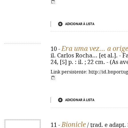
ADICIONAR À LISTA
Era uma vez... a orig
10 -
il. Carlos Rocha... [et al.]. -
24, [5] p. : il. ; 22 cm. - (As
Link persistente: http://id.bnportu
ADICIONAR À LISTA
Bionicle
11 -
/ trad. e adapt. 