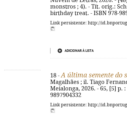
Nuvem de Letras, 2026. - [48] p
monstros ; 4). - Tít. orig.: S
birthday treat. - ISBN 978-98
Link persistente: http://id.bnportu
ADICIONAR À LISTA
A última semente do 
18 -
Magalhães ; il. Tiago Fernand
Meialonga, 2026. - 65, [5] p. : 
9897904332
Link persistente: http://id.bnportu