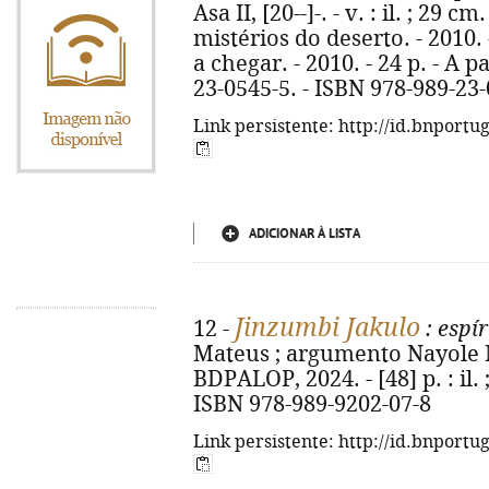
Asa II, [20--]-. - v. : il. ; 29 cm
mistérios do deserto. - 2010. 
a chegar. - 2010. - 24 p. - A p
23-0545-5. - ISBN 978-989-23
Link persistente: http://id.bnportu
ADICIONAR À LISTA
Jinzumbi Jakulo
12 -
: espír
Mateus ; argumento Nayole Mat
BDPALOP, 2024. - [48] p. : il.
ISBN 978-989-9202-07-8
Link persistente: http://id.bnportu