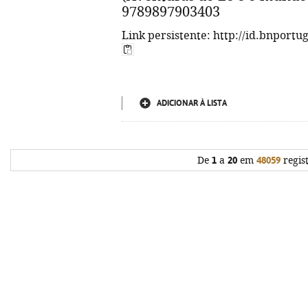
9789897903403
Link persistente: http://id.bnportu
ADICIONAR À LISTA
De
1
a
20
em
48059
regis