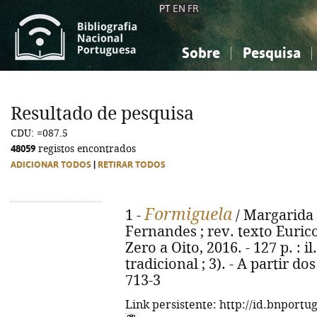
PT
EN
FR
Sobre
Pesquisa
Sobre a Bibliografia Nacional
Simples
Conhecimento, Informação...
Conhecimento, Informação...
Combinada
A
Resultado de pesquisa
Ciências sociais...
Ciências sociais...
CDU: =087.5
Arte, desporto...
Arte, desporto...
48059
registos encontrados
ADICIONAR TODOS
|
RETIRAR TODOS
Formiguela
1 -
/ Margarida F
Fernandes ; rev. texto Eurico
Zero a Oito, 2016. - 127 p. : i
tradicional ; 3). - A partir d
713-3
Link persistente: http://id.bnportu