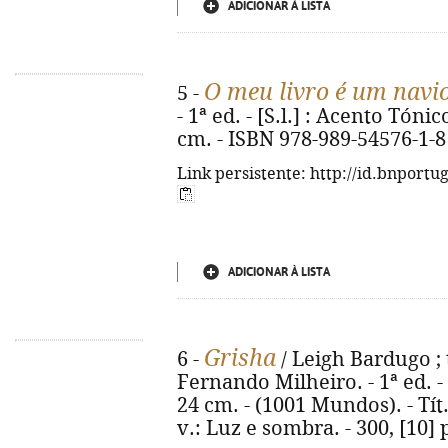
ADICIONAR À LISTA
O meu livro é um navi
5 -
- 1ª ed. - [S.l.] : Acento Tónico
cm. - ISBN 978-989-54576-1-8
Link persistente: http://id.bnportu
ADICIONAR À LISTA
Grisha
6 -
/ Leigh Bardugo ; 
Fernando Milheiro. - 1ª ed. - Al
24 cm. - (1001 Mundos). - Tít
v.: Luz e sombra. - 300, [10]