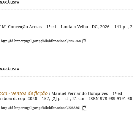
NAR À LISTA
/ M. Conceição Areias. - 1ª ed. - Linda-a-Velha : DG, 2026. - 141 p. ; 2
: http://id.bnportugal.gov.pt/bib/bibnacional/2285368
NAR À LISTA
xa - ventos de ficção
/ Manuel Fernando Gonçalves. - 1ª ed. -
rboard, cop. 2026. - 157, [2] p. : il. ; 21 cm. - ISBN 978-989-9191-66
: http://id.bnportugal.gov.pt/bib/bibnacional/2285361