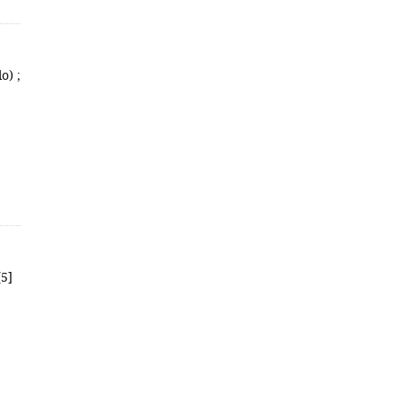
o) ;
[5]