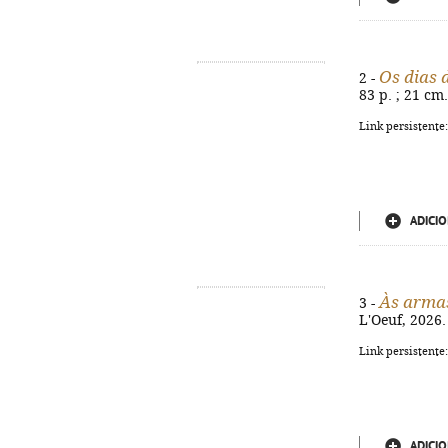
Os dias
2 -
83 p. ; 21 cm
Link persistente
ADICIO
Às arma
3 -
L'Oeuf, 2026. 
Link persistente
ADICIO