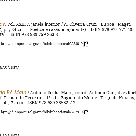
os
. Vol. XXII, A janela interior / A. Oliveira Cruz. - Lisboa : Piaget,
[2] p. ; 24 cm. - (Poética e razão imaginante). - ISBN 978-972-771-493
a). - ISBN 978-989-759-263-8
: http://id.bnportugal.gov.pt/bib/bibnacional/2288019
NAR À LISTA
do Bô Maia
/ António Rocha Maia ; coord. António Gonçalves Roc
f. Fernando Teixeira. - 1ª ed. - Baguim do Monte : Tecto de Nuvens,
 : il. ; 22 cm. - ISBN 978-989-36532-7-2
: http://id.bnportugal.gov.pt/bib/bibnacional/2287919