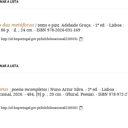
NAR À LISTA
 das metáforas
/ texto e pint. Adelaide Graça. - 1ª ed. - Lisboa :
 86 p. : il. ; 24 cm. - ISBN 978-2026-031-169
: http://id.bnportugal.gov.pt/bib/bibnacional/2285531
NAR À LISTA
meus
: poesia incompletas
/ Nuno Artur Silva. - 2ª ed. - Lisboa :
nal, 2026. - 484, [9] p. ; 20 cm. - (Plural. Poesia). - ISBN 978-972-2
: http://id.bnportugal.gov.pt/bib/bibnacional/2285352