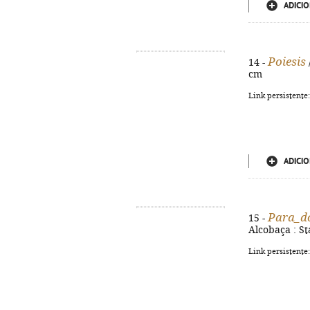
ADICIO
Poiesis
14 -
cm
Link persistente
ADICIO
Para_do
15 -
Alcobaça : Sta
Link persistente