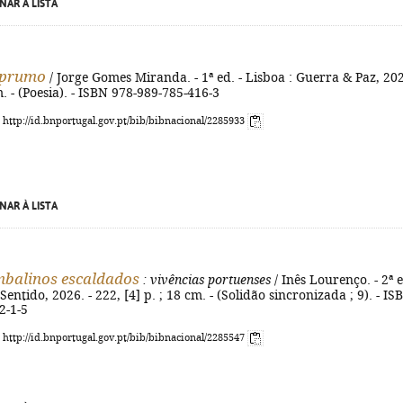
NAR À LISTA
 prumo
/ Jorge Gomes Miranda. - 1ª ed. - Lisboa : Guerra & Paz, 202
m. - (Poesia). - ISBN 978-989-785-416-3
: http://id.bnportugal.gov.pt/bib/bibnacional/2285933
NAR À LISTA
mbalinos escaldados
: vivências portuenses
/ Inês Lourenço. - 2ª e
Sentido, 2026. - 222, [4] p. ; 18 cm. - (Solidão sincronizada ; 9). - IS
2-1-5
: http://id.bnportugal.gov.pt/bib/bibnacional/2285547