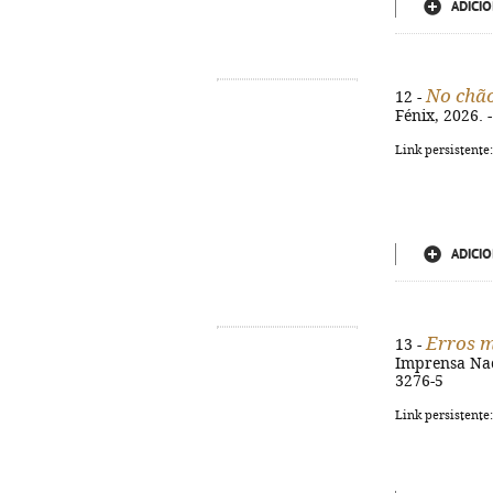
ADICIO
No chão
12 -
Fénix, 2026. -
Link persistente
ADICIO
Erros 
13 -
Imprensa Nacio
3276-5
Link persistente