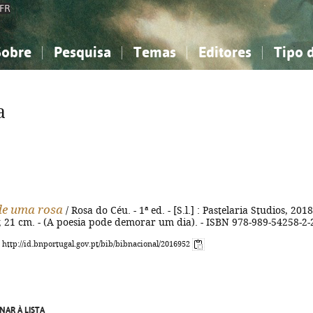
FR
Sobre
Pesquisa
Temas
Editores
Tipo 
obre a Bibliografia Nacional
imples
onhecimento, Informação...
onhecimento, Informação...
Combinada
A minha lista
Como utilizar
Filosofia, psicologia...
Filosofia, psicologia...
Perguntas frequente
a
iências sociais...
iências sociais...
Ciências exatas e naturais...
Ciências exatas e naturais...
rte, desporto...
rte, desporto...
Literatura, linguística...
Literatura, linguística...
de uma rosa
/ Rosa do Céu. - 1ª ed. - [S.l.] : Pastelaria Studios, 2018
il. ; 21 cm. - (A poesia pode demorar um dia). - ISBN 978-989-54258-2-
: http://id.bnportugal.gov.pt/bib/bibnacional/2016952
NAR À LISTA