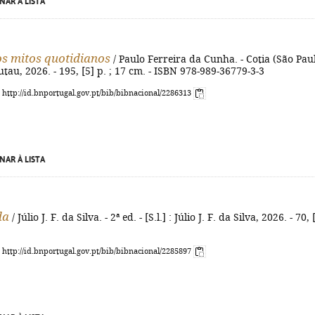
NAR À LISTA
os mitos quotidianos
/ Paulo Ferreira da Cunha. - Cotia (São Paul
utau, 2026. - 195, [5] p. ; 17 cm. - ISBN 978-989-36779-3-3
: http://id.bnportugal.gov.pt/bib/bibnacional/2286313
NAR À LISTA
da
/ Júlio J. F. da Silva. - 2ª ed. - [S.l.] : Júlio J. F. da Silva, 2026. - 70, 
: http://id.bnportugal.gov.pt/bib/bibnacional/2285897