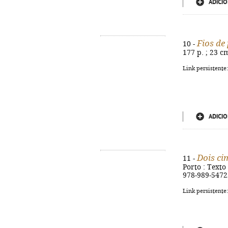
ADICIO
Fios de
10 -
177 p. ; 23 c
Link persistente
ADICIO
Dois ci
11 -
Porto : Texto 
978-989-5472
Link persistente