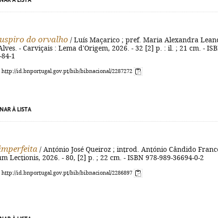
NAR À LISTA
suspiro do orvalho
/ Luís Maçarico ; pref. Maria Alexandra Lean
Alves. - Carviçais : Lema d'Origem, 2026. - 32 [2] p. : il. ; 21 cm. - IS
-84-1
: http://id.bnportugal.gov.pt/bib/bibnacional/2287272
NAR À LISTA
mperfeita
/ António José Queiroz ; introd. António Cândido Franco
um Lectionis, 2026. - 80, [2] p. ; 22 cm. - ISBN 978-989-36694-0-2
: http://id.bnportugal.gov.pt/bib/bibnacional/2286897