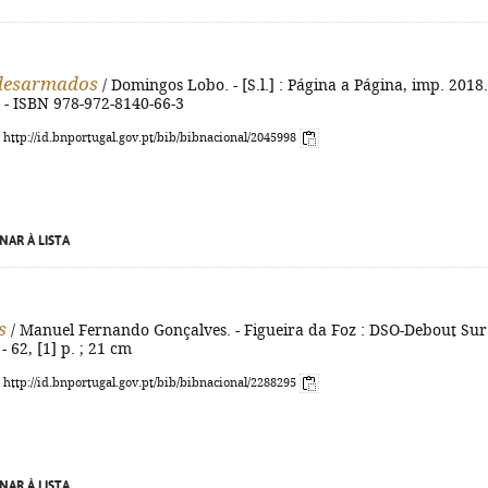
 desarmados
/ Domingos Lobo. - [S.l.] : Página a Página, imp. 2018.
. - ISBN 978-972-8140-66-3
: http://id.bnportugal.gov.pt/bib/bibnacional/2045998
NAR À LISTA
s
/ Manuel Fernando Gonçalves. - Figueira da Foz : DSO-Debout Sur
- 62, [1] p. ; 21 cm
: http://id.bnportugal.gov.pt/bib/bibnacional/2288295
NAR À LISTA