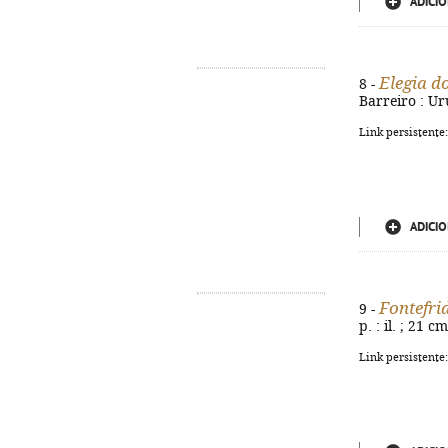
ADICIO
Elegia d
8 -
Barreiro : Ur
Link persistente
ADICIO
Fontefri
9 -
p. : il. ; 21 cm
Link persistente