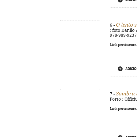
ADICIO
O lento 
6 -
; foto Danilo 
978-989-9237
Link persistente
ADICIO
Sombra i
7 -
Porto : Offici
Link persistente