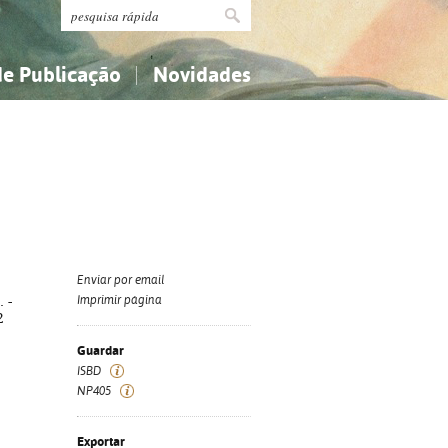
de Publicação
Novidades
s
Religião...
Religião...
Ciências aplicadas...
Ciências aplicadas...
História, geografia, biografias...
História, geografia, biografias...
Enviar por email
. -
Imprimir página
2
Guardar
ISBD
NP405
Exportar