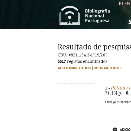
PT
EN
S
S
C
C
Resultado de pesquis
C
C
CDU: =821.134.3-1"19/20"
A
A
5517
registos encontrados
ADICIONAR TODOS
|
RETIRAR TODOS
Pétalas 
1 -
71, [3] p. : 
Link persistente
ADICIO