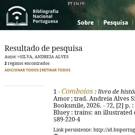
PT
EN
FR
Sobre
Pesquisa
Sobre a Bibliografia Nacional
Simples
Conhecimento, Informação...
Conhecimento, Informação...
Combinada
A
Resultado de pesquisa
Ciências sociais...
Ciências sociais...
Autor:=SILVA, ANDREIA ALVES
Arte, desporto...
Arte, desporto...
2
registos encontrados
ADICIONAR TODOS
|
RETIRAR TODOS
Comboios
1 -
: livro de hist
Amor ; trad. Andreia Alves Sil
Booksmile, 2026. - 72, [2] p. : i
Bluey : trains: an illustrate
589-220-4
Link persistente: http://id.bnportu