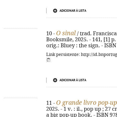
ADICIONAR À LISTA
O sinal
10 -
/ trad. Francisca 
Booksmile, 2025. - 141, [1] p. : 
orig.: Bluey : the sign. - ISB
Link persistente: http://id.bnportu
ADICIONAR À LISTA
O grande livro pop-up
11 -
2025. - 1 v. : il., pop up ; 27 c
a big pop-up book. - ISBN 97