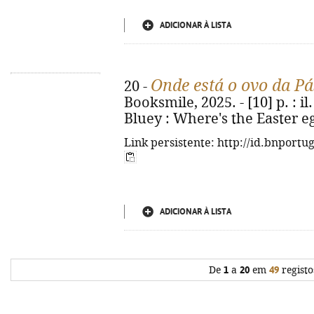
ADICIONAR À LISTA
Onde está o ovo da P
20 -
Booksmile, 2025. - [10] p. : il. 
Bluey : Where's the Easter e
Link persistente: http://id.bnportu
ADICIONAR À LISTA
De
1
a
20
em
49
registo