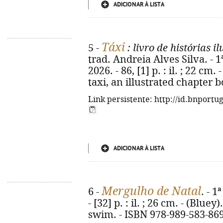
ADICIONAR À LISTA
Táxi
5 -
: livro de histórias i
trad. Andreia Alves Silva. - 1
2026. - 86, [1] p. : il. ; 22 cm. 
taxi, an illustrated chapter 
Link persistente: http://id.bnportu
ADICIONAR À LISTA
Mergulho de Natal
6 -
. - 1
- [32] p. : il. ; 26 cm. - (Bluey
swim. - ISBN 978-989-583-86