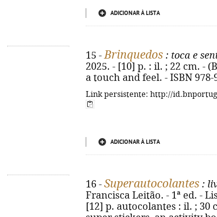
ADICIONAR À LISTA
Brinquedos
15 -
: toca e sen
2025. - [10] p. : il. ; 22 cm. - (
a touch and feel. - ISBN 978-
Link persistente: http://id.bnportu
ADICIONAR À LISTA
Superautocolantes
16 -
: li
Francisca Leitão. - 1ª ed. - Li
[12] p. autocolantes : il. ; 30 