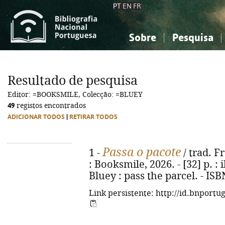
PT
EN
FR
Sobre
Pesquisa
Sobre a Bibliografia Nacional
Simples
Conhecimento, Informação...
Conhecimento, Informação...
Combinada
A
Resultado de pesquisa
Ciências sociais...
Ciências sociais...
Editor: =BOOKSMILE, Colecção: =BLUEY
Arte, desporto...
Arte, desporto...
49
registos encontrados
ADICIONAR TODOS
|
RETIRAR TODOS
Passa o pacote
1 -
/ trad. Fr
: Booksmile, 2026. - [32] p. : il
Bluey : pass the parcel. - IS
Link persistente: http://id.bnportu