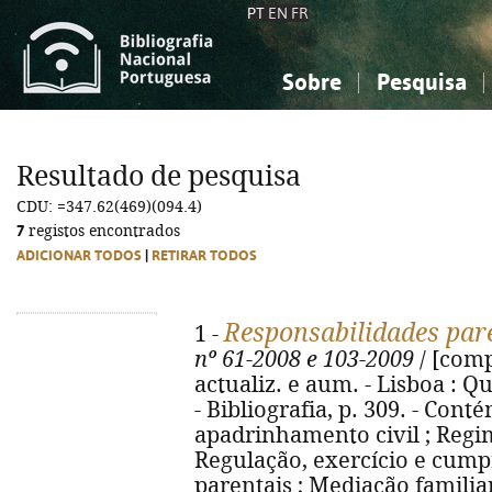
PT
EN
FR
Sobre
Pesquisa
Sobre a Bibliografia Nacional
Simples
Conhecimento, Informação...
Conhecimento, Informação...
Combinada
A
Resultado de pesquisa
Ciências sociais...
Ciências sociais...
CDU: =347.62(469)(094.4)
Arte, desporto...
Arte, desporto...
7
registos encontrados
ADICIONAR TODOS
|
RETIRAR TODOS
Responsabilidades par
1 -
nº 61-2008 e 103-2009
/ [comp
actualiz. e aum. - Lisboa : Qui
- Bibliografia, p. 309. - Con
apadrinhamento civil ; Regi
Regulação, exercício e cump
parentais ; Mediação familiar 