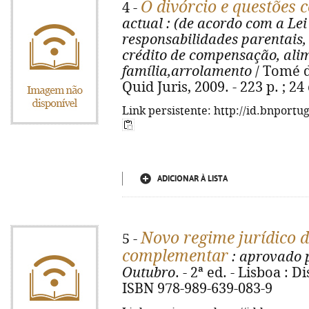
O divórcio e questões 
4 -
actual
: (de acordo com a Lei
responsabilidades parentais,
crédito de compensação, ali
família,arrolamento
/ Tomé d
Quid Juris, 2009. - 223 p. ; 2
Link persistente: http://id.bnportu
ADICIONAR À LISTA
Novo regime jurídico d
5 -
complementar
: aprovado p
Outubro
. - 2ª ed. - Lisboa : D
ISBN 978-989-639-083-9