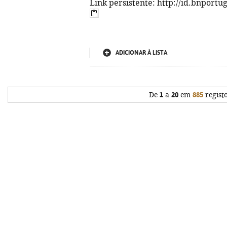
Link persistente: http://id.bnportu
ADICIONAR À LISTA
De
1
a
20
em
885
regist