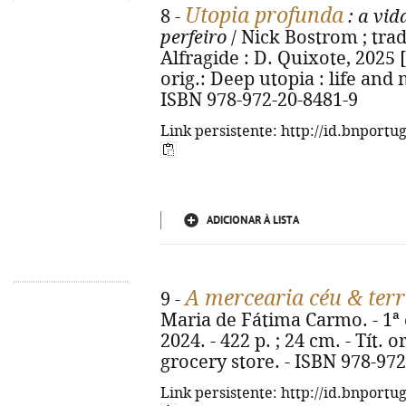
Utopia profunda
8 -
: a vid
perfeiro
/ Nick Bostrom ; trad.
Alfragide : D. Quixote, 2025 [i.
orig.: Deep utopia : life and
ISBN 978-972-20-8481-9
Link persistente: http://id.bnportu
ADICIONAR À LISTA
A mercearia céu & ter
9 -
Maria de Fátima Carmo. - 1ª e
2024. - 422 p. ; 24 cm. - Tít.
grocery store. - ISBN 978-97
Link persistente: http://id.bnportu