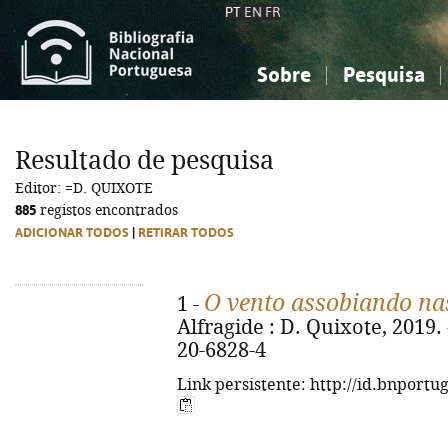
PT
EN
FR
Sobre
Pesquisa
Sobre a Bibliografia Nacional
Simples
Conhecimento, Informação...
Conhecimento, Informação...
Combinada
A
Resultado de pesquisa
Ciências sociais...
Ciências sociais...
Editor: =D. QUIXOTE
Arte, desporto...
Arte, desporto...
885
registos encontrados
ADICIONAR TODOS
|
RETIRAR TODOS
O vento assobiando na
1 -
Alfragide : D. Quixote, 2019. 
20-6828-4
Link persistente: http://id.bnportu