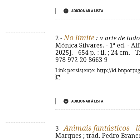
ADICIONAR À LISTA
No limite
2 -
: a arte de tudo
Mónica Silvares. - 1ª ed. - Alf
2025]. - 654 p. : il. ; 24 cm. -
978-972-20-8663-9
Link persistente: http://id.bnportu
ADICIONAR À LISTA
Animais fantásticos - l
3 -
Marques ; trad. Pedro Branco. 