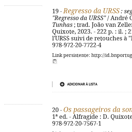
Regresso da URSS
19 -
: se
"Regresso da URSS"
/ André G
Tunhas
; trad. João van Zeller
Quixote, 2023. - 222 p. : il. ; 
l'URSS suivi de retouches à 
978-972-20-7722-4
Link persistente: http://id.bnportu
ADICIONAR À LISTA
Os passageiros da s
20 -
1ª ed. - Alfragide : D. Quixote
978-972-20-7567-1