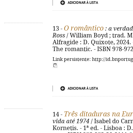
ADICIONAR À LISTA
O romântico
13 -
: a verdad
Ross
/ William Boyd ; trad. M
Alfragide : D. Quixote, 2024. - 5
The romantic. - ISBN 978-97
Link persistente: http://id.bnportu
ADICIONAR À LISTA
Três ditaduras na Eur
14 -
vida até 1974
/ Isabel do Car
Kornetis. - 1ª ed. - Lisboa : D.