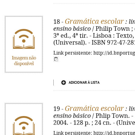
Gramática escolar
18 -
: lí
ensino básico
/ Philip Town ;
3ª ed., 4ª tir. - Lisboa : Texto,
(Universal). - ISBN 972-47-28
Link persistente: http://id.bnportu
ADICIONAR À LISTA
Gramática escolar
19 -
: lí
ensino básico
/ Phlip Town. - 3
2004. - 128 p. ; 24 cn. - (Univ
Link persistente: http://id.bnportu