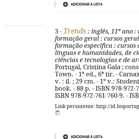
ADICIONAR À LISTA
Trends
3 -
: inglês, 11º ano
: 
formação geral
: cursos gerai
formação específica
: cursos 
línguas e humanidades, de ci
ciências e tecnologias e de ar
Portugal, Cristina Gala ; cons
Town. - 1ª ed., 6ª tir. - Carna
v. : il. ; 29 cm. - 1º v.: Studen
book. - 88 p. - ISBN 978-972-
ISBN 978-972-761-760-9. - IS
Link persistente: http://id.bnportu
ADICIONAR À LISTA