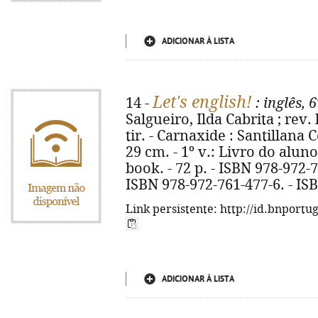
ADICIONAR À LISTA
Let's english!
14 -
: inglês, 6
Salgueiro, Ilda Cabrita ; rev. 
tir. - Carnaxide : Santillana Co
29 cm. - 1º v.: Livro do aluno.
book. - 72 p. - ISBN 978-972-
ISBN 978-972-761-477-6. - IS
Link persistente: http://id.bnportu
ADICIONAR À LISTA