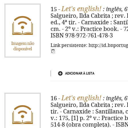
Let's english!
15 -
: inglês, 6
Salgueiro, Ilda Cabrita ; rev.
ed., 4ª tir. - Carnaxide : Santil
cm. - 2º v.: Practice book. - 
ISBN 978-972-761-478-3
Link persistente: http://id.bnportu
ADICIONAR À LISTA
Let's english!
16 -
: inglês, 6
Salgueiro, Ilda Cabrita ; rev. 
tir. - Carnaxide : Santillana, co
v.: 175, [1] p. 2º v.: Practice
514-8 (obra completa). - ISBN