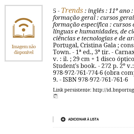
Trends
5 -
: inglês
: 11º ano
:
formação geral
: cursos gerai
formação específica
: cursos 
línguas e humanidades, de ci
ciências e tecnologias e de ar
Portugal, Cristina Gala ; cons
Town. - 1ª ed., 3ª tir. - Carna
v. : il. ; 29 cm + 1 disco ópti
Student's book. - 272 p. 2º v.
978-972-761-774-6 (obra comp
9. - ISBN 978-972-761-761-6
Link persistente: http://id.bnportu
ADICIONAR À LISTA