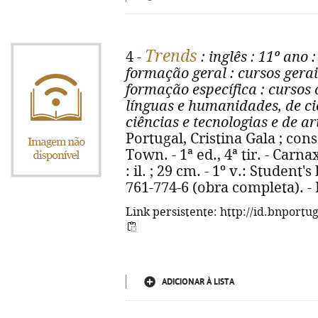
Trends
4 -
: inglês
: 11º ano
:
formação geral
: cursos gerai
formação específica
: cursos 
línguas e humanidades, de ci
ciências e tecnologias e de ar
Portugal, Cristina Gala ; cons
Town. - 1ª ed., 4ª tir. - Carna
: il. ; 29 cm. - 1º v.: Student'
761-774-6 (obra completa). -
Link persistente: http://id.bnportu
ADICIONAR À LISTA