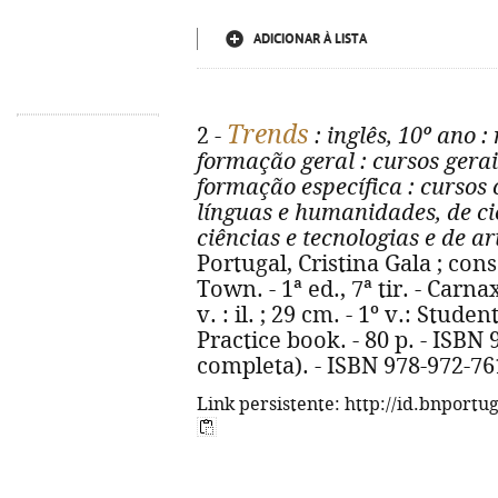
ADICIONAR À LISTA
Trends
2 -
: inglês, 10º ano
: 
formação geral
: cursos gerai
formação específica
: cursos 
línguas e humanidades, de ci
ciências e tecnologias e de ar
Portugal, Cristina Gala ; cons
Town. - 1ª ed., 7ª tir. - Carna
v. : il. ; 29 cm. - 1º v.: Studen
Practice book. - 80 p. - ISBN
completa). - ISBN 978-972-76
Link persistente: http://id.bnportu