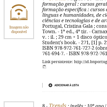
formação geral
: cursos gerai
formação específica
: cursos 
línguas e humanidades, de ci
ciências e tecnologias e de ar
Portugal, Cristina Gala ; cons
Town. - 1ª ed., 4ª tir. - Carna
v. : il. ; 29 cm + 1 disco ópti
Student's book. - 271, [1] p. 2
ISBN 978-972-761-727-2 (obra
761-694-7. - ISBN 978-972-76
Link persistente: http://id.bnportu
ADICIONAR À LISTA
Trends
8 -
: inglês
: 10º ano
/