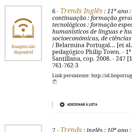
Trends Inglês
6 -
: 11º ano
:
continuação
: formação gera
tecnológicos
: formação espec
humanísticos de línguas e hu
socioeconómicas, de ciências 
/ Belarmina Portugal... [et al.
pedagógico Philip Town. - 1ª e
Santillana, cop. 2008. - 247 [1]
761-762-3
Link persistente: http://id.bnportu
ADICIONAR À LISTA
Trends
7 -
: inglês
: 10º ano
: