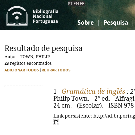
PT
EN
FR
Sobre
Pesquisa
Sobre a Bibliografia Nacional
Simples
Conhecimento, Informação...
Conhecimento, Informação...
Combinada
A
Resultado de pesquisa
Ciências sociais...
Ciências sociais...
Autor:=TOWN, PHILIP
Arte, desporto...
Arte, desporto...
23
registos encontrados
ADICIONAR TODOS
|
RETIRAR TODOS
Gramática de inglês
1 -
: 2
Philip Town. - 2ª ed. - Alfragid
24 cm. - (Escolar). - ISBN 97
Link persistente: http://id.bnportu