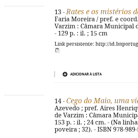
Rates e os mistérios
13 -
Faria Moreira / pref. e coor
Varzim : Câmara Municipal d
- 129 p. : il. ; 15 cm
Link persistente: http://id.bnportu
ADICIONAR À LISTA
Cego do Maio, uma vid
14 -
Azevedo ; pref. Aires Henriq
de Varzim : Câmara Municipa
153 p. : il. ; 24 cm. - (Na lin
poveira ; 32). - ISBN 978-989