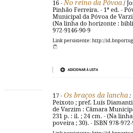
No reino da Póvoa
16 -
/ J
Pinhão Ferreira. - 1ª ed. - 
Municipal da Póvoa de Varzim, 
(Na linha do horizonte : bibli
972-9146-90-9
Link persistente: http://id.bnportu
ADICIONAR À LISTA
Os braços da lancha
17 -
:
Peixoto ; pref. Luís Diamant
de Varzim : Câmara Municipa
231 p. : il. ; 24 cm. - (Na lin
poveira ; 30). - ISBN 978-972