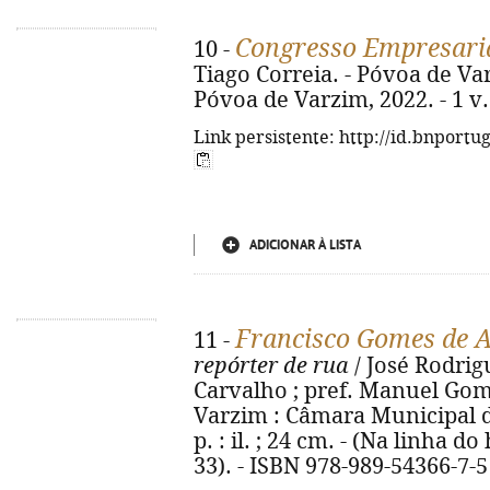
Congresso Empresari
10 -
Tiago Correia. - Póvoa de V
Póvoa de Varzim, 2022. - 1 v. :
Link persistente: http://id.bnportu
ADICIONAR À LISTA
Francisco Gomes de
11 -
repórter de rua
/ José Rodrig
Carvalho ; pref. Manuel Gom
Varzim : Câmara Municipal d
p. : il. ; 24 cm. - (Na linha d
33). - ISBN 978-989-54366-7-5