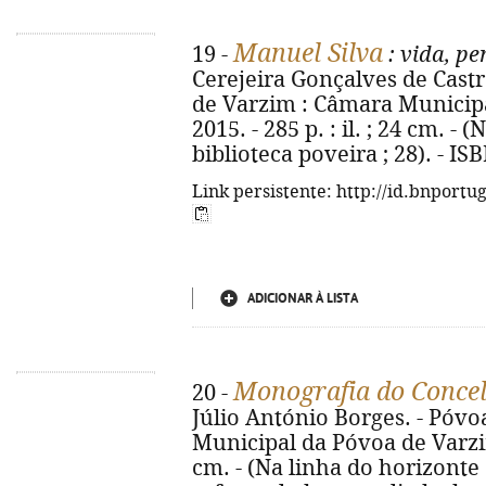
Manuel Silva
19 -
: vida, p
Cerejeira Gonçalves de Castro
de Varzim : Câmara Municipa
2015. - 285 p. : il. ; 24 cm. - 
biblioteca poveira ; 28). - I
Link persistente: http://id.bnportu
ADICIONAR À LISTA
Monografia do Conce
20 -
Júlio António Borges. - Póv
Municipal da Póvoa de Varzim, 
cm. - (Na linha do horizonte :