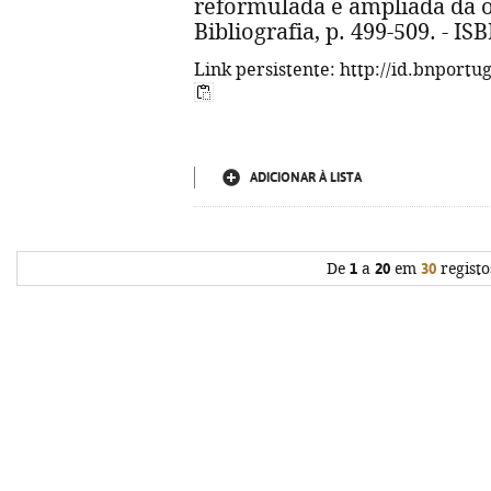
reformulada e ampliada da o
Bibliografia, p. 499-509. - I
Link persistente: http://id.bnportu
ADICIONAR À LISTA
De
1
a
20
em
30
registo