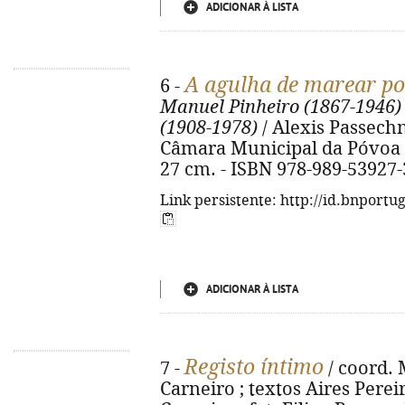
ADICIONAR À LISTA
A agulha de marear po
6 -
Manuel Pinheiro (1867-1946)
(1908-1978)
/ Alexis Passechn
Câmara Municipal da Póvoa de 
27 cm. - ISBN 978-989-53927-
Link persistente: http://id.bnportu
ADICIONAR À LISTA
Registo íntimo
7 -
/ coord. 
Carneiro ; textos Aires Pere