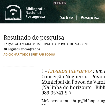
PT
EN
FR
Sobre
Pesquisa
Sobre a Bibliografia Nacional
Simples
Conhecimento, Informação...
Conhecimento, Informação...
Combinada
A
Resultado de pesquisa
Ciências sociais...
Ciências sociais...
Editor: =CAMARA MUNICIPAL DA POVOA DE VARZIM
Arte, desporto...
Arte, desporto...
30
registos encontrados
ADICIONAR TODOS
|
RETIRAR TODOS
Ensaios literários
1 -
: um 
Conceição Nogueira. - Póvoa
Municipal da Póvoa de Varzim, 
(Na linha do horizonte - Bibli
989-35741-5-7
Link persistente: http://id.bnportu