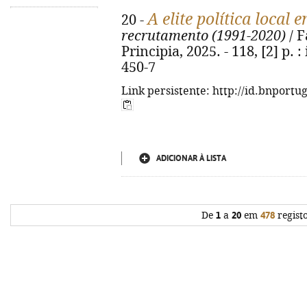
A elite política local
20 -
recrutamento (1991-2020)
/ F
Principia, 2025. - 118, [2] p. :
450-7
Link persistente: http://id.bnportu
ADICIONAR À LISTA
De
1
a
20
em
478
regist