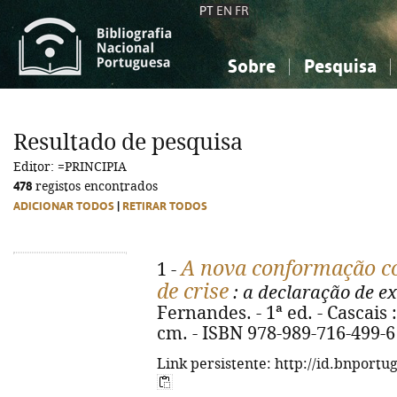
PT
EN
FR
Sobre
Pesquisa
Sobre a Bibliografia Nacional
Simples
Conhecimento, Informação...
Conhecimento, Informação...
Combinada
A
Resultado de pesquisa
Ciências sociais...
Ciências sociais...
Editor: =PRINCIPIA
Arte, desporto...
Arte, desporto...
478
registos encontrados
ADICIONAR TODOS
|
RETIRAR TODOS
A nova conformação co
1 -
de crise
: a declaração de ex
Fernandes. - 1ª ed. - Cascais :
cm. - ISBN 978-989-716-499-6
Link persistente: http://id.bnportu