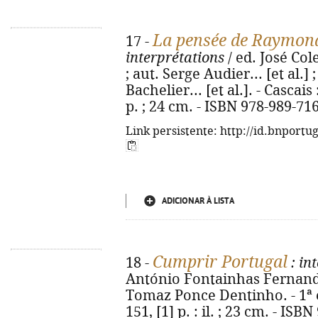
La pensée de Raymon
17 -
interprétations
/ ed. José Co
; aut. Serge Audier... [et al.] 
Bachelier... [et al.]. - Cascais
p. ; 24 cm. - ISBN 978-989-71
Link persistente: http://id.bnportu
ADICIONAR À LISTA
Cumprir Portugal
18 -
: in
António Fontainhas Fernande
Tomaz Ponce Dentinho. - 1ª ed
151, [1] p. : il. ; 23 cm. - IS