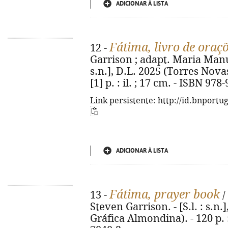
ADICIONAR À LISTA
Fátima, livro de oraç
12 -
Garrison ; adapt. Maria Manue
s.n.], D.L. 2025 (Torres Nova
[1] p. : il. ; 17 cm. - ISBN 97
Link persistente: http://id.bnportu
ADICIONAR À LISTA
Fátima, prayer book
13 -
/
Steven Garrison. - [S.l. : s.n.
Gráfica Almondina). - 120 p. :