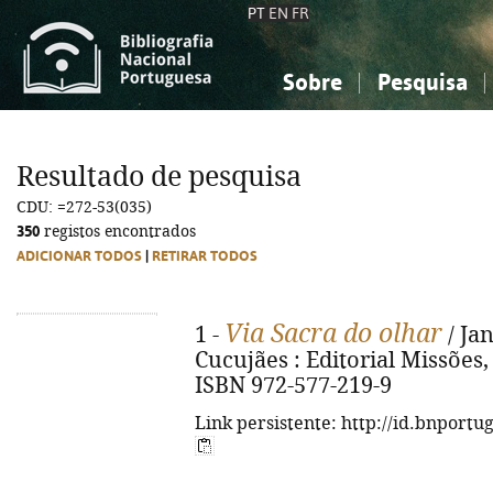
PT
EN
FR
Sobre
Pesquisa
Sobre a Bibliografia Nacional
Simples
Conhecimento, Informação...
Conhecimento, Informação...
Combinada
A
Resultado de pesquisa
Ciências sociais...
Ciências sociais...
CDU: =272-53(035)
Arte, desporto...
Arte, desporto...
350
registos encontrados
ADICIONAR TODOS
|
RETIRAR TODOS
Via Sacra do olhar
1 -
/ Jan
Cucujães : Editorial Missões, D.
ISBN 972-577-219-9
Link persistente: http://id.bnportu