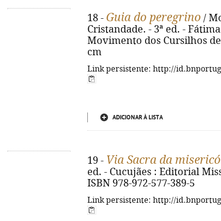
Guia do peregrino
18 -
/ Mo
Cristandade. - 3ª ed. - Fátim
Movimento dos Cursilhos de C
cm
Link persistente: http://id.bnportu
ADICIONAR À LISTA
Via Sacra da misericó
19 -
ed. - Cucujães : Editorial Missõ
ISBN 978-972-577-389-5
Link persistente: http://id.bnportu