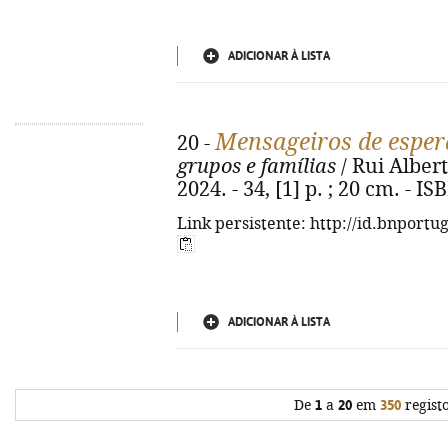
ADICIONAR À LISTA
Mensageiros de espe
20 -
grupos e famílias
/ Rui Alberto
2024. - 34, [1] p. ; 20 cm. - 
Link persistente: http://id.bnportu
ADICIONAR À LISTA
De
1
a
20
em
350
regist