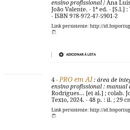
ensino profissional
/ Ana Luísa
João Valente. - 1ª ed. - [S.l.] :
- ISBN 978-972-47-5901-2
Link persistente: http://id.bnportu
ADICIONAR À LISTA
PRO em AI
4 -
: área de int
ensino profissional
: manual 
Rodrigues... [et al.] ; colab. Jo
Texto, 2024. - 48 p. : il. ; 29
Link persistente: http://id.bnportu