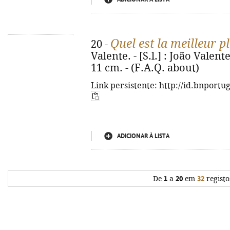
Quel est la meilleur p
20 -
Valente. - [S.l.] : João Valente,
11 cm. - (F.A.Q. about)
Link persistente: http://id.bnportu
ADICIONAR À LISTA
De
1
a
20
em
32
registo