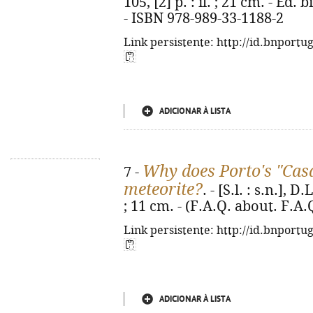
105, [2] p. : il. ; 21 cm. - Ed
- ISBN 978-989-33-1188-2
Link persistente: http://id.bnportu
ADICIONAR À LISTA
Why does Porto's "Casa
7 -
meteorite?
. - [S.l. : s.n.], D
; 11 cm. - (F.A.Q. about. F.A
Link persistente: http://id.bnportu
ADICIONAR À LISTA