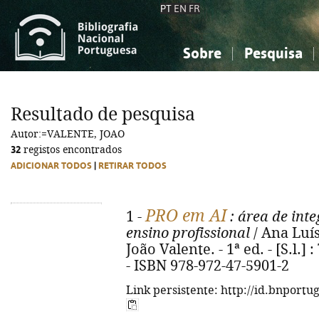
PT
EN
FR
Sobre
Pesquisa
Sobre a Bibliografia Nacional
Simples
Conhecimento, Informação...
Conhecimento, Informação...
Combinada
A
Resultado de pesquisa
Ciências sociais...
Ciências sociais...
Autor:=VALENTE, JOAO
Arte, desporto...
Arte, desporto...
32
registos encontrados
ADICIONAR TODOS
|
RETIRAR TODOS
PRO em AI
1 -
: área de int
ensino profissional
/ Ana Luísa
João Valente. - 1ª ed. - [S.l.] :
- ISBN 978-972-47-5901-2
Link persistente: http://id.bnportu