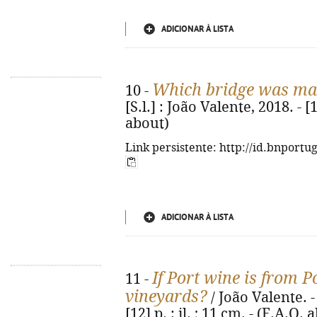
ADICIONAR À LISTA
Which bridge was mad
10 -
[S.l.] : João Valente, 2018. - [1
about)
Link persistente: http://id.bnportu
ADICIONAR À LISTA
If Port wine is from P
11 -
vineyards?
/ João Valente. - 
[12] p. : il. ; 11 cm. - (F.A.Q. 