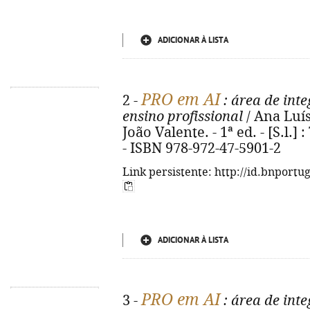
ADICIONAR À LISTA
PRO em AI
2 -
: área de int
ensino profissional
/ Ana Luísa
João Valente. - 1ª ed. - [S.l.] :
- ISBN 978-972-47-5901-2
Link persistente: http://id.bnportu
ADICIONAR À LISTA
PRO em AI
3 -
: área de int