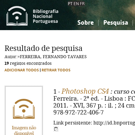
PT
EN
FR
Sobre
Pesquisa
Sobre a Bibliografia Nacional
Simples
Conhecimento, Informação...
Conhecimento, Informação...
Combinada
A
Resultado de pesquisa
Ciências sociais...
Ciências sociais...
Autor:=FERREIRA, FERNANDO TAVARES
Arte, desporto...
Arte, desporto...
19
registos encontrados
ADICIONAR TODOS
|
RETIRAR TODOS
Photoshop CS4
1 -
: curso 
Ferreira. - 2ª ed. - Lisboa : 
2011. - XVI, 367 p. : il. ; 24 
978-972-722-406-7
Link persistente: http://id.bnportu