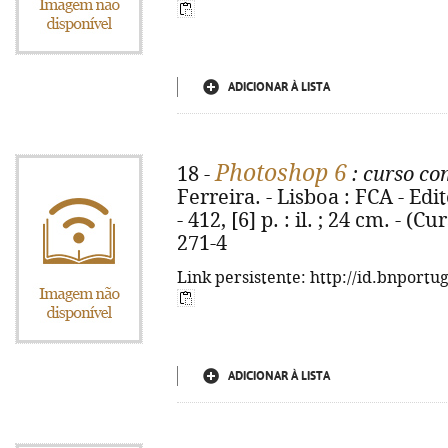
ADICIONAR À LISTA
Photoshop 6
18 -
: curso co
Ferreira. - Lisboa : FCA - Edi
- 412, [6] p. : il. ; 24 cm. - 
271-4
Link persistente: http://id.bnportu
ADICIONAR À LISTA