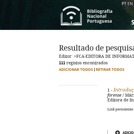
PT
EN
S
S
C
C
Resultado de pesquis
C
C
Editor: =FCA-EDITORA DE INFORMA
A
A
111
registos encontrados
ADICIONAR TODOS
|
RETIRAR TODOS
Introduç
1 -
forense
/ Mári
Editora de In
Link persistente
ADICIO