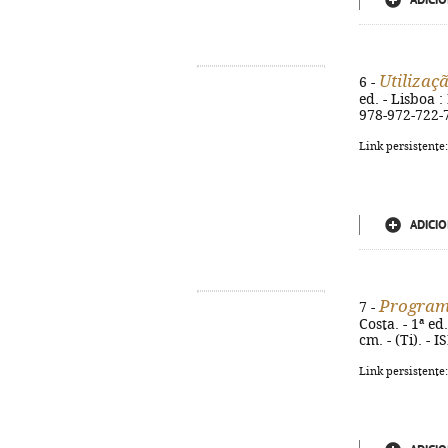
ADICIO
Utilizaç
6 -
ed. - Lisboa :
978-972-722-
Link persistente
ADICIO
Program
7 -
Costa. - 1ª ed
cm. - (Ti). -
Link persistente