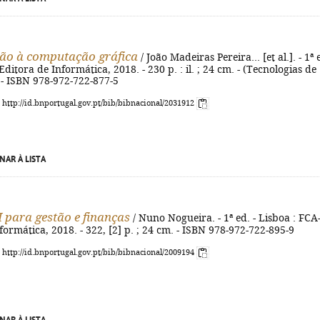
ão à computação gráfica
/ João Madeiras Pereira... [et al.]. - 1ª e
ditora de Informática, 2018. - 230 p. : il. ; 24 cm. - (Tecnologias de
 - ISBN 978-972-722-877-5
: http://id.bnportugal.gov.pt/bib/bibnacional/2031912
NAR À LISTA
 para gestão e finanças
/ Nuno Nogueira. - 1ª ed. - Lisboa : FCA
formática, 2018. - 322, [2] p. ; 24 cm. - ISBN 978-972-722-895-9
: http://id.bnportugal.gov.pt/bib/bibnacional/2009194