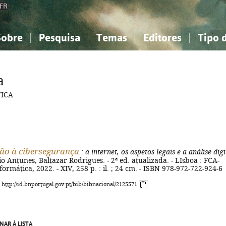
FR
Sobre
Pesquisa
Temas
Editores
Tipo 
obre a Bibliografia Nacional
imples
onhecimento, Informação...
onhecimento, Informação...
Combinada
A minha lista
Como utilizar
Filosofia, psicologia...
Filosofia, psicologia...
Perguntas frequente
a
iências sociais...
iências sociais...
Ciências exatas e naturais...
Ciências exatas e naturais...
TICA
rte, desporto...
rte, desporto...
Literatura, linguística...
Literatura, linguística...
ão à cibersegurança
: a internet, os aspetos legais e a análise digi
o Antunes, Baltazar Rodrigues. - 2ª ed. atualizada. - LIsboa : FCA-
formática, 2022. - XIV, 258 p. : il. ; 24 cm. - ISBN 978-972-722-924-6
: http://id.bnportugal.gov.pt/bib/bibnacional/2125571
NAR À LISTA