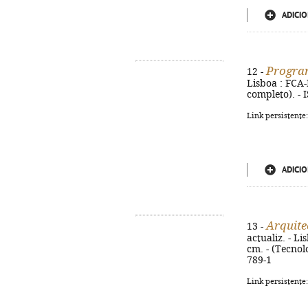
ADICIO
Progra
12 -
Lisboa : FCA-E
completo). - 
Link persistente
ADICIO
Arquite
13 -
actualiz. - Li
cm. - (Tecnol
789-1
Link persistente