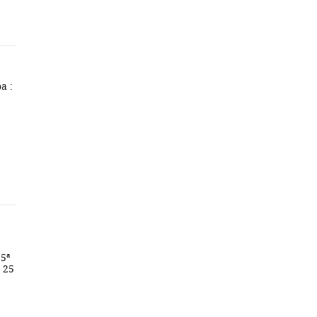
a :
 5ª
; 25