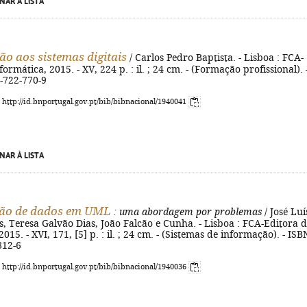
NAR À LISTA
ão aos sistemas digitais
/ Carlos Pedro Baptista. - Lisboa : FCA-
ormática, 2015. - XV, 224 p. : il. ; 24 cm. - (Formação profissional). 
-722-770-9
: http://id.bnportugal.gov.pt/bib/bibnacional/1940041
NAR À LISTA
ão de dados em UML
: uma abordagem por problemas
/ José Luí
 Teresa Galvão Dias, João Falcão e Cunha. - Lisboa : FCA-Editora 
015. - XVI, 171, [5] p. : il. ; 24 cm. - (Sistemas de informação). - ISB
812-6
: http://id.bnportugal.gov.pt/bib/bibnacional/1940036