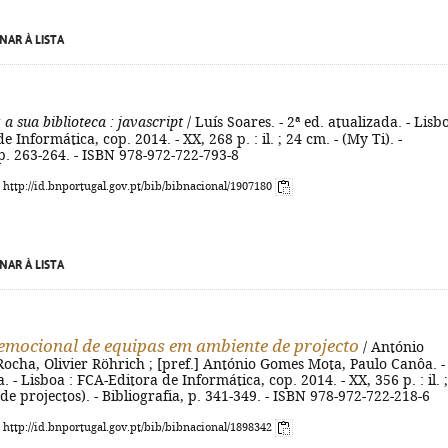
NAR À LISTA
 a sua biblioteca
: javascript
/ Luís Soares. - 2ª ed. atualizada. - Lisbo
 Informática, cop. 2014. - XX, 268 p. : il. ; 24 cm. - (My Ti). -
 p. 263-264. - ISBN 978-972-722-793-8
: http://id.bnportugal.gov.pt/bib/bibnacional/1907180
NAR À LISTA
emocional de equipas em ambiente de projecto
/ António
ocha, Olivier Röhrich ; [pref.] António Gomes Mota, Paulo Canôa. -
. - Lisboa : FCA-Editora de Informática, cop. 2014. - XX, 356 p. : il. 
 de projectos). - Bibliografia, p. 341-349. - ISBN 978-972-722-218-6
: http://id.bnportugal.gov.pt/bib/bibnacional/1898342