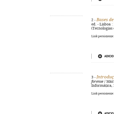
Bases de
2 -
ed. - Lisboa :
(Tecnologias 
Link persistente
ADICIO
Introduç
3 -
forense
/ Mári
Informática, 2
Link persistente
ADICIO