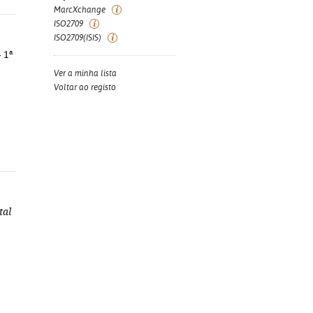
MarcXchange
ISO2709
ISO2709(ISIS)
 1ª
Ver a minha lista
Voltar ao registo
tal