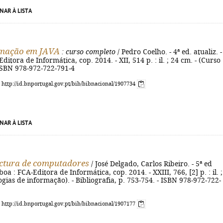
NAR À LISTA
mação em JAVA
: curso completo
/ Pedro Coelho. - 4ª ed. atualiz. -
ditora de Informática, cop. 2014. - XII, 514 p. : il. ; 24 cm. - (Curso
ISBN 978-972-722-791-4
: http://id.bnportugal.gov.pt/bib/bibnacional/1907734
NAR À LISTA
ctura de computadores
/ José Delgado, Carlos Ribeiro. - 5ª ed
sboa : FCA-Editora de Informática, cop. 2014. - XXIII, 766, [2] p. : il. 
ogias de informação). - Bibliografia, p. 753-754. - ISBN 978-972-722-
: http://id.bnportugal.gov.pt/bib/bibnacional/1907177