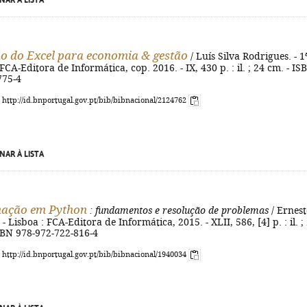
NAR À LISTA
ão do Excel para economia & gestão
/ Luís Silva Rodrigues. - 1
 FCA-Editora de Informática, cop. 2016. - IX, 430 p. : il. ; 24 cm. - IS
775-4
: http://id.bnportugal.gov.pt/bib/bibnacional/2124762
NAR À LISTA
ação em Python
: fundamentos e resolução de problemas
/ Ernest
. - Lisboa : FCA-Editora de Informática, 2015. - XLII, 586, [4] p. : il. ;
 ISBN 978-972-722-816-4
: http://id.bnportugal.gov.pt/bib/bibnacional/1940034