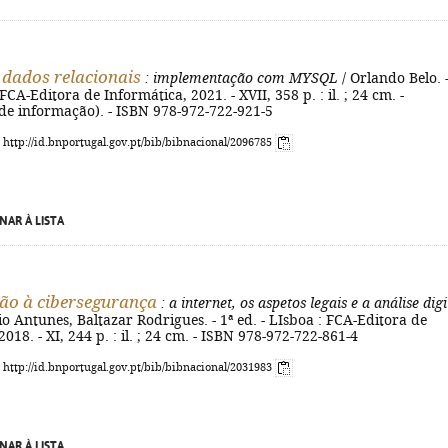
 dados relacionais
: implementação com MYSQL
/ Orlando Belo. -
 FCA-Editora de Informática, 2021. - XVII, 358 p. : il. ; 24 cm. -
de informação). - ISBN 978-972-722-921-5
: http://id.bnportugal.gov.pt/bib/bibnacional/2096785
NAR À LISTA
ão à cibersegurança
: a internet, os aspetos legais e a análise digi
o Antunes, Baltazar Rodrigues. - 1ª ed. - LIsboa : FCA-Editora de
018. - XI, 244 p. : il. ; 24 cm. - ISBN 978-972-722-861-4
: http://id.bnportugal.gov.pt/bib/bibnacional/2031983
NAR À LISTA