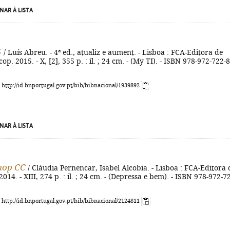
NAR À LISTA
5
/ Luís Abreu. - 4ª ed., atualiz e aument. - Lisboa : FCA-Editora de
op. 2015. - X, [2], 355 p. : il. ; 24 cm. - (My TI). - ISBN 978-972-722-
: http://id.bnportugal.gov.pt/bib/bibnacional/1939892
NAR À LISTA
hop CC
/ Cláudia Pernencar, Isabel Alcobia. - Lisboa : FCA-Editora 
014. - XIII, 274 p. : il. ; 24 cm. - (Depressa e bem). - ISBN 978-972-7
: http://id.bnportugal.gov.pt/bib/bibnacional/2124811