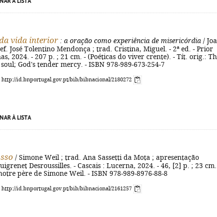
NAR À LISTA
da vida interior
: a oração como experiência de misericórdia
/ Jo
ref. José Tolentino Mendonça ; trad. Cristina, Miguel. - 2ª ed. - Prior
as, 2024. - 207 p. ; 21 cm. - (Poéticas do viver crente). - Tít. orig.: T
 soul; God's tender mercy. - ISBN 978-989-673-254-7
: http://id.bnportugal.gov.pt/bib/bibnacional/2180272
NAR À LISTA
osso
/ Simone Weil ; trad. Ana Sassetti da Mota ; apresentação
grenet Desroussilles. - Cascais : Lucerna, 2024. - 46, [2] p. ; 23 cm.
e notre père de Simone Weil. - ISBN 978-989-8976-88-8
: http://id.bnportugal.gov.pt/bib/bibnacional/2161257