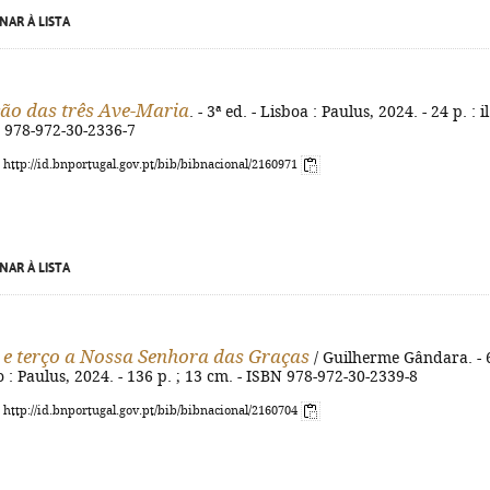
NAR À LISTA
ão das três Ave-Maria
. - 3ª ed. - Lisboa : Paulus, 2024. - 24 p. : il.
N 978-972-30-2336-7
: http://id.bnportugal.gov.pt/bib/bibnacional/2160971
NAR À LISTA
e terço a Nossa Senhora das Graças
/ Guilherme Gândara. - 
o : Paulus, 2024. - 136 p. ; 13 cm. - ISBN 978-972-30-2339-8
: http://id.bnportugal.gov.pt/bib/bibnacional/2160704