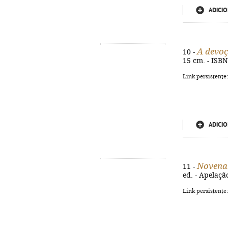
ADICIO
A devoç
10 -
15 cm. - ISB
Link persistente
ADICIO
Novena 
11 -
ed. - Apelaçã
Link persistente