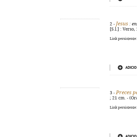
Jesus
2 -
: en
[S.l.] : Verso
Link persistente
ADICIO
Preces p
3 -
; 21 cm. - (Or
Link persistente
ADICIO