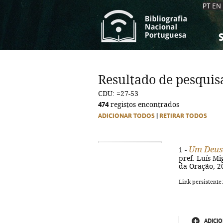
PT
EN
S
S
C
C
Resultado de pesquis
C
C
CDU: =27-53
A
A
474
registos encontrados
ADICIONAR TODOS
|
RETIRAR TODOS
Um Deus
1 -
pref. Luís Mig
da Oração, 20
Link persistente
ADICIO