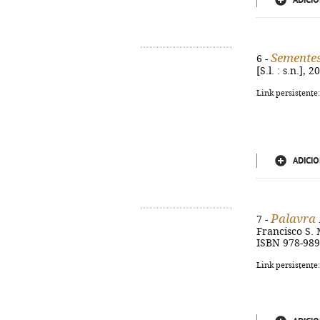
ADICIO
Sementes
6 -
[S.l. : s.n.],
Link persistente
ADICIO
Palavra
7 -
Francisco S. M
ISBN 978-989
Link persistente