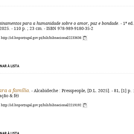
sinamentos para a humanidade sobre o amor, paz e bondade
. - 1ª ed.
, 2025. - 110 p. ; 23 cm. - ISBN 978-989-9180-35-2
: http://id.bnportugal.gov.pt/bib/bibnacional/2233636
NAR À LISTA
ara a família
. - Alcabideche : Presspeople, [D.L. 2025]. - 81, [1] p. : 
ação & fé)
: http://id.bnportugal.gov.pt/bib/bibnacional/2219192
NAR À LISTA