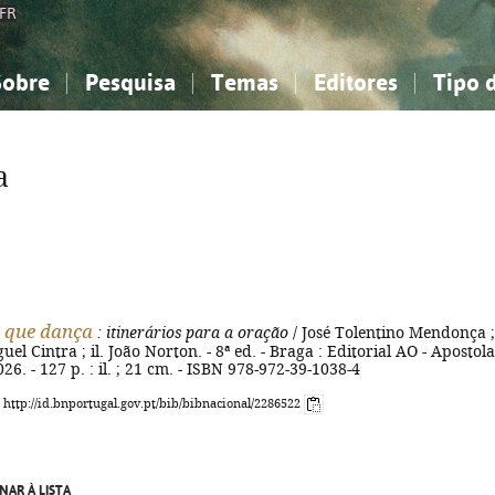
FR
Sobre
Pesquisa
Temas
Editores
Tipo 
obre a Bibliografia Nacional
imples
onhecimento, Informação...
onhecimento, Informação...
Combinada
A minha lista
Como utilizar
Filosofia, psicologia...
Filosofia, psicologia...
Perguntas frequente
a
iências sociais...
iências sociais...
Ciências exatas e naturais...
Ciências exatas e naturais...
rte, desporto...
rte, desporto...
Literatura, linguística...
Literatura, linguística...
 que dança
: itinerários para a oração
/ José Tolentino Mendonça ;
uel Cintra ; il. João Norton. - 8ª ed. - Braga : Editorial AO - Apostol
26. - 127 p. : il. ; 21 cm. - ISBN 978-972-39-1038-4
: http://id.bnportugal.gov.pt/bib/bibnacional/2286522
NAR À LISTA