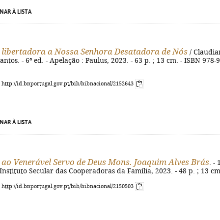
NAR À LISTA
libertadora a Nossa Senhora Desatadora de Nós
/ Claudia
ntos. - 6ª ed. - Apelação : Paulus, 2023. - 63 p. ; 13 cm. - ISBN 978-
: http://id.bnportugal.gov.pt/bib/bibnacional/2152643
NAR À LISTA
ao Venerável Servo de Deus Mons. Joaquim Alves Brás
. - 
: Instituto Secular das Cooperadoras da Família, 2023. - 48 p. ; 13 c
: http://id.bnportugal.gov.pt/bib/bibnacional/2150503