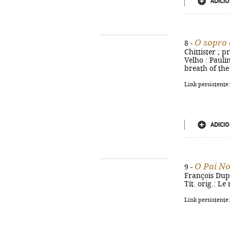
ADICIO
O sopro 
8 -
Chittister ; p
Velho : Paulin
breath of the
Link persistente
ADICIO
O Pai N
9 -
François Dupui
Tít. orig.: L
Link persistente