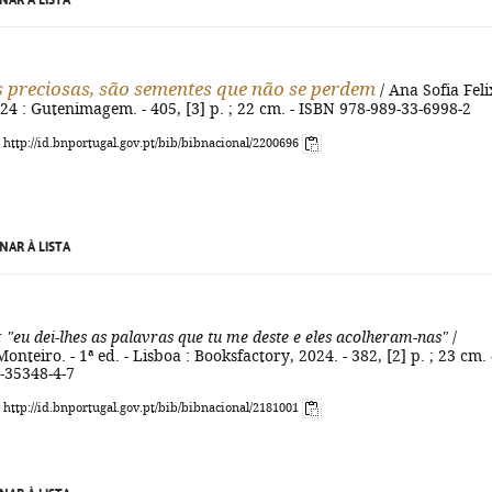
NAR À LISTA
 preciosas, são sementes que não se perdem
/ Ana Sofia Felix
 2024 : Gutenimagem. - 405, [3] p. ; 22 cm. - ISBN 978-989-33-6998-2
: http://id.bnportugal.gov.pt/bib/bibnacional/2200696
NAR À LISTA
: "eu dei-lhes as palavras que tu me deste e eles acolheram-nas"
/
onteiro. - 1ª ed. - Lisboa : Booksfactory, 2024. - 382, [2] p. ; 23 cm. 
-35348-4-7
: http://id.bnportugal.gov.pt/bib/bibnacional/2181001