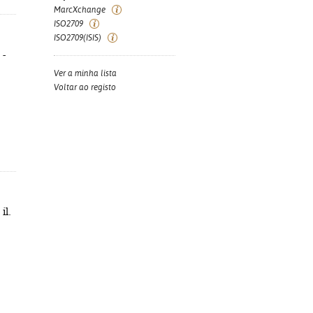
MarcXchange
ISO2709
ISO2709(ISIS)
 -
Ver a minha lista
Voltar ao registo
il.