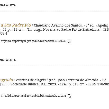
NAR À LISTA
a São Padre Pio
/ Claudiano Avelino dos Santos. - 3ª ed. - Apelaç
- 72 p. ; 13 cm. - Tít. orig.: Novena ao Padre Pio de Pietrelcina. - IS
338-1
: http://id.bnportugal.gov.pt/bib/bibnacional/2160736
NAR À LISTA
sagrada
: cânticos de alegria
/ trad. João Ferreira de Almeida. - Ed.
- [S.l.] : Sociedade Bíblica, D.L. 2023. - 1247 p. ; 18 cm. - ISBN 978-98
: http://id.bnportugal.gov.pt/bib/bibnacional/2171438