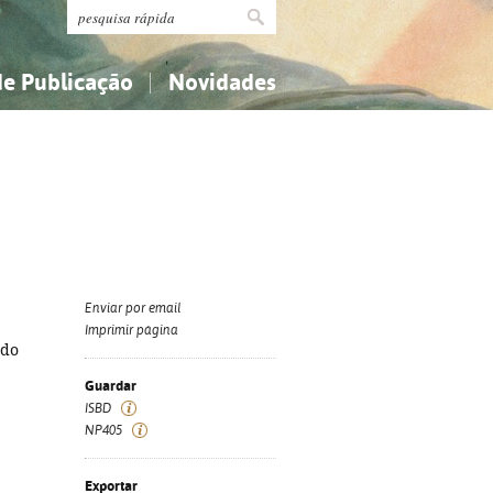
de Publicação
Novidades
s
Religião...
Religião...
Ciências aplicadas...
Ciências aplicadas...
História, geografia, biografias...
História, geografia, biografias...
Enviar por email
Imprimir página
ado
Guardar
ISBD
NP405
Exportar