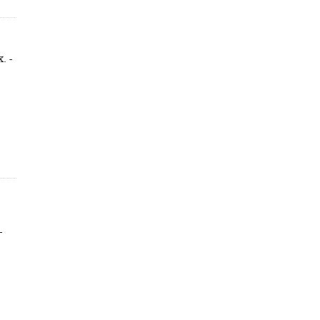
. -
-