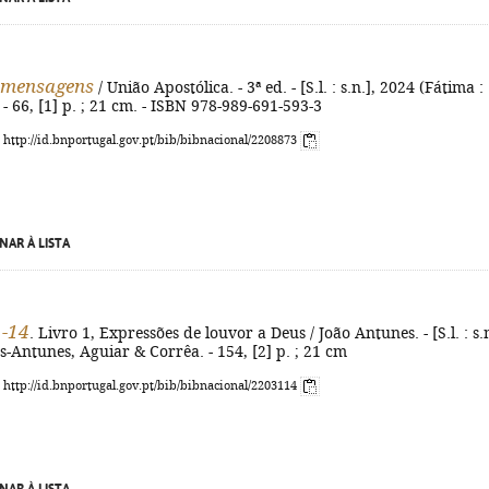
 mensagens
/ União Apostólica. - 3ª ed. - [S.l. : s.n.], 2024 (Fátima :
 - 66, [1] p. ; 21 cm. - ISBN 978-989-691-593-3
: http://id.bnportugal.gov.pt/bib/bibnacional/2208873
NAR À LISTA
1-14
. Livro 1, Expressões de louvor a Deus / João Antunes. - [S.l. : s.n
s-Antunes, Aguiar & Corrêa. - 154, [2] p. ; 21 cm
: http://id.bnportugal.gov.pt/bib/bibnacional/2203114