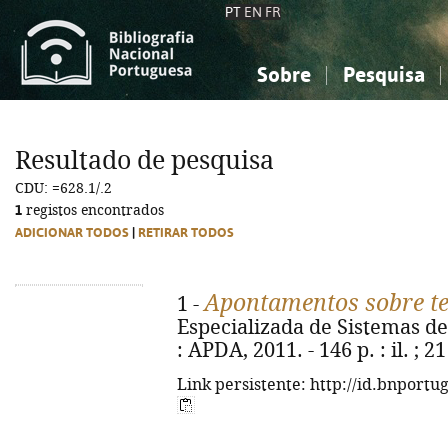
PT
EN
FR
Sobre
Pesquisa
Sobre a Bibliografia Nacional
Simples
Conhecimento, Informação...
Conhecimento, Informação...
Combinada
A
Resultado de pesquisa
Ciências sociais...
Ciências sociais...
CDU: =628.1/.2
Arte, desporto...
Arte, desporto...
1
registos encontrados
ADICIONAR TODOS
|
RETIRAR TODOS
Apontamentos sobre te
1 -
Especializada de Sistemas d
: APDA, 2011. - 146 p. : il. ; 2
Link persistente: http://id.bnportu