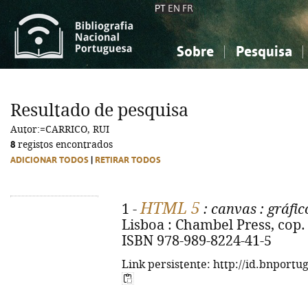
PT
EN
FR
Sobre
Pesquisa
Sobre a Bibliografia Nacional
Simples
Conhecimento, Informação...
Conhecimento, Informação...
Combinada
A
Resultado de pesquisa
Ciências sociais...
Ciências sociais...
Autor:=CARRICO, RUI
Arte, desporto...
Arte, desporto...
8
registos encontrados
ADICIONAR TODOS
|
RETIRAR TODOS
HTML 5
1 -
: canvas
: gráfi
Lisboa : Chambel Press, cop. 20
ISBN 978-989-8224-41-5
Link persistente: http://id.bnportu