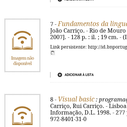
Fundamentos da lingu
7 -
João Carriço. - Rio de Mouro
2007]. - 128 p. : il. ; 19 cm. -
Link persistente: http://id.bnportu
ADICIONAR À LISTA
Visual basic
8 -
: programaç
Carriço, Rui Carriço. - Lisbo
Informação, D.L. 1998. - 277 p.
972-8401-31-0