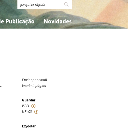
de Publicação
Novidades
s
Religião...
Religião...
Ciências aplicadas...
Ciências aplicadas...
História, geografia, biografias...
História, geografia, biografias...
Enviar por email
-
Imprimir página
Guardar
ISBD
NP405
Exportar