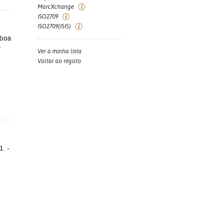
MarcXchange
ISO2709
ISO2709(ISIS)
sboa
-
Ver a minha lista
Voltar ao registo
. -