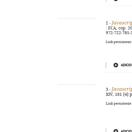
Javascri
2 -
: FCA, cop. 20
972-722-785-
Link persistente
ADICIO
Javascri
3 -
XIV, 181 [4] 
Link persistente
ADICIO