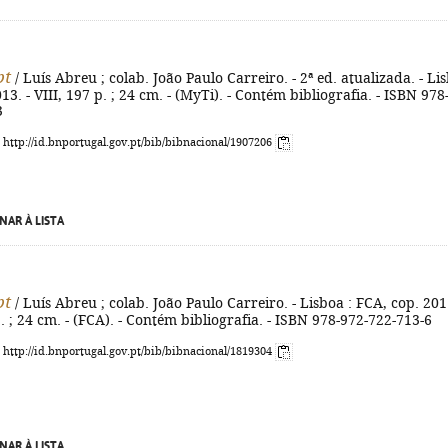
pt
/ Luís Abreu ; colab. João Paulo Carreiro. - 2ª ed. atualizada. - Li
13. - VIII, 197 p. ; 24 cm. - (MyTi). - Contém bibliografia. - ISBN 978
3
: http://id.bnportugal.gov.pt/bib/bibnacional/1907206
NAR À LISTA
pt
/ Luís Abreu ; colab. João Paulo Carreiro. - Lisboa : FCA, cop. 2011
p. ; 24 cm. - (FCA). - Contém bibliografia. - ISBN 978-972-722-713-6
: http://id.bnportugal.gov.pt/bib/bibnacional/1819304
NAR À LISTA