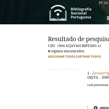
PT
EN
S
S
C
C
Resultado de pesquis
C
C
CDU: =004.42JAVASCRIPT(083.1)
A
A
4
registos encontrados
ADICIONAR TODOS
|
RETIRAR TODOS
Javascri
1 -
(MyTi). - ISB
Link persistente
ADICIO