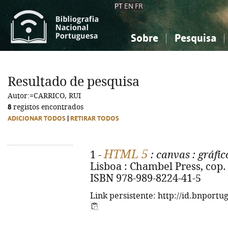
PT
EN
FR
Sobre
Pesquisa
Sobre a Bibliografia Nacional
Simples
Conhecimento, Informação...
Conhecimento, Informação...
Combinada
A
Resultado de pesquisa
Ciências sociais...
Ciências sociais...
Autor:=CARRICO, RUI
Arte, desporto...
Arte, desporto...
8
registos encontrados
ADICIONAR TODOS
|
RETIRAR TODOS
HTML 5
1 -
: canvas
: gráfi
Lisboa : Chambel Press, cop. 20
ISBN 978-989-8224-41-5
Link persistente: http://id.bnportu