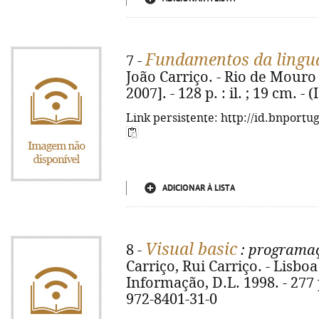
Fundamentos da lingu
7 -
João Carriço. - Rio de Mouro
2007]. - 128 p. : il. ; 19 cm. -
Link persistente: http://id.bnportu
ADICIONAR À LISTA
Visual basic
8 -
: programaç
Carriço, Rui Carriço. - Lisbo
Informação, D.L. 1998. - 277 p.
972-8401-31-0