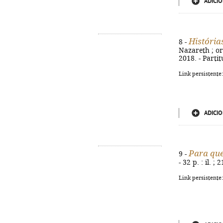
ADICIO
História
8 -
Nazareth ; or
2018. - Partit
Link persistente
ADICIO
Para que
9 -
- 32 p. : il. ;
Link persistente