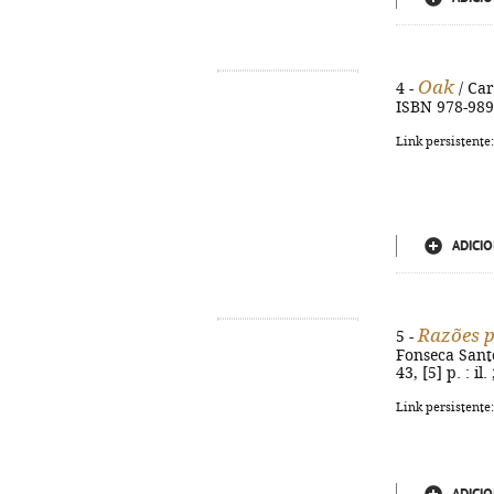
Oak
4 -
/ Carl
ISBN 978-989
Link persistente
ADICIO
Razões p
5 -
Fonseca Santo
43, [5] p. : i
Link persistente