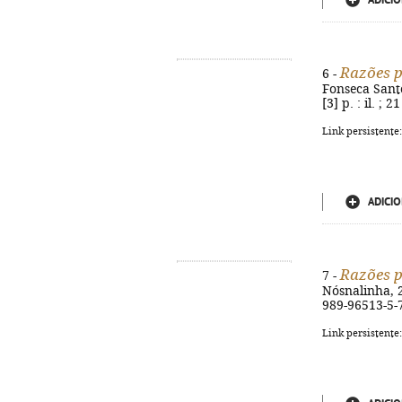
ADICIO
Razões p
6 -
Fonseca Santo
[3] p. : il. ;
Link persistente
ADICIO
Razões p
7 -
Nósnalinha, 20
989-96513-5-
Link persistente