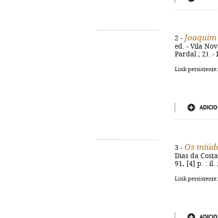
Joaquim 
2 -
ed. - Vila Nov
Pardal ; 2). 
Link persistente
ADICIO
Os miúdo
3 -
Dias da Costa 
91, [4] p. : i
Link persistente
ADICIO