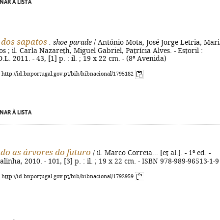
NAR À LISTA
 dos sapatos
: shoe parade
/ António Mota, José Jorge Letria, Mar
 ; il. Carla Nazareth, Miguel Gabriel, Patrícia Alves. - Estoril :
L. 2011. - 43, [1] p. : il. ; 19 x 22 cm. - (8ª Avenida)
: http://id.bnportugal.gov.pt/bib/bibnacional/1795182
NAR À LISTA
do as árvores do futuro
/ il. Marco Correia... [et al.]. - 1ª ed. -
alinha, 2010. - 101, [3] p. : il. ; 19 x 22 cm. - ISBN 978-989-96513-1-9
: http://id.bnportugal.gov.pt/bib/bibnacional/1792959