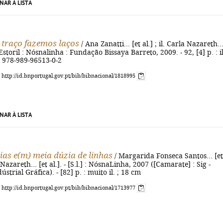
NAR À LISTA
 traço fazemos laços
/ Ana Zanatti... [et al.] ; il. Carla Nazareth...
 - Estoril : Nósnalinha : Fundação Bissaya Barreto, 2009. - 92, [4] p. : il
N 978-989-96513-0-2
: http://id.bnportugal.gov.pt/bib/bibnacional/1818995
NAR À LISTA
rias e(m) meia dúzia de linhas
/ Margarida Fonseca Santos... [et
la Nazareth... [et al.]. - [S.l.] : NósnaLinha, 2007 ([Camarate] : Sig -
strial Gráfica). - [82] p. : muito il. ; 18 cm
: http://id.bnportugal.gov.pt/bib/bibnacional/1713977