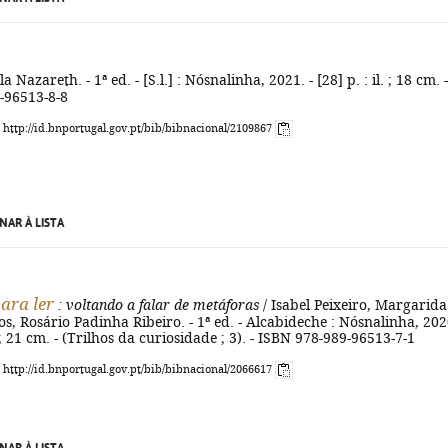
a Nazareth. - 1ª ed. - [S.l.] : Nósnalinha, 2021. - [28] p. : il. ; 18 cm. -
-96513-8-8
: http://id.bnportugal.gov.pt/bib/bibnacional/2109867
NAR À LISTA
ara ler
: voltando a falar de metáforas
/ Isabel Peixeiro, Margarida
s, Rosário Padinha Ribeiro. - 1ª ed. - Alcabideche : Nósnalinha, 2020
l. ; 21 cm. - (Trilhos da curiosidade ; 3). - ISBN 978-989-96513-7-1
: http://id.bnportugal.gov.pt/bib/bibnacional/2066617