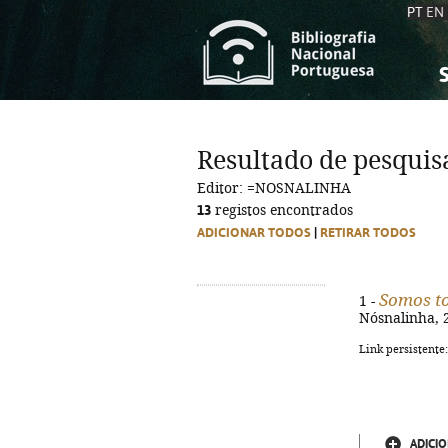
PT
EN
S
S
C
C
Resultado de pesquis
C
C
Editor: =NOSNALINHA
A
A
13
registos encontrados
ADICIONAR TODOS
|
RETIRAR TODOS
Somos t
1 -
Nósnalinha, 2
Link persistente
ADICIO