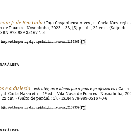
com J! de Ben Gala
/ Rita Castanheira Alves ; il. Carla Nazareth. -
a de Poiares : Nósnalinha, 2023. - 33, [5] p. : il. ; 22 cm. - (Salto de
- ISBN 978-989-35167-1-3
: http://id.bnportugal.gov.pt/bib/bibnacional/2139365
NAR À LISTA
s e a dislexia
: estratégias e ideias para pais e professores
/ Carla
; il. Carla Nazareth. - 1ª ed. - Vila Nova de Poiares : Nósnalinha, 202
l. ; 22 cm. - (Salto de pardal ; 1). - ISBN 978-989-35167-0-6
: http://id.bnportugal.gov.pt/bib/bibnacional/2139359
NAR À LISTA