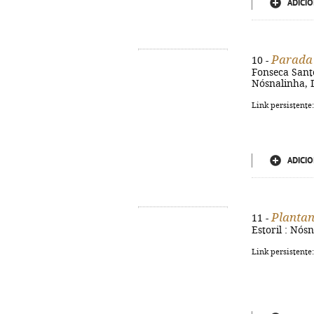
ADICIO
Parada
10 -
Fonseca Santos
Nósnalinha, D.
Link persistente
ADICIO
Plantan
11 -
Estoril : Nósn
Link persistente