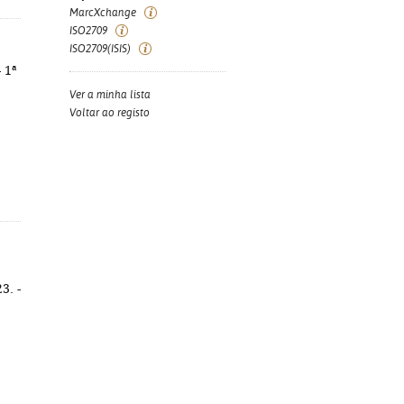
MarcXchange
ISO2709
ISO2709(ISIS)
 1ª
Ver a minha lista
Voltar ao registo
3. -