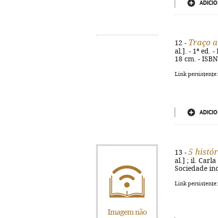
ADICIO
Traço a
12 -
al.]. - 1ª ed.
18 cm. - ISB
Link persistente
ADICIO
5 histó
13 -
al.] ; il. Car
Sociedade indú
Link persistente