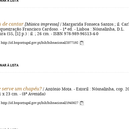
NAR À LISTA
s de cantar
[Música impressa]
/ Margarida Fonseca Santos ; il. Car
questração Francisco Cardoso. - 1ª ed. - Lisboa : Nósnalinha, D.L.
ura (55, [1] p.) : il. ; 26 cm. - ISBN 978-989-96513-4-0
: http://id.bnportugal.gov.pt/bib/bibnacional/2077192
NAR À LISTA
 serve um chapéu?
/ António Mota. - Estoril : Nósnalinha, cop. 2
 21 x 23 cm. - (8ª Avenida)
: http://id.bnportugal.gov.pt/bib/bibnacional/1945627