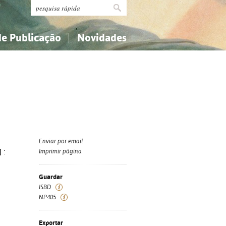
de Publicação
Novidades
s
Religião...
Religião...
Ciências aplicadas...
Ciências aplicadas...
História, geografia, biografias...
História, geografia, biografias...
Enviar por email
 :
Imprimir página
Guardar
ISBD
NP405
Exportar