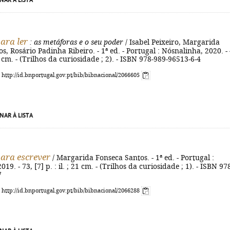
NAR À LISTA
ara ler
: as metáforas e o seu poder
/ Isabel Peixeiro, Margarida
s, Rosário Padinha Ribeiro. - 1ª ed. - Portugal : Nósnalinha, 2020. - 
 21 cm. - (Trilhos da curiosidade ; 2). - ISBN 978-989-96513-6-4
: http://id.bnportugal.gov.pt/bib/bibnacional/2066605
NAR À LISTA
ara escrever
/ Margarida Fonseca Santos. - 1ª ed. - Portugal :
19. - 73, [7] p. : il. ; 21 cm. - (Trilhos da curiosidade ; 1). - ISBN 97
7
: http://id.bnportugal.gov.pt/bib/bibnacional/2066288