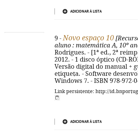
ADICIONAR À LISTA
Novo espaço 10
9 -
[Recurso
aluno
: matemática A, 10º an
Rodrigues. - [1ª ed., 2ª reimp.
2012. - 1 disco óptico (CD-ROM
Versão digital do manual + gu
etiqueta. - Software desenv
Windows 7. - ISBN 978-972-0
Link persistente: http://id.bnportu
ADICIONAR À LISTA