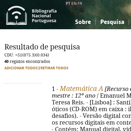
PT
EN
FR
Sobre
Pesquisa
Sobre a Bibliografia Nacional
Simples
Conhecimento, Informação...
Conhecimento, Informação...
Combinada
A
Resultado de pesquisa
Ciências sociais...
Ciências sociais...
CDU: =51(075.3)(0.034)
Arte, desporto...
Arte, desporto...
40
registos encontrados
ADICIONAR TODOS
|
RETIRAR TODOS
Matemática A
1 -
[Recurso e
mestre
: 12º ano
/ Emanuel M
Teresa Reis. - [Lisboa] : Santi
óticos (CD-ROM) em caixa : il.
desafios). - Versão digital 
os recursos digitais em contex
- Contém: Manual digital, ví