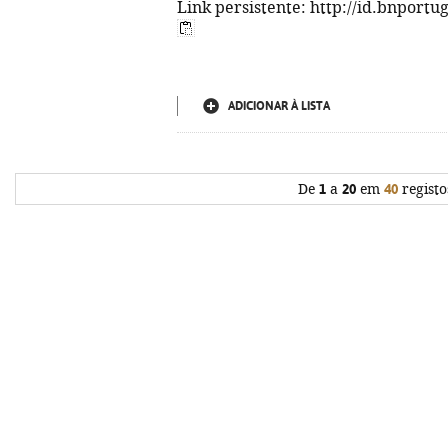
Link persistente: http://id.bnportu
ADICIONAR À LISTA
De
1
a
20
em
40
registo