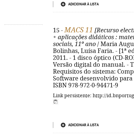
ADICIONAR À LISTA
MACS 11
15 -
[Recurso elect
+ aplicações didáticos
: mate
sociais, 11º ano
/ Maria Augu
Bolinhas, Luísa Faria. - [1ª ed
2011. - 1 disco óptico (CD-ROM
Versão digital do manual. - Tí
Requisitos do sistema: Comp
Software desenvolvido para
ISBN 978-972-0-94471-9
Link persistente: http://id.bnportu
ADICIONAR À LISTA