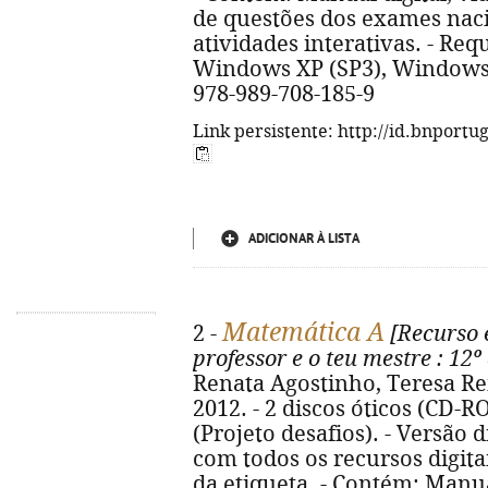
de questões dos exames naci
atividades interativas. - Req
Windows XP (SP3), Windows 
978-989-708-185-9
Link persistente: http://id.bnportu
ADICIONAR À LISTA
Matemática A
2 -
[Recurso e
professor e o teu mestre
: 12º
Renata Agostinho, Teresa Reis
2012. - 2 discos óticos (CD-RO
(Projeto desafios). - Versão
com todos os recursos digitai
da etiqueta. - Contém: Manua