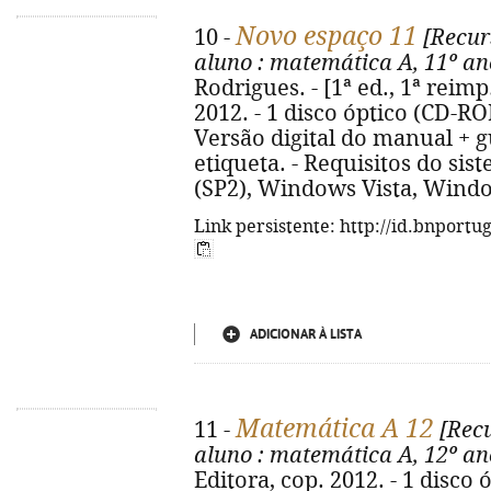
Novo espaço 11
10 -
[Recurs
aluno
: matemática A, 11º an
Rodrigues. - [1ª ed., 1ª reimp.
2012. - 1 disco óptico (CD-ROM
Versão digital do manual + gu
etiqueta. - Requisitos do s
(SP2), Windows Vista, Windo
Link persistente: http://id.bnportu
ADICIONAR À LISTA
Matemática A 12
11 -
[Recu
aluno
: matemática A, 12º an
Editora, cop. 2012. - 1 disco 