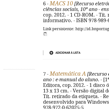
MACS 10
6 -
[Recurso eletró
ciências sociais, 10º ano - e
cop. 2012. - 1 CD-ROM. - Tít.
informativo. - ISBN 978-989-
Link persistente: http://id.bnportu
ADICIONAR À LISTA
Matemática A
7 -
[Recurso e
ano
: e-manual do aluno
. - [
Editora, cop. 2012. - 1 disco 
13 x 13 cm. - Versão digital 
Tít. retirado da etiqueta. - 
desenvolvido para Windows 
978-972-0-62025-5