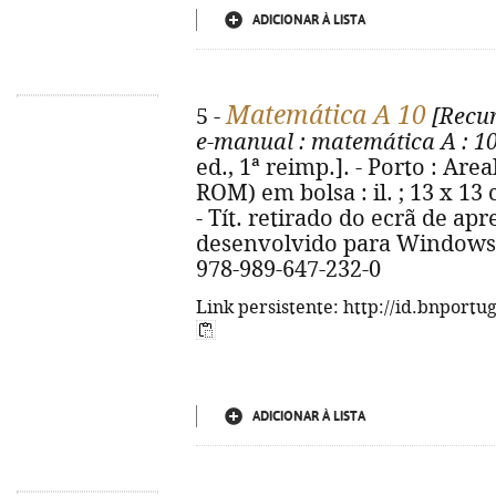
ADICIONAR À LISTA
Matemática A 10
5 -
[Recur
e-manual
: matemática A
: 1
ed., 1ª reimp.]. - Porto : Area
ROM) em bolsa : il. ; 13 x 13
- Tít. retirado do ecrã de ap
desenvolvido para Windows 
978-989-647-232-0
Link persistente: http://id.bnportu
ADICIONAR À LISTA