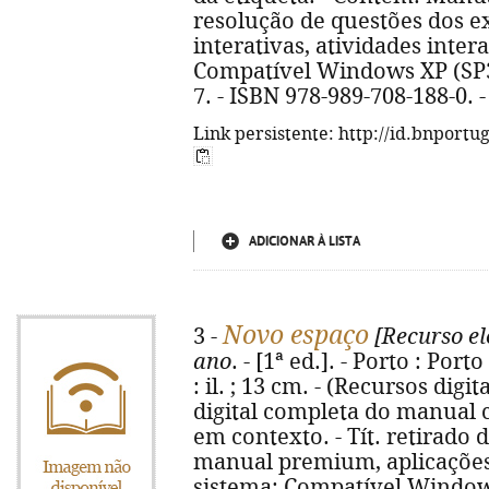
resolução de questões dos 
interativas, atividades intera
Compatível Windows XP (SP
7. - ISBN 978-989-708-188-0. 
Link persistente: http://id.bnportu
ADICIONAR À LISTA
Novo espaço
3 -
[Recurso el
ano
. - [1ª ed.]. - Porto : Por
: il. ; 13 cm. - (Recursos digi
digital completa do manual c
em contexto. - Tít. retirado 
manual premium, aplicações 
sistema: Compatível Window