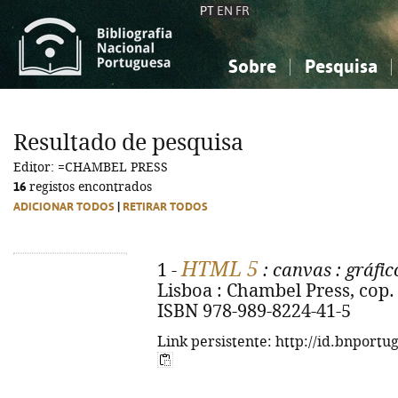
PT
EN
FR
Sobre
Pesquisa
Sobre a Bibliografia Nacional
Simples
Conhecimento, Informação...
Conhecimento, Informação...
Combinada
A
Resultado de pesquisa
Ciências sociais...
Ciências sociais...
Editor: =CHAMBEL PRESS
Arte, desporto...
Arte, desporto...
16
registos encontrados
ADICIONAR TODOS
|
RETIRAR TODOS
HTML 5
1 -
: canvas
: gráfi
Lisboa : Chambel Press, cop. 20
ISBN 978-989-8224-41-5
Link persistente: http://id.bnportu