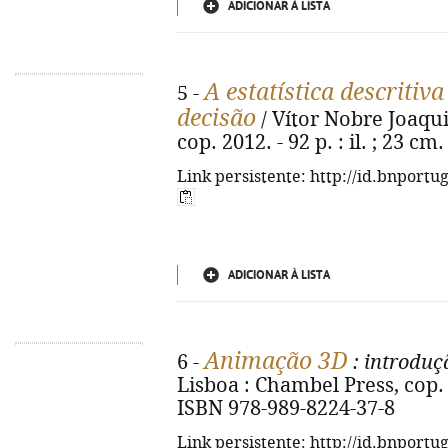
ADICIONAR À LISTA
A estatística descriti
5 -
decisão
/ Vítor Nobre Joaqui
cop. 2012. - 92 p. : il. ; 23 c
Link persistente: http://id.bnportu
ADICIONAR À LISTA
Animação 3D
6 -
: introduç
Lisboa : Chambel Press, cop. 20
ISBN 978-989-8224-37-8
Link persistente: http://id.bnportu