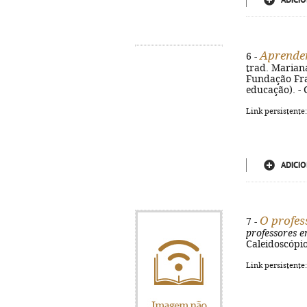
ADICIO
Aprende
6 -
trad. Mariana
Fundação Fran
educação). - 
Link persistente
ADICIO
O profes
7 -
professores e
Caleidoscópio,
Link persistente