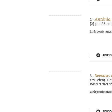
António,
2 -
[2] p. ; 23 c
Link persistente
ADICIO
Seesaw, 
3 -
rev. cient. Car
ISBN 978-972
Link persistente
ADICIO