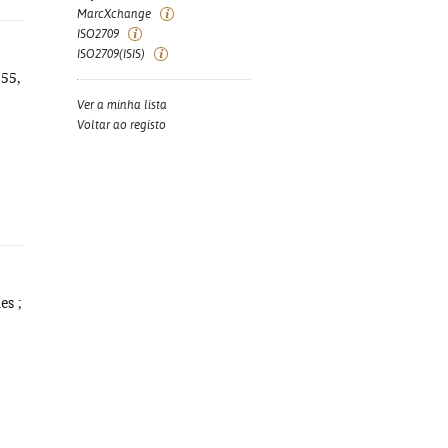
MarcXchange
ISO2709
ISO2709(ISIS)
155,
Ver a minha lista
Voltar ao registo
s ;