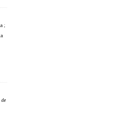
a ;
da
 de