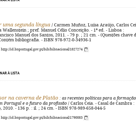
NAR À LISTA
r uma segunda língua
/ Carmen Muñoz, Luísa Araújo, Carlos Cei
 Wallenstein ; pref. Manuel Célio Conceição. - 1ª ed. - Lisboa :
cisco Manuel dos Santos, 2011. - 79 p. ; 21 cm. - (Questões chave 
Contém bibliografia. - ISBN 978-972-0-34936-1
: http://id.bnportugal.gov.pt/bib/bibnacional/1827274
NAR À LISTA
sor na caverna de Platão
: as recentes políticas para a formação
m Portugal e o futuro da profissão
/ Carlos Ceia. - Casal de Cambra :
 2010. - 136 p. : il. ; 24 cm. - ISBN 978-989-658-044-5
: http://id.bnportugal.gov.pt/bib/bibnacional/1790083