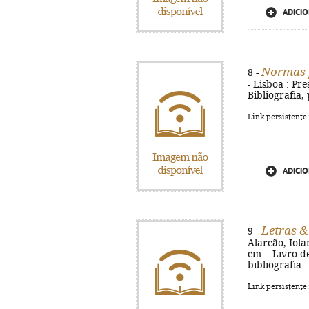
ADICIO
Normas p
8 -
- Lisboa : Pre
Bibliografia,
Link persistente
ADICIO
Letras &
9 -
Alarcão, Iola
cm. - Livro d
bibliografia.
Link persistente