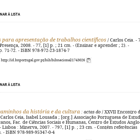
NAR À LISTA
para apresentação de trabalhos científicos
/ Carlos Ceia. - 
 Presença, 2008. - 77, [1] p. ; 21 cm. - (Ensinar e aprender ; 2). -
 p. 71-72. - ISBN 978-972-23-1874-7
: http://id.bnportugal.gov.pt/bib/bibnacional/1743026
NAR À LISTA
aminhos da história e da cultura
: actas do
/ XXVII Encontro 
Carlos Ceia, Isabel Lousada ; [org.] Associação Portuguesa de Estu
anos, Fac. de Ciências Sociais e Humanas, Centro de Estudos Anglo
- Lisboa : Minerva, 2007. - 797, [1] p. ; 23 cm. - Contém referências
s. - ISBN 978-989-95347-0-4