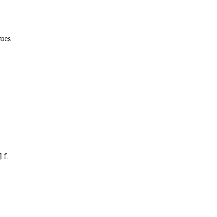
ues
 f.