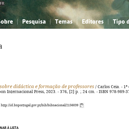
FR
Sobre
Pesquisa
Temas
Editores
Tipo 
obre a Bibliografia Nacional
imples
onhecimento, Informação...
onhecimento, Informação...
Combinada
A minha lista
Como utilizar
Filosofia, psicologia...
Filosofia, psicologia...
Perguntas frequente
a
iências sociais...
iências sociais...
Ciências exatas e naturais...
Ciências exatas e naturais...
rte, desporto...
rte, desporto...
Literatura, linguística...
Literatura, linguística...
sobre didáctica e formação de professores
/ Carlos Ceia. - 1ª 
bon Internacional Press, 2023. - 376, [2] p. ; 24 cm. - ISBN 978-989-3
: http://id.bnportugal.gov.pt/bib/bibnacional/2156039
NAR À LISTA