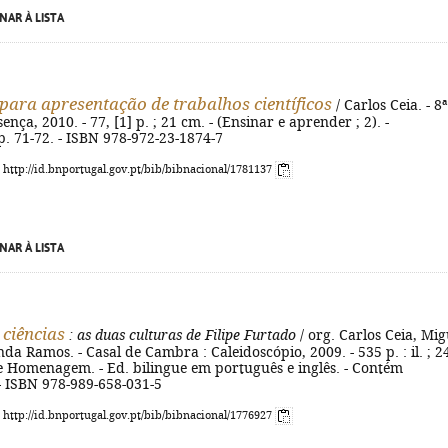
NAR À LISTA
ara apresentação de trabalhos científicos
/ Carlos Ceia. - 8ª
sença, 2010. - 77, [1] p. ; 21 cm. - (Ensinar e aprender ; 2). -
 p. 71-72. - ISBN 978-972-23-1874-7
: http://id.bnportugal.gov.pt/bib/bibnacional/1781137
NAR À LISTA
 ciências
: as duas culturas de Filipe Furtado
/ org. Carlos Ceia, Mig
nda Ramos. - Casal de Cambra : Caleidoscópio, 2009. - 535 p. : il. ; 2
e Homenagem. - Ed. bilingue em português e inglês. - Contém
 - ISBN 978-989-658-031-5
: http://id.bnportugal.gov.pt/bib/bibnacional/1776927