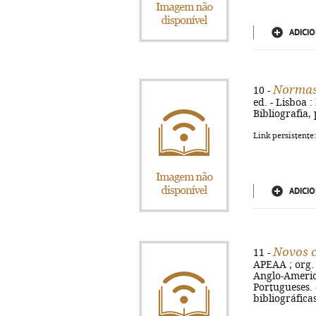
ADICIO
Normas 
10 -
ed. - Lisboa :
Bibliografia,
Link persistente
ADICIO
Novos c
11 -
APEAA ; org. 
Anglo-Americ
Portugueses. 
bibliográfica