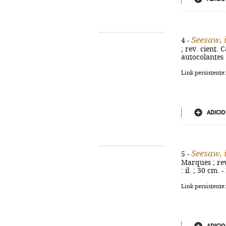
Seesaw, 
4 -
; rev. cient. C
autocolantes 
Link persistente
ADICIO
Seesaw, 
5 -
Marques ; rev.
: il. ; 30 cm.
Link persistente