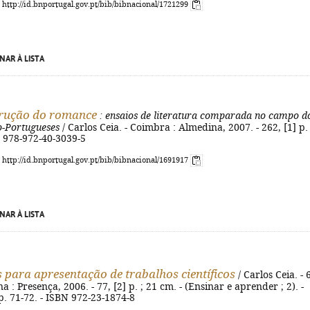
: http://id.bnportugal.gov.pt/bib/bibnacional/1721299
NAR À LISTA
trução do romance
: ensaios de literatura comparada no campo d
o-Portugueses
/ Carlos Ceia. - Coimbra : Almedina, 2007. - 262, [1] p. 
N 978-972-40-3039-5
: http://id.bnportugal.gov.pt/bib/bibnacional/1691917
NAR À LISTA
para apresentação de trabalhos científicos
/ Carlos Ceia. - 
a : Presença, 2006. - 77, [2] p. ; 21 cm. - (Ensinar e aprender ; 2). -
 p. 71-72. - ISBN 972-23-1874-8