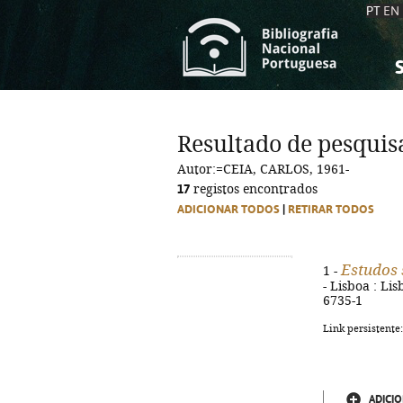
PT
EN
S
S
C
C
Resultado de pesquis
C
C
Autor:=CEIA, CARLOS, 1961-
A
A
17
registos encontrados
ADICIONAR TODOS
|
RETIRAR TODOS
Estudos 
1 -
- Lisboa : Lis
6735-1
Link persistente
ADICIO