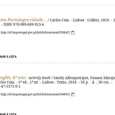
 em Portalegre cidade...
/ Carlos Ceia. - Lisboa : Colibri, 2020. - 
m. - ISBN 978-989-689-913-4
: http://id.bnportugal.gov.pt/bib/bibnacional/2038422
NAR À LISTA
inglês, 4º ano
: activity book
/ Sandy Albuquerque, Susana Marque
los Ceia. - 1ª ed., 1ª tir. - Lisboa : Texto, 2016. - 56 p. : il. ; 30 cm. -
-47-5372-0-1
: http://id.bnportugal.gov.pt/bib/bibnacional/1949315
NAR À LISTA