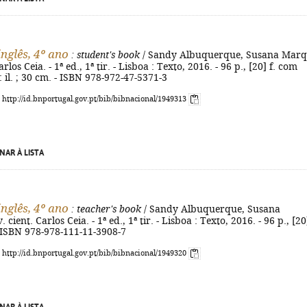
inglês, 4º ano
: student's book
/ Sandy Albuquerque, Susana Marq
arlos Ceia. - 1ª ed., 1ª tir. - Lisboa : Texto, 2016. - 96 p., [20] f. com
: il. ; 30 cm. - ISBN 978-972-47-5371-3
: http://id.bnportugal.gov.pt/bib/bibnacional/1949313
NAR À LISTA
inglês, 4º ano
: teacher's book
/ Sandy Albuquerque, Susana
 cient. Carlos Ceia. - 1ª ed., 1ª tir. - Lisboa : Texto, 2016. - 96 p., [20]
 - ISBN 978-978-111-11-3908-7
: http://id.bnportugal.gov.pt/bib/bibnacional/1949320