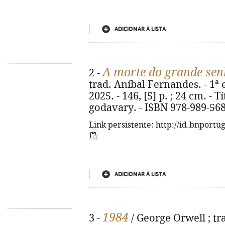
ADICIONAR À LISTA
A morte do grande se
2 -
trad. Aníbal Fernandes. - 1ª e
2025. - 146, [5] p. ; 24 cm. - 
godavary. - ISBN 978-989-568
Link persistente: http://id.bnportu
ADICIONAR À LISTA
1984
3 -
/ George Orwell ; tra