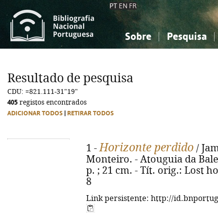
PT
EN
FR
Sobre
Pesquisa
Sobre a Bibliografia Nacional
Simples
Conhecimento, Informação...
Conhecimento, Informação...
Combinada
A
Resultado de pesquisa
Ciências sociais...
Ciências sociais...
CDU: =821.111-31"19"
Arte, desporto...
Arte, desporto...
405
registos encontrados
ADICIONAR TODOS
|
RETIRAR TODOS
Horizonte perdido
1 -
/ Jam
Monteiro. - Atouguia da Bale
p. ; 21 cm. - Tít. orig.: Lost
8
Link persistente: http://id.bnportu