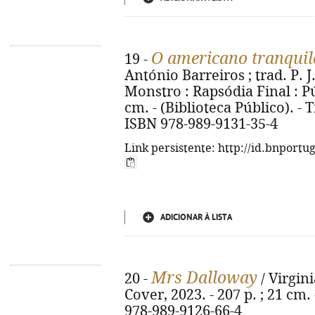
O americano tranquil
19 -
António Barreiros ; trad. P. J.
Monstro : Rapsódia Final : Púb
cm. - (Biblioteca Público). - 
ISBN 978-989-9131-35-4
Link persistente: http://id.bnportu
ADICIONAR À LISTA
Mrs Dalloway
20 -
/ Virgini
Cover, 2023. - 207 p. ; 21 cm.
978-989-9126-66-4