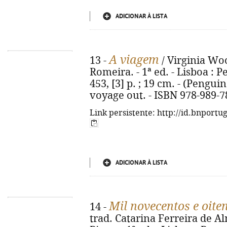
ADICIONAR À LISTA
A viagem
13 -
/ Virginia Woo
Romeira. - 1ª ed. - Lisboa : Pe
453, [3] p. ; 19 cm. - (Penguin 
voyage out. - ISBN 978-989-7
Link persistente: http://id.bnportu
ADICIONAR À LISTA
Mil novecentos e oite
14 -
trad. Catarina Ferreira de Al