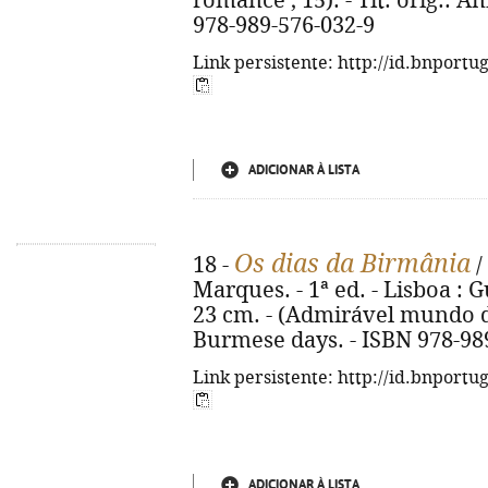
romance ; 15). - Tít. orig.: An
978-989-576-032-9
Link persistente: http://id.bnportu
ADICIONAR À LISTA
Os dias da Birmânia
18 -
/
Marques. - 1ª ed. - Lisboa : Gu
23 cm. - (Admirável mundo do 
Burmese days. - ISBN 978-98
Link persistente: http://id.bnportu
ADICIONAR À LISTA