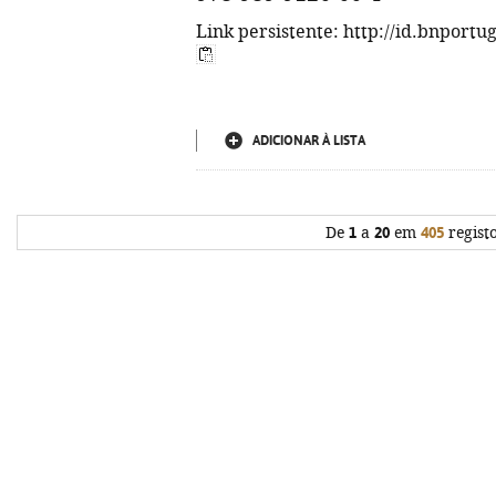
Link persistente: http://id.bnportu
ADICIONAR À LISTA
De
1
a
20
em
405
regist