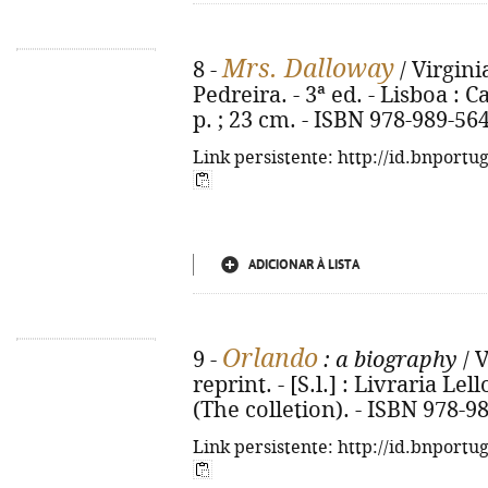
Mrs. Dalloway
8 -
/ Virgini
Pedreira. - 3ª ed. - Lisboa : C
p. ; 23 cm. - ISBN 978-989-56
Link persistente: http://id.bnportu
ADICIONAR À LISTA
Orlando
9 -
: a biography
/ V
reprint. - [S.l.] : Livraria Lell
(The colletion). - ISBN 978-9
Link persistente: http://id.bnportu