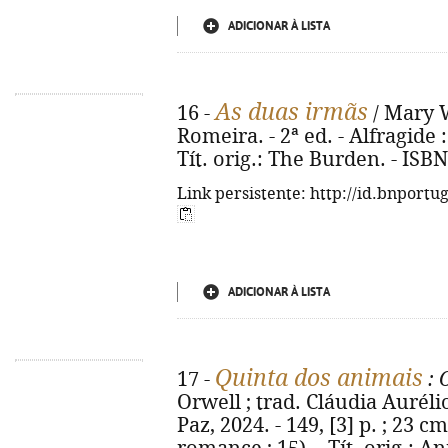
ADICIONAR À LISTA
As duas irmãs
16 -
/ Mary W
Romeira. - 2ª ed. - Alfragide :
Tít. orig.: The Burden. - ISB
Link persistente: http://id.bnportu
ADICIONAR À LISTA
Quinta dos animais
17 -
: 
Orwell ; trad. Cláudia Aurélio
Paz, 2024. - 149, [3] p. ; 23