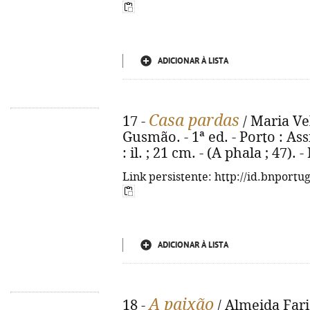
ADICIONAR À LISTA
Casa pardas
17 -
/ Maria Ve
Gusmão. - 1ª ed. - Porto : Ass
: il. ; 21 cm. - (A phala ; 47)
Link persistente: http://id.bnportu
ADICIONAR À LISTA
A paixão
18 -
/ Almeida Faria