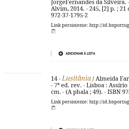
JorgeFernandes da Silveira. - 
Alvim, 2014. - 245, [2] p. ; 21
972-37-1795-2
Link persistente: http://id.bnportu
ADICIONAR À LISTA
Lusitânia
14 -
/ Almeida Fari
- 7ª ed. rev. - Lisboa : Assírio
cm. - (A phala ; 49). - ISBN 9
Link persistente: http://id.bnportu