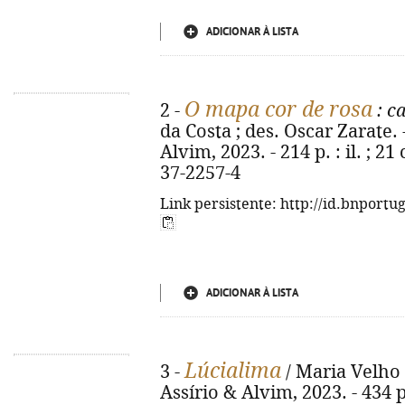
ADICIONAR À LISTA
O mapa cor de rosa
2 -
: c
da Costa ; des. Oscar Zarate. -
Alvim, 2023. - 214 p. : il. ; 2
37-2257-4
Link persistente: http://id.bnportu
ADICIONAR À LISTA
Lúcialima
3 -
/ Maria Velho d
Assírio & Alvim, 2023. - 434 p