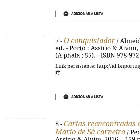
ADICIONAR À LISTA
O conquistador
7 -
/ Almeida
ed. - Porto : Assírio & Alvim, 20
(A phala ; 55). - ISBN 978-97
Link persistente: http://id.bnportu
ADICIONAR À LISTA
Cartas reencontradas 
8 -
Mário de Sá carneiro
/ Ped
Assírio & Alvim, 2016. - 159 p.