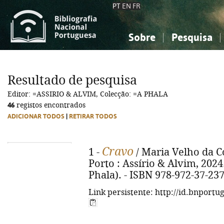
PT
EN
FR
Sobre
Pesquisa
Sobre a Bibliografia Nacional
Simples
Conhecimento, Informação...
Conhecimento, Informação...
Combinada
A
Resultado de pesquisa
Ciências sociais...
Ciências sociais...
Editor: =ASSIRIO & ALVIM, Colecção: =A PHALA
Arte, desporto...
Arte, desporto...
46
registos encontrados
ADICIONAR TODOS
|
RETIRAR TODOS
Cravo
1 -
/ Maria Velho da Cost
Porto : Assírio & Alvim, 2024. -
Phala). - ISBN 978-972-37-23
Link persistente: http://id.bnportu