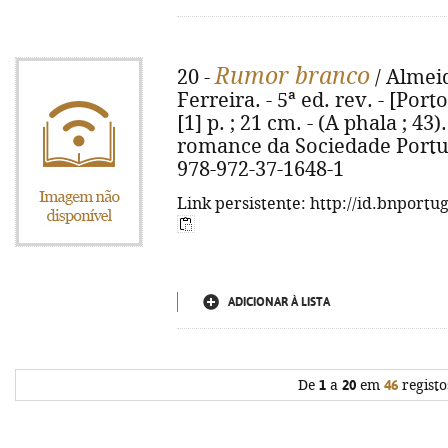
Rumor branco
20 -
/ Almeid
Ferreira. - 5ª ed. rev. - [Port
[1] p. ; 21 cm. - (A phala ; 4
romance da Sociedade Portug
978-972-37-1648-1
Link persistente: http://id.bnportu
ADICIONAR À LISTA
De
1
a
20
em
46
registo