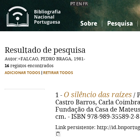
PT
EN
FR
Sobre
Pesquisa
Sobre a Bibliografia Nacional
Simples
Conhecimento, Informação...
Conhecimento, Informação...
Combinada
A
Resultado de pesquisa
Ciências sociais...
Ciências sociais...
Autor:=FALCAO, PEDRO BRAGA, 1981-
Arte, desporto...
Arte, desporto...
16
registos encontrados
ADICIONAR TODOS
|
RETIRAR TODOS
O silêncio das raízes
1 -
/ 
Castro Barros, Carla Coimbra M
Fundação da Casa de Mateus, 202
cm. - ISBN 978-989-35589-2-8
Link persistente: http://id.bnportu