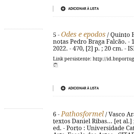
ADICIONAR À LISTA
Odes e epodos
5 -
/ Quinto H
notas Pedro Braga Falcão. - 1
2022. - 470, [2] p. ; 20 cm. -
Link persistente: http://id.bnportu
ADICIONAR À LISTA
Pathosformel
6 -
/ Vasco Ar
textos Daniel Ribas... [et al.]
ed. - Porto : Universidade Ca