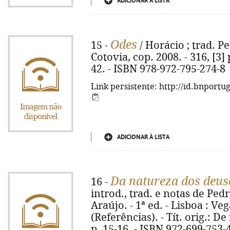
ADICIONAR À LISTA
Odes
15 -
/ Horácio ; trad. P
Cotovia, cop. 2008. - 316, [3] p
42. - ISBN 978-972-795-274-8
Link persistente: http://id.bnportu
ADICIONAR À LISTA
Da natureza dos deus
16 -
introd., trad. e notas de Pedr
Araújo. - 1ª ed. - Lisboa : Veg
(Referências). - Tít. orig.: D
p. 15-16. - ISBN 972-699-753-