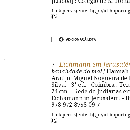
[Lisboa] : Colégio de S. Tomás,
Link persistente: http://id.bnportu
ADICIONAR À LISTA
Eichmann em Jerusal
7 -
banalidade do mal
/ Hannah 
Araújo, Miguel Nogueira de B
Silva. - 3ª ed. - Coimbra : Tenac
24 cm. - Rede de Judiarias em 
Eichamann in Jerusalem. - Bib
978-972-8758-09-7
Link persistente: http://id.bnportu