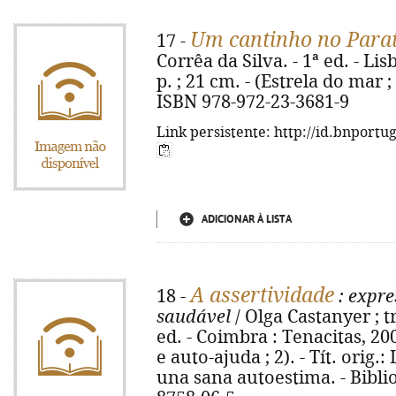
Um cantinho no Para
17 -
Corrêa da Silva. - 1ª ed. - Lis
p. ; 21 cm. - (Estrela do mar ;
ISBN 978-972-23-3681-9
Link persistente: http://id.bnportu
ADICIONAR À LISTA
A assertividade
18 -
: expre
saudável
/ Olga Castanyer ; t
ed. - Coimbra : Tenacitas, 2006
e auto-ajuda ; 2). - Tít. orig.
una sana autoestima. - Biblio