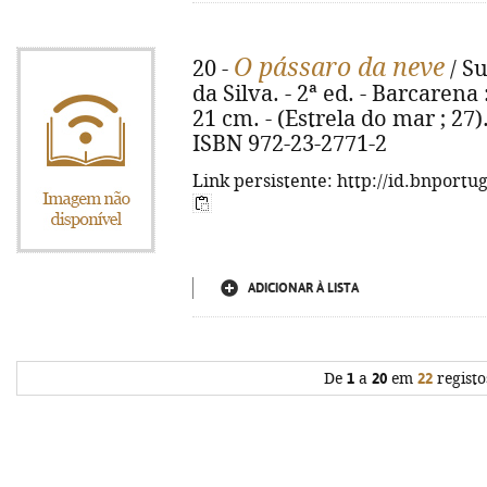
O pássaro da neve
20 -
/ Su
da Silva. - 2ª ed. - Barcarena :
21 cm. - (Estrela do mar ; 27).
ISBN 972-23-2771-2
Link persistente: http://id.bnportu
ADICIONAR À LISTA
De
1
a
20
em
22
registo