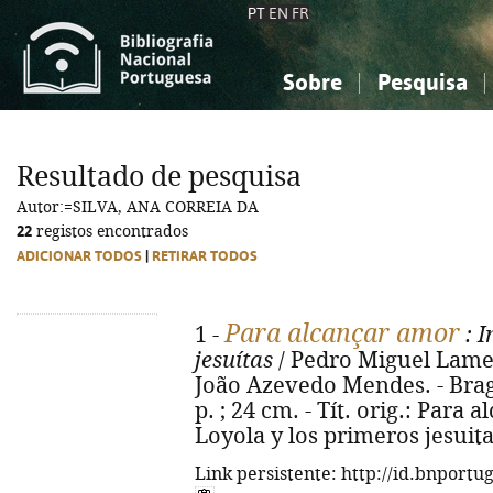
PT
EN
FR
Sobre
Pesquisa
Sobre a Bibliografia Nacional
Simples
Conhecimento, Informação...
Conhecimento, Informação...
Combinada
A
Resultado de pesquisa
Ciências sociais...
Ciências sociais...
Autor:=SILVA, ANA CORREIA DA
Arte, desporto...
Arte, desporto...
22
registos encontrados
ADICIONAR TODOS
|
RETIRAR TODOS
Para alcançar amor
1 -
: I
jesuítas
/ Pedro Miguel Lamet 
João Azevedo Mendes. - Braga 
p. ; 24 cm. - Tít. orig.: Para
Loyola y los primeros jesuita
Link persistente: http://id.bnportu