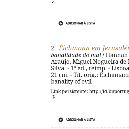
ADICIONAR À LISTA
Eichmann em Jerusal
2 -
banalidade do mal
/ Hannah 
Araújo, Miguel Nogueira de B
Silva. - 1ª ed., reimp. - Lisboa :
21 cm. - Tít. orig.: Eichaman
banality of evil
Link persistente: http://id.bnportu
ADICIONAR À LISTA