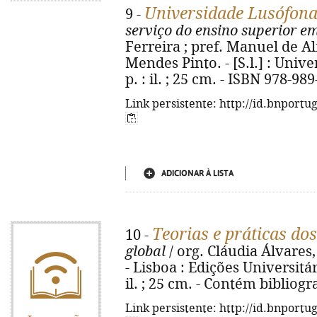
Universidade Lusófon
9 -
serviço do ensino superior e
Ferreira ; pref. Manuel de A
Mendes Pinto. - [S.l.] : Univ
p. : il. ; 25 cm. - ISBN 978-98
Link persistente: http://id.bnportu
ADICIONAR À LISTA
Teorias e práticas do
10 -
global
/ org. Cláudia Álvares
- Lisboa : Edições Universitár
il. ; 25 cm. - Contém bibliogr
Link persistente: http://id.bnportu