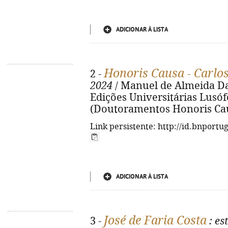
ADICIONAR À LISTA
Honoris Causa - Carlo
2 -
2024
/ Manuel de Almeida Damá
Edições Universitárias Lusófona
(Doutoramentos Honoris Caus
Link persistente: http://id.bnportu
ADICIONAR À LISTA
José de Faria Costa
3 -
: es