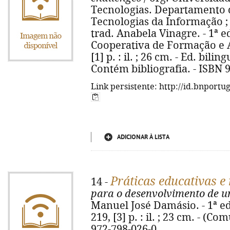
Tecnologias. Departamento 
Tecnologias da Informação ;
trad. Anabela Vinagre. - 1ª e
Cooperativa de Formação e A
[1] p. : il. ; 26 cm. - Ed. bil
Contém bibliografia. - ISBN 
Link persistente: http://id.bnportu
ADICIONAR À LISTA
Práticas educativas e
14 -
para o desenvolvimento de u
Manuel José Damásio. - 1ª ed
219, [3] p. : il. ; 23 cm. - (C
972-798-026-0