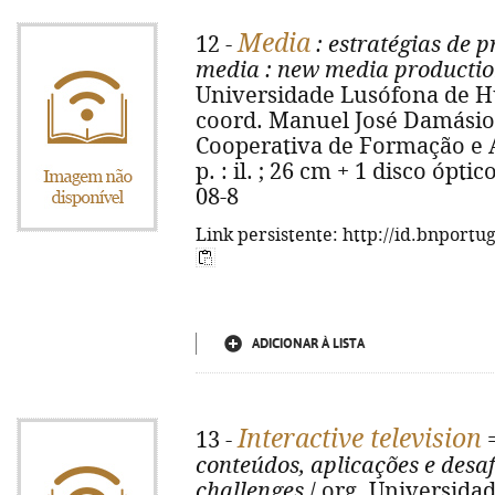
Media
12 -
: estratégias de
media
: new media producti
Universidade Lusófona de H
coord. Manuel José Damásio. -
Cooperativa de Formação e A
p. : il. ; 26 cm + 1 disco ópt
08-8
Link persistente: http://id.bnportu
ADICIONAR À LISTA
Interactive television
13 -
conteúdos, aplicações e desaf
challenges
/ org. Universid