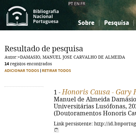
PT
EN
FR
Sobre
Pesquisa
Sobre a Bibliografia Nacional
Simples
Conhecimento, Informação...
Conhecimento, Informação...
Combinada
A
Resultado de pesquisa
Ciências sociais...
Ciências sociais...
Autor:=DAMASIO, MANUEL JOSE CARVALHO DE ALMEIDA
Arte, desporto...
Arte, desporto...
14
registos encontrados
ADICIONAR TODOS
|
RETIRAR TODOS
Honoris Causa - Gary
1 -
Manuel de Almeida Damásio... 
Universitárias Lusófonas, 2025.
(Doutoramentos Honoris Caus
Link persistente: http://id.bnportu