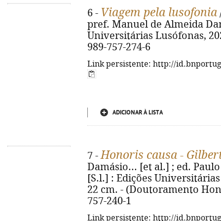
Viagem pela lusofonia
6 -
pref. Manuel de Almeida Damás
Universitárias Lusófonas, 2024
989-757-274-6
Link persistente: http://id.bnportu
ADICIONAR À LISTA
Honoris causa - Gilbert
7 -
Damásio... [et al.] ; ed. Pau
[S.l.] : Edições Universitárias 
22 cm. - (Doutoramento Hono
757-240-1
Link persistente: http://id.bnportu