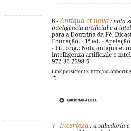
Antiqua et nova
6 -
: nota s
inteligência artificial e a in
para a Doutrina da Fé, Dicast
Educação. - 1ª ed. - Apelação 
- Tít. orig.: Nota antiqua et 
intelligenza artificiale e int
972-30-2398-5
Link persistente: http://id.bnportu
ADICIONAR À LISTA
Incerteza
7 -
: a sabedoria e