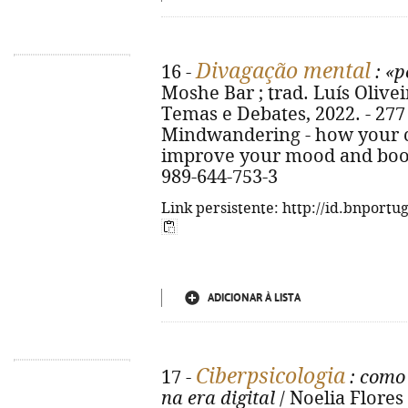
Divagação mental
16 -
: «p
Moshe Bar ; trad. Luís Oliveir
Temas e Debates, 2022. - 277 p. 
Mindwandering - how your c
improve your mood and boost
989-644-753-3
Link persistente: http://id.bnportu
ADICIONAR À LISTA
Ciberpsicologia
17 -
: como
na era digital
/ Noelia Flores