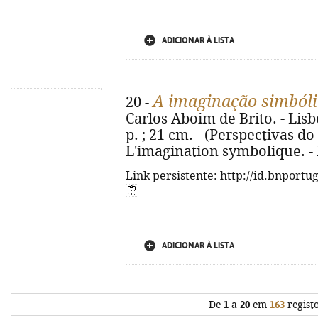
ADICIONAR À LISTA
A imaginação simbóli
20 -
Carlos Aboim de Brito. - Lisbo
p. ; 21 cm. - (Perspectivas do
L'imagination symbolique. -
Link persistente: http://id.bnportu
ADICIONAR À LISTA
De
1
a
20
em
163
regist