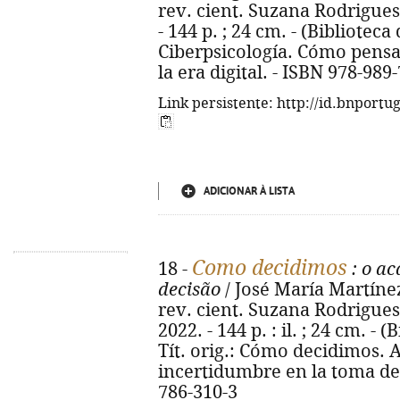
rev. cient. Suzana Rodrigues. 
- 144 p. ; 24 cm. - (Biblioteca 
Ciberpsicología. Cómo pens
la era digital. - ISBN 978-989
Link persistente: http://id.bnportu
ADICIONAR À LISTA
Como decidimos
18 -
: o ac
decisão
/ José María Martínez
rev. cient. Suzana Rodrigues. -
2022. - 144 p. : il. ; 24 cm. - (
Tít. orig.: Cómo decidimos. A
incertidumbre en la toma de 
786-310-3