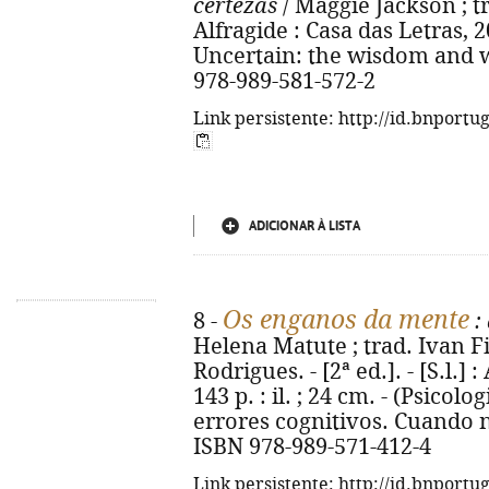
certezas
/ Maggie Jackson ; tr
Alfragide : Casa das Letras, 202
Uncertain: the wisdom and w
978-989-581-572-2
Link persistente: http://id.bnportu
ADICIONAR À LISTA
Os enganos da mente
8 -
:
Helena Matute ; trad. Ivan Fi
Rodrigues. - [2ª ed.]. - [S.l.] 
143 p. : il. ; 24 cm. - (Psicolo
errores cognitivos. Cuando 
ISBN 978-989-571-412-4
Link persistente: http://id.bnportu