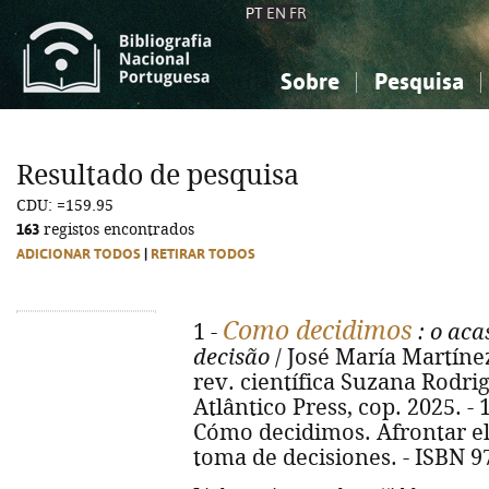
PT
EN
FR
Sobre
Pesquisa
Sobre a Bibliografia Nacional
Simples
Conhecimento, Informação...
Conhecimento, Informação...
Combinada
A
Resultado de pesquisa
Ciências sociais...
Ciências sociais...
CDU: =159.95
Arte, desporto...
Arte, desporto...
163
registos encontrados
ADICIONAR TODOS
|
RETIRAR TODOS
Como decidimos
1 -
: o aca
decisão
/ José María Martínez
rev. científica Suzana Rodrigues
Atlântico Press, cop. 2025. - 144
Cómo decidimos. Afrontar el 
toma de decisiones. - ISBN 9