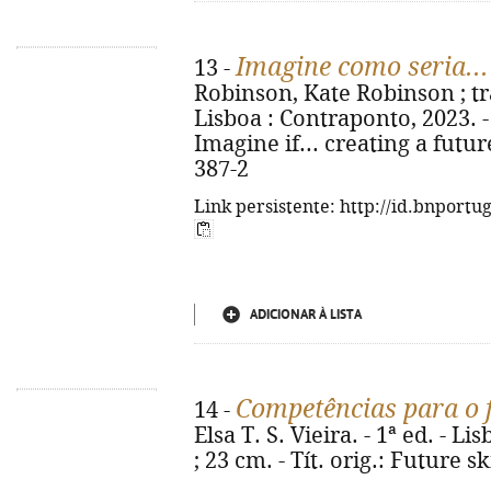
Imagine como seria...
13 -
Robinson, Kate Robinson ; trad
Lisboa : Contraponto, 2023. - 1
Imagine if... creating a futur
387-2
Link persistente: http://id.bnportu
ADICIONAR À LISTA
Competências para o 
14 -
Elsa T. S. Vieira. - 1ª ed. - Li
; 23 cm. - Tít. orig.: Future s