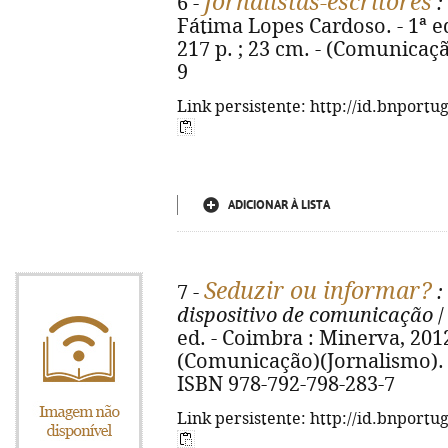
Jornalistas-escritores
6 -
:
Fátima Lopes Cardoso. - 1ª ed
217 p. ; 23 cm. - (Comunicaçã
9
Link persistente: http://id.bnportu
ADICIONAR À LISTA
Seduzir ou informar?
7 -
:
dispositivo de comunicação
/
ed. - Coimbra : Minerva, 2012. -
(Comunicação)(Jornalismo). - 
ISBN 978-792-798-283-7
Link persistente: http://id.bnportu