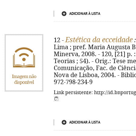
ADICIONAR À LISTA
Estética da ecceidade
12 -
:
Lima ; pref. Maria Augusta Ba
Minerva, 2008. - 120, [21] p. 
Teorias ; 54). - Orig.: Tese m
Comunicação, Fac. de Ciênci
Nova de Lisboa, 2004. - Biblio
972-798-234-9
Link persistente: http://id.bnportu
ADICIONAR À LISTA