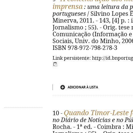
imprensa
: uma leitura da p
portugueses
/ Silvino Lopes É
Minerva, 2011. - 143, [4] p. :
Jornalismo ; 55). - Orig. tes
Comunicação (Informação e J
Sociais, Univ. do Minho, 2006.
ISBN 978-972-798-278-3
Link persistente: http://id.bnportu
ADICIONAR À LISTA
Quando Timor-Leste 
10 -
no Diário de Notícias e no P
Rocha. - 1ª ed. - Coimbra : 