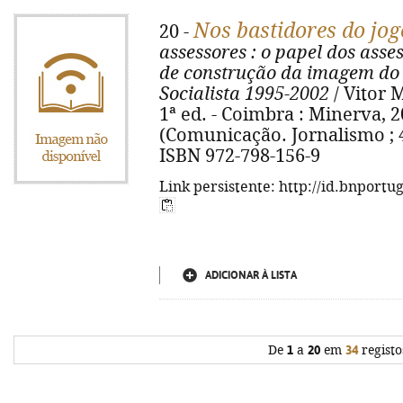
Nos bastidores do jogo
20 -
assessores
: o papel dos asse
de construção da imagem do
Socialista 1995-2002
/ Vitor 
1ª ed. - Coimbra : Minerva, 2005
(Comunicação. Jornalismo ; 41)
ISBN 972-798-156-9
Link persistente: http://id.bnportu
ADICIONAR À LISTA
De
1
a
20
em
34
registo