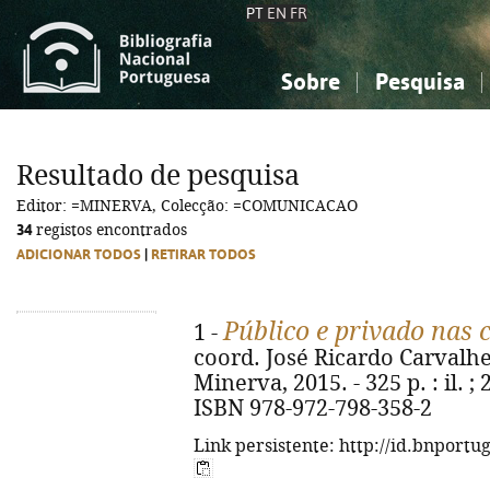
PT
EN
FR
Sobre
Pesquisa
Sobre a Bibliografia Nacional
Simples
Conhecimento, Informação...
Conhecimento, Informação...
Combinada
A
Resultado de pesquisa
Ciências sociais...
Ciências sociais...
Editor: =MINERVA, Colecção: =COMUNICACAO
Arte, desporto...
Arte, desporto...
34
registos encontrados
ADICIONAR TODOS
|
RETIRAR TODOS
Público e privado nas
1 -
coord. José Ricardo Carvalhei
Minerva, 2015. - 325 p. : il. ;
ISBN 978-972-798-358-2
Link persistente: http://id.bnportu