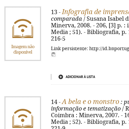
Infografia de imprens
13 -
comparada
/ Susana Isabel d
Minerva, 2008. - 206, [3] p. :
Media ; 51). - Bibliografia, p
216-5
Link persistente: http://id.bnportu
ADICIONAR À LISTA
A bela e o monstro
14 -
: p
informação e tematização
/ R
Coimbra : Minerva, 2007. - 1
Media ; 52). - Bibliografia, p
221-9