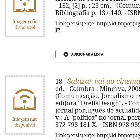
- 152, [2] p. ; 23 cm. - (Comun
Bibliografia p. 137-140. - IS
Link persistente: http://id.bnportu
ADICIONAR À LISTA
Salazar vai ao cinem
18 -
ed. - Coimbra : Minerva, 2006-
(Comunicação. Jornalismo ; 47
editora "DrellaDesign". - Cont
jornal português de actualida
v.: A "política" no jornal por
972-798-181-X. - ISBN 978-98
Link persistente: http://id.bnportu