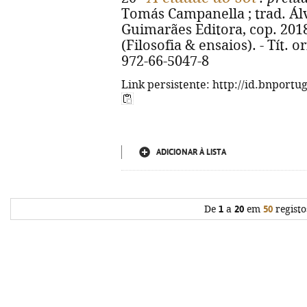
Tomás Campanella ; trad. Álva
Guimarães Editora, cop. 2018. 
(Filosofia & ensaios). - Tít. or
972-66-5047-8
Link persistente: http://id.bnportu
ADICIONAR À LISTA
De
1
a
20
em
50
registo