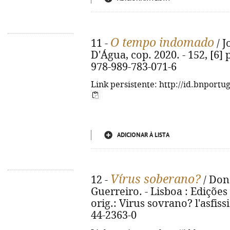
O tempo indomado
11 -
/ J
D'Água, cop. 2020. - 152, [6] 
978-989-783-071-6
Link persistente: http://id.bnportu
ADICIONAR À LISTA
Vírus soberano?
12 -
/ Dona
Guerreiro. - Lisboa : Edições 7
orig.: Virus sovrano? l'asfissi
44-2363-0