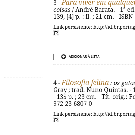
Para viver em qualqu
3 -
coisas
/ André Barata. - 1ª ed
139, [4] p. : il. ; 21 cm. - IS
Link persistente: http://id.bnportu
ADICIONAR À LISTA
Filosofia felina
4 -
: os gato
Gray ; trad. Nuno Quintas. - 1
- 135 p. ; 23 cm. - Tít. orig.:
972-23-6807-0
Link persistente: http://id.bnportu