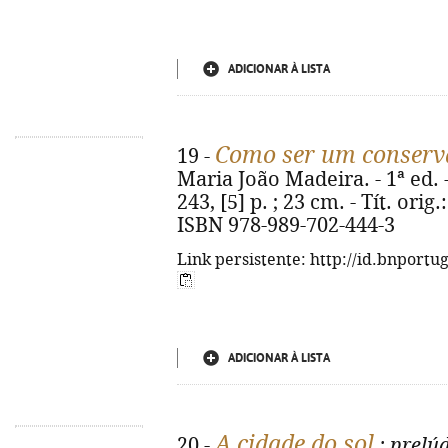
ADICIONAR À LISTA
Como ser um conserv
19 -
Maria João Madeira. - 1ª ed. -
243, [5] p. ; 23 cm. - Tít. ori
ISBN 978-989-702-444-3
Link persistente: http://id.bnportu
ADICIONAR À LISTA
A cidade do sol
20 -
: prelúd