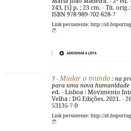
Maria João Madeira. - 2ª ed. 
243, [5] p. ; 23 cm. - Tít. ori
ISBN 978-989-702-628-7
Link persistente: http://id.bnportu
ADICIONAR À LISTA
Mudar o mundo
7 -
: na p
para uma nova humanidade
ed. - Lisboa : Movimento Int
Velha : DG Edições, 2021. - 26
53135-7-0
Link persistente: http://id.bnportu