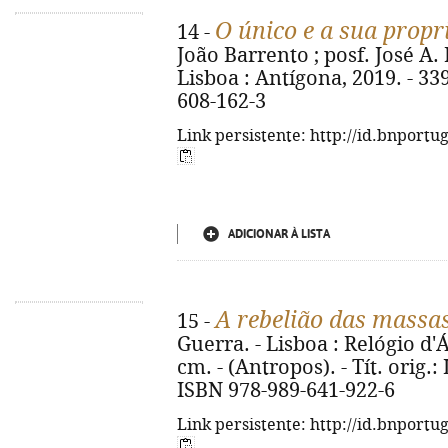
O único e a sua propr
14 -
João Barrento ; posf. José A.
Lisboa : Antígona, 2019. - 339
608-162-3
Link persistente: http://id.bnportu
ADICIONAR À LISTA
A rebelião das massa
15 -
Guerra. - Lisboa : Relógio d'Ág
cm. - (Antropos). - Tít. orig.:
ISBN 978-989-641-922-6
Link persistente: http://id.bnportu