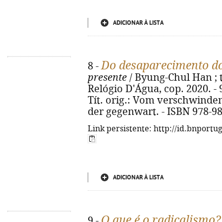
ADICIONAR À LISTA
Do desaparecimento do
8 -
presente
/ Byung-Chul Han ; tr
Relógio D'Água, cop. 2020. - 93
Tít. orig.: Vom verschwinden
der gegenwart. - ISBN 978-9
Link persistente: http://id.bnportu
ADICIONAR À LISTA
O que é o radicalismo?
9 -