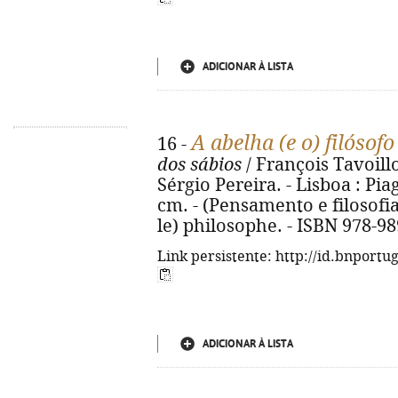
ADICIONAR À LISTA
A abelha (e o) filósofo
16 -
dos sábios
/ François Tavoillo
Sérgio Pereira. - Lisboa : Piage
cm. - (Pensamento e filosofia ; 
le) philosophe. - ISBN 978-9
Link persistente: http://id.bnportu
ADICIONAR À LISTA