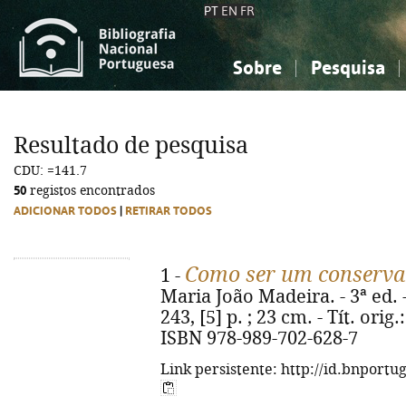
PT
EN
FR
Sobre
Pesquisa
Sobre a Bibliografia Nacional
Simples
Conhecimento, Informação...
Conhecimento, Informação...
Combinada
A
Resultado de pesquisa
Ciências sociais...
Ciências sociais...
CDU: =141.7
Arte, desporto...
Arte, desporto...
50
registos encontrados
ADICIONAR TODOS
|
RETIRAR TODOS
Como ser um conserva
1 -
Maria João Madeira. - 3ª ed. 
243, [5] p. ; 23 cm. - Tít. ori
ISBN 978-989-702-628-7
Link persistente: http://id.bnportu