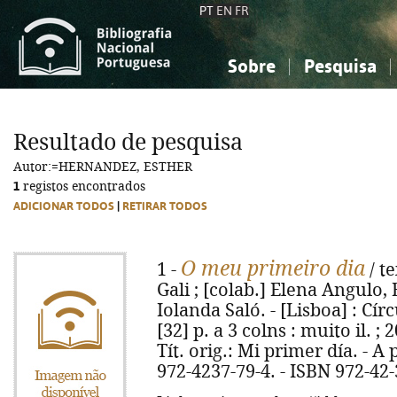
PT
EN
FR
Sobre
Pesquisa
Sobre a Bibliografia Nacional
Simples
Conhecimento, Informação...
Conhecimento, Informação...
Combinada
A
Resultado de pesquisa
Ciências sociais...
Ciências sociais...
Autor:=HERNANDEZ, ESTHER
Arte, desporto...
Arte, desporto...
1
registos encontrados
ADICIONAR TODOS
|
RETIRAR TODOS
O meu primeiro dia
1 -
/ te
Gali ; [colab.] Elena Angulo,
Iolanda Saló. - [Lisboa] : Cír
[32] p. a 3 colns : muito il. ;
Tít. orig.: Mi primer día. - A 
972-4237-79-4. - ISBN 972-42