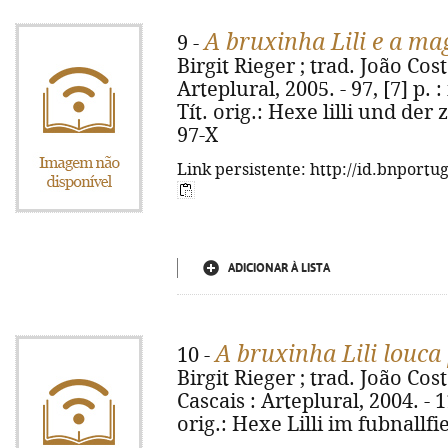
A bruxinha Lili e a ma
9 -
Birgit Rieger ; trad. João Costa
Arteplural, 2005. - 97, [7] p. : 
Tít. orig.: Hexe lilli und der
97-X
Link persistente: http://id.bnportu
ADICIONAR À LISTA
A bruxinha Lili louca 
10 -
Birgit Rieger ; trad. João Costa
Cascais : Arteplural, 2004. - 118
orig.: Hexe Lilli im fubnallf