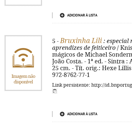
ADICIONAR À LISTA
Bruxinha Lili
5 -
: especial
aprendizes de feiticeiro
/ Knis
mágicos de Michael Sonderm
João Costa. - 1ª ed. - Sintra : A
25 cm. - Tít. orig.: Hexe Lil
972-8762-77-1
Link persistente: http://id.bnportu
ADICIONAR À LISTA