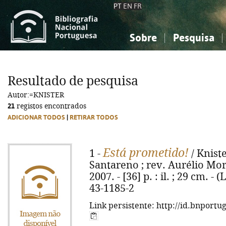
PT
EN
FR
Sobre
Pesquisa
Sobre a Bibliografia Nacional
Simples
Conhecimento, Informação...
Conhecimento, Informação...
Combinada
A
Resultado de pesquisa
Ciências sociais...
Ciências sociais...
Autor:=KNISTER
Arte, desporto...
Arte, desporto...
21
registos encontrados
ADICIONAR TODOS
|
RETIRAR TODOS
Está prometido!
1 -
/ Kniste
Santareno ; rev. Aurélio More
2007. - [36] p. : il. ; 29 cm. -
43-1185-2
Link persistente: http://id.bnportu