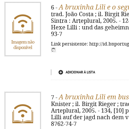
A bruxinha Lili e o s
6 -
trad. João Costa ; il. Birgit Ri
Sintra : Arteplural, 2005. - 124,
Hexe Lilli : und das geheimn
93-7
Link persistente: http://id.bnportu
ADICIONAR À LISTA
A bruxinha Lili em bus
7 -
Knister ; il. Birgit Rieger ; tra
Arteplural, 2005. - 134, [10] p.
Lilli auf der jagd nach dem v
8762-74-7