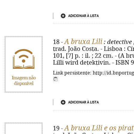
ADICIONAR À LISTA
A bruxa Lili
18 -
: detective
trad. João Costa. - Lisboa : C
101, [7] p. : il. ; 22 cm. - (A br
Lilli wird detektivin. - ISBN 
Link persistente: http://id.bnportu
ADICIONAR À LISTA
A bruxa Lili e os pira
19 -