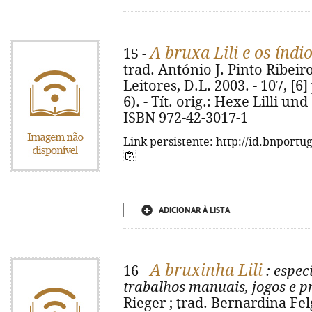
A bruxa Lili e os índi
15 -
trad. António J. Pinto Ribeiro
Leitores, D.L. 2003. - 107, [6] p
6). - Tít. orig.: Hexe Lilli u
ISBN 972-42-3017-1
Link persistente: http://id.bnportu
ADICIONAR À LISTA
A bruxinha Lili
16 -
: espec
trabalhos manuais, jogos e p
Rieger ; trad. Bernardina Felg