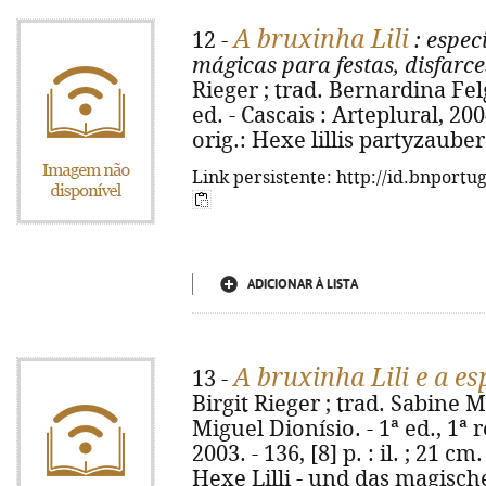
A bruxinha Lili
12 -
: espec
mágicas para festas, disfarce
Rieger ; trad. Bernardina Felg
ed. - Cascais : Arteplural, 2004. 
orig.: Hexe lillis partyzaube
Link persistente: http://id.bnportu
ADICIONAR À LISTA
A bruxinha Lili e a e
13 -
Birgit Rieger ; trad. Sabine
Miguel Dionísio. - 1ª ed., 1ª 
2003. - 136, [8] p. : il. ; 21 cm.
Hexe Lilli - und das magisch