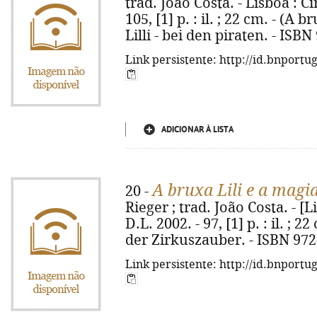
trad. João Costa. - Lisboa : C
105, [1] p. : il. ; 22 cm. - (A br
Lilli - bei den piraten. - ISB
Link persistente: http://id.bnportu
ADICIONAR À LISTA
A bruxa Lili e a magia
20 -
Rieger ; trad. João Costa. - [L
D.L. 2002. - 97, [1] p. : il. ; 2
der Zirkuszauber. - ISBN 972
Link persistente: http://id.bnportu