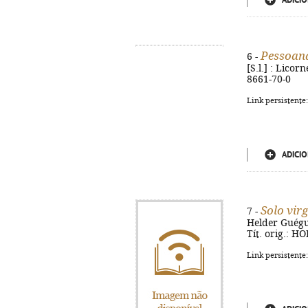
ADICIO
Pessoan
6 -
[S.l.] : Licor
8661-70-0
Link persistente
ADICIO
Solo vir
7 -
Helder Guégués
Tít. orig.: H
Link persistente