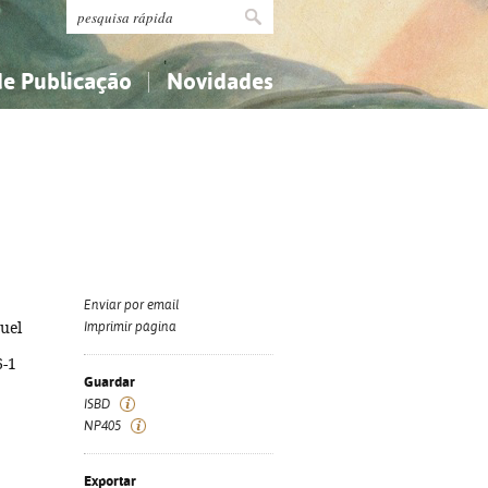
de Publicação
Novidades
s
Religião...
Religião...
Ciências aplicadas...
Ciências aplicadas...
História, geografia, biografias...
História, geografia, biografias...
Enviar por email
uel
Imprimir página
6-1
Guardar
ISBD
NP405
Exportar