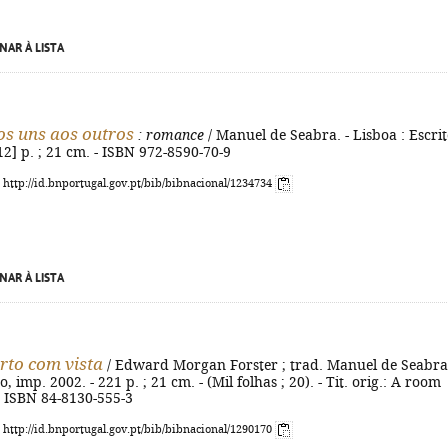
NAR À LISTA
os uns aos outros
: romance
/ Manuel de Seabra. - Lisboa : Escrit
[12] p. ; 21 cm. - ISBN 972-8590-70-9
: http://id.bnportugal.gov.pt/bib/bibnacional/1234734
NAR À LISTA
to com vista
/ Edward Morgan Forster ; trad. Manuel de Seabra.
o, imp. 2002. - 221 p. ; 21 cm. - (Mil folhas ; 20). - Tit. orig.: A room
- ISBN 84-8130-555-3
: http://id.bnportugal.gov.pt/bib/bibnacional/1290170