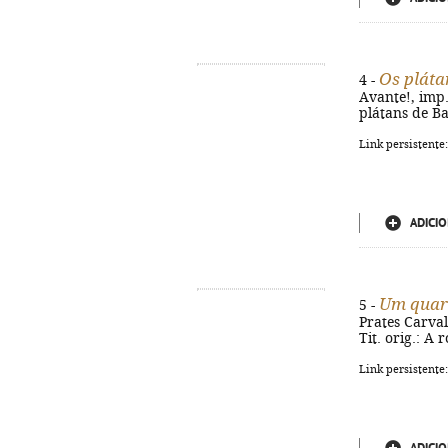
Os pláta
4 -
Avante!, imp. 
plátans de Ba
Link persistente
ADICIO
Um quar
5 -
Prates Carvalh
Tit. orig.: A
Link persistente