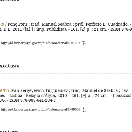
NAR À LISTA
as
/ Ponç Pons ; trad. Manuel Seabra ; pról. Perfecto E. Cuadrado. -
ne, D.L. 2011 ([s.l.] : imp. Publidisa). - 161, [2] p. ; 21 cm. - ISBN 978-
: http://id.bnportugal.gov.pt/bib/bibnacional/1801293
NAR À LISTA
gem
/ Ivan Sergeyevich Turgueniev ; trad. Manuel de Seabra ; rev.
. - Lisboa : Relógio d'Água, 2010. - 261, [9] p. ; 24 cm. - (Clássicos).
OBG. - ISBN 978-989-641-204-3
: http://id.bnportugal.gov.pt/bib/bibnacional/1789036