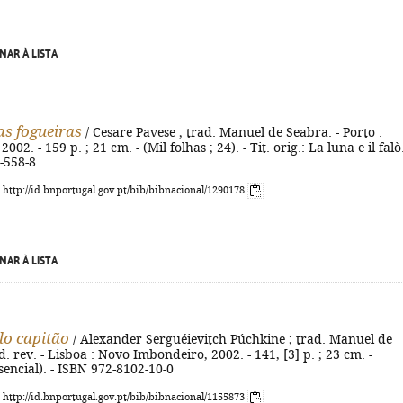
NAR À LISTA
as fogueiras
/ Cesare Pavese ; trad. Manuel de Seabra. - Porto :
002. - 159 p. ; 21 cm. - (Mil folhas ; 24). - Tit. orig.: La luna e il falò.
-558-8
: http://id.bnportugal.gov.pt/bib/bibnacional/1290178
NAR À LISTA
 do capitão
/ Alexander Serguéievitch Púchkine ; trad. Manuel de
d. rev. - Lisboa : Novo Imbondeiro, 2002. - 141, [3] p. ; 23 cm. -
ssencial). - ISBN 972-8102-10-0
: http://id.bnportugal.gov.pt/bib/bibnacional/1155873