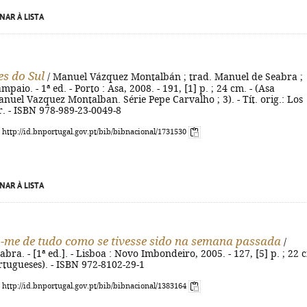
NAR À LISTA
s do Sul
/ Manuel Vázquez Montalbán ; trad. Manuel de Seabra ;
paio. - 1ª ed. - Porto : Asa, 2008. - 191, [1] p. ; 24 cm. - (Asa
anuel Vazquez Montalban. Série Pepe Carvalho ; 3). - Tít. orig.: Los
. - ISBN 978-989-23-0049-8
: http://id.bnportugal.gov.pt/bib/bibnacional/1731530
NAR À LISTA
me de tudo como se tivesse sido na semana passada
/
bra. - [1ª ed.]. - Lisboa : Novo Imbondeiro, 2005. - 127, [5] p. ; 22 
rtugueses). - ISBN 972-8102-29-1
: http://id.bnportugal.gov.pt/bib/bibnacional/1383164