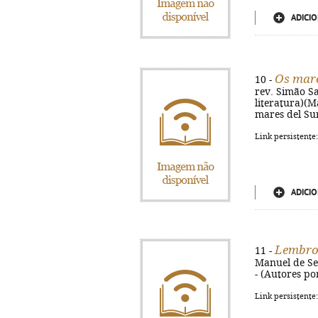
ADICIO
Os mare
10 -
rev. Simão Sam
literatura)(M
mares del Sur
Link persistente
ADICIO
Lembro-
11 -
Manuel de Sea
- (Autores po
Link persistente