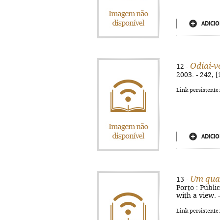
ADICIO
Odiai-v
12 -
2003. - 242, 
Link persistente
ADICIO
Um quar
13 -
Porto : Públic
with a view. 
Link persistente