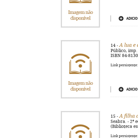
ADICIO
A lua e 
14 -
Público, imp. 2
ISBN 84-8130
Link persistente
ADICIO
A filha
15 -
Seabra. - 2ª e
(Biblioteca e
Link persistente