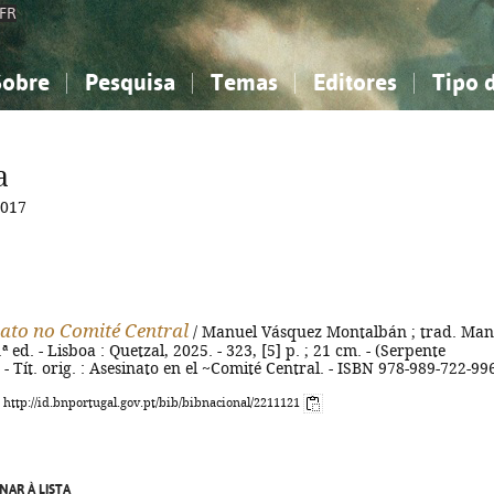
FR
Sobre
Pesquisa
Temas
Editores
Tipo 
obre a Bibliografia Nacional
imples
onhecimento, Informação...
onhecimento, Informação...
Combinada
A minha lista
Como utilizar
Filosofia, psicologia...
Filosofia, psicologia...
Perguntas frequente
a
iências sociais...
iências sociais...
Ciências exatas e naturais...
Ciências exatas e naturais...
2017
rte, desporto...
rte, desporto...
Literatura, linguística...
Literatura, linguística...
ato no Comité Central
/ Manuel Vásquez Montalbán ; trad. Man
ª ed. - Lisboa : Quetzal, 2025. - 323, [5] p. ; 21 cm. - (Serpente
 Tít. orig. : Asesinato en el ~Comité Central. - ISBN 978-989-722-99
: http://id.bnportugal.gov.pt/bib/bibnacional/2211121
NAR À LISTA