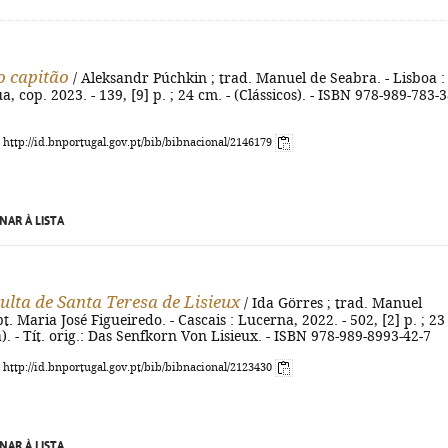
o capitão
/ Aleksandr Púchkin ; trad. Manuel de Seabra. - Lisboa :
, cop. 2023. - 139, [9] p. ; 24 cm. - (Clássicos). - ISBN 978-989-783-
: http://id.bnportugal.gov.pt/bib/bibnacional/2146179
NAR À LISTA
culta de Santa Teresa de Lisieux
/ Ida Görres ; trad. Manuel
. Maria José Figueiredo. - Cascais : Lucerna, 2022. - 502, [2] p. ; 23
á). - Tít. orig.: Das Senfkorn Von Lisieux. - ISBN 978-989-8993-42-7
: http://id.bnportugal.gov.pt/bib/bibnacional/2123430
NAR À LISTA