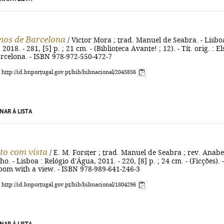
nos de Barcelona
/ Victor Mora ; trad. Manuel de Seabra. - Lisboa
2018. - 281, [5] p. ; 21 cm. - (Biblioteca Avante! ; 12). - Tít. orig. : El
rcelona. - ISBN 978-972-550-472-7
: http://id.bnportugal.gov.pt/bib/bibnacional/2045856
NAR À LISTA
to com vista
/ E. M. Forster ; trad. Manuel de Seabra ; rev. Anabe
o. - Lisboa : Relógio d'Água, 2011. - 220, [8] p. ; 24 cm. - (Ficções). -
 room with a view. - ISBN 978-989-641-246-3
: http://id.bnportugal.gov.pt/bib/bibnacional/1804296