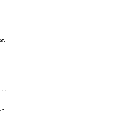
or,
 -