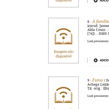
ADICIO
A famíli
8 -
introd. James 
Alda Couto. - 
[76]). - ISBN
Link persistente
ADICIO
Fumo
9 -
/ I
Achega Leitão.
Tít. orig.: Il
Link persistente