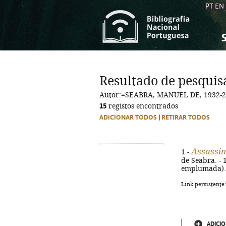
PT
EN
S
S
C
C
Resultado de pesquis
C
C
Autor:=SEABRA, MANUEL DE, 1932-
A
A
15
registos encontrados
ADICIONAR TODOS
|
RETIRAR TODOS
Assassin
1 -
de Seabra. - 1
emplumada). -
Link persistente
ADICIO