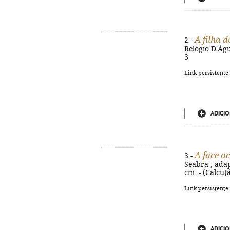
A filha d
2 -
Relógio D'Água
3
Link persistente
ADICIO
A face o
3 -
Seabra ; adapt
cm. - (Calcut
Link persistente
ADICIO