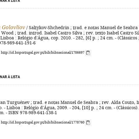
NAR À LISTA
a Golovliov
/ Saltykov-Shchedrin ; trad. e notas Manuel de Seabra 
Wood ; trad. introd. Isabel Castro Silva ; rev. texto Isabel Castro Si
Lisboa : Relógio d'Água, cop. 2010. - 282, [6] p. ; 24 cm. - (Clássicos 
 978-989-641-191-6
: http://id.bnportugal.gov.pt/bib/bibnacional/1786697
NAR À LISTA
van Turguénev ; trad. e notas Manuel de Seabra ; rev. Alda Couto, I
 - Lisboa : Relógio d'Água, 2009. - 204, [10] p. ; 24 cm. - (Clássicos).
bim. - ISBN 978-989-641-138-1
: http://id.bnportugal.gov.pt/bib/bibnacional/1778760