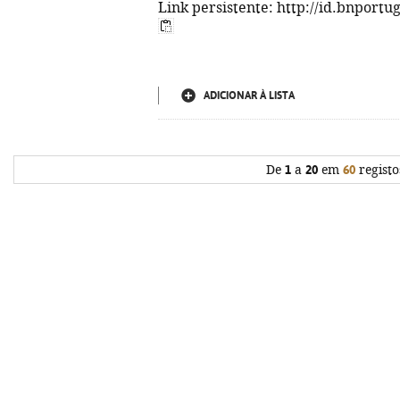
Link persistente: http://id.bnportu
ADICIONAR À LISTA
De
1
a
20
em
60
registo