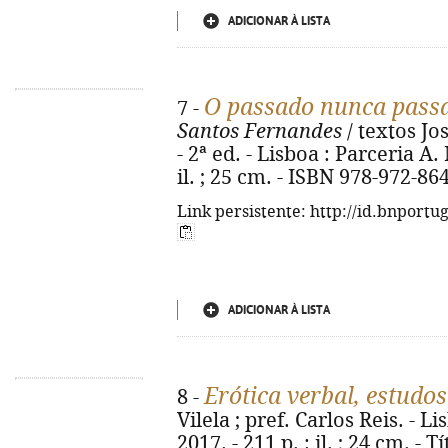
ADICIONAR À LISTA
O passado nunca pass
7 -
Santos Fernandes
/ textos Jos
- 2ª ed. - Lisboa : Parceria A. 
il. ; 25 cm. - ISBN 978-972-86
Link persistente: http://id.bnportu
ADICIONAR À LISTA
Erótica verbal, estudo
8 -
Vilela ; pref. Carlos Reis. - L
2017. - 211 p. : il. ; 24 cm. - 