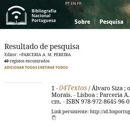
PT
EN
FR
Sobre
Pesquisa
Sobre a Bibliografia Nacional
Simples
Conhecimento, Informação...
Conhecimento, Informação...
Combinada
A
Resultado de pesquisa
Ciências sociais...
Ciências sociais...
Editor: =PARCERIA A. M. PEREIRA
Arte, desporto...
Arte, desporto...
60
registos encontrados
ADICIONAR TODOS
|
RETIRAR TODOS
04Textos
1 -
/ Álvaro Siza ; 
Morais. - Lisboa : Parceria A.
cm. - ISBN 978-972-8645-96-0
Link persistente: http://id.bnportu