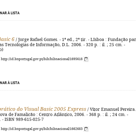
NAR À LISTA
Basic 6
/ Jorge Rafael Gomes. - 1ª ed., 2ª tir. - LIsboa : Fundação pa
s Tecnologias de Informação, D.L. 2006. - 320 p. : il. ; 25 cm. -
o)
: http://id.bnportugal.gov.pt/bib/bibnacional/1695618
NAR À LISTA
prático do Visual Basic 2005 Express
/ Vítor Emanuel Pereira.
Nova de Famalicão : Centro Atlântico, 2006. - 368 p. : il. ; 24 cm. -
. - ISBN 989-615-025-7
: http://id.bnportugal.gov.pt/bib/bibnacional/1662683