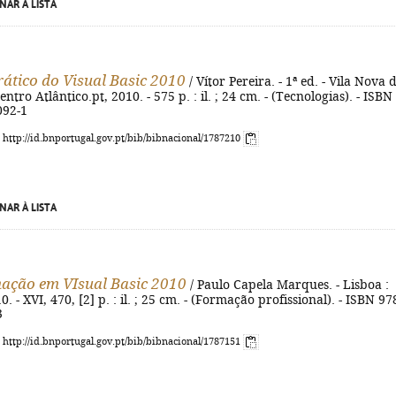
NAR À LISTA
rático do Visual Basic 2010
/ Vítor Pereira. - 1ª ed. - Vila Nova 
ntro Atlântico.pt, 2010. - 575 p. : il. ; 24 cm. - (Tecnologias). - ISBN
092-1
: http://id.bnportugal.gov.pt/bib/bibnacional/1787210
NAR À LISTA
ação em VIsual Basic 2010
/ Paulo Capela Marques. - Lisboa :
. - XVI, 470, [2] p. : il. ; 25 cm. - (Formação profissional). - ISBN 97
3
: http://id.bnportugal.gov.pt/bib/bibnacional/1787151