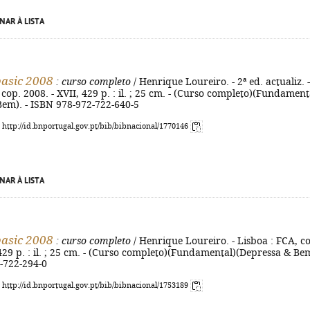
NAR À LISTA
basic 2008
: curso completo
/ Henrique Loureiro. - 2ª ed. actualiz. -
 cop. 2008. - XVII, 429 p. : il. ; 25 cm. - (Curso completo)(Fundament
Bem). - ISBN 978-972-722-640-5
: http://id.bnportugal.gov.pt/bib/bibnacional/1770146
NAR À LISTA
basic 2008
: curso completo
/ Henrique Loureiro. - Lisboa : FCA, c
 429 p. : il. ; 25 cm. - (Curso completo)(Fundamental)(Depressa & Bem
-722-294-0
: http://id.bnportugal.gov.pt/bib/bibnacional/1753189