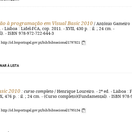
ão à programação em Visual Basic 2010
/ António Gameiro
. - Lisboa : Lidel-FCA, cop. 2011. - XVII, 430 p. : il. ; 24 cm. -
). - ISBN 978-972-722-644-3
: http://id.bnportugal.gov.pt/bib/bibnacional/1797821
NAR À LISTA
asic 2010
: curso completo
/ Henrique Loureiro. - 2ª ed. - Lisboa : 
XX, 476 p. : il. ; 24 cm. - (Curso completo)(Fundamental). - ISBN 978-
: http://id.bnportugal.gov.pt/bib/bibnacional/1795134