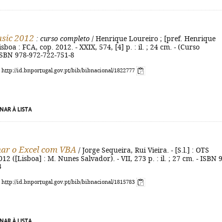
asic 2012
: curso completo
/ Henrique Loureiro ; [pref. Henrique
isboa : FCA, cop. 2012. - XXIX, 574, [4] p. : il. ; 24 cm. - (Curso
ISBN 978-972-722-751-8
: http://id.bnportugal.gov.pt/bib/bibnacional/1822777
NAR À LISTA
ar o Excel com VBA
/ Jorge Sequeira, Rui Vieira. - [S.l.] : OTS
12 ([Lisboa] : M. Nunes Salvador). - VII, 273 p. : il. ; 27 cm. - ISBN 
3
: http://id.bnportugal.gov.pt/bib/bibnacional/1815783
NAR À LISTA