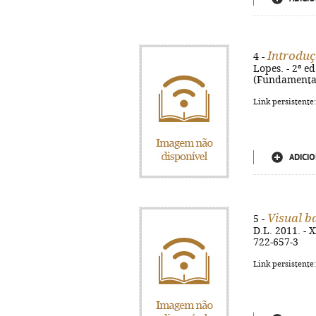
Introduç
4 -
Lopes. - 2ª ed
(Fundamental
Link persistente
ADICIO
Visual b
5 -
D.L. 2011. - 
722-657-3
Link persistente