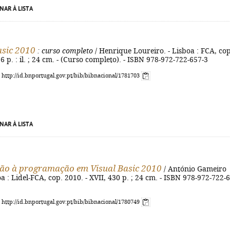
NAR À LISTA
asic 2010
: curso completo
/ Henrique Loureiro. - Lisboa : FCA, cop
6 p. : il. ; 24 cm. - (Curso completo). - ISBN 978-972-722-657-3
: http://id.bnportugal.gov.pt/bib/bibnacional/1781703
NAR À LISTA
ão à programação em Visual Basic 2010
/ António Gameiro
oa : Lidel-FCA, cop. 2010. - XVII, 430 p. ; 24 cm. - ISBN 978-972-722-
: http://id.bnportugal.gov.pt/bib/bibnacional/1780749