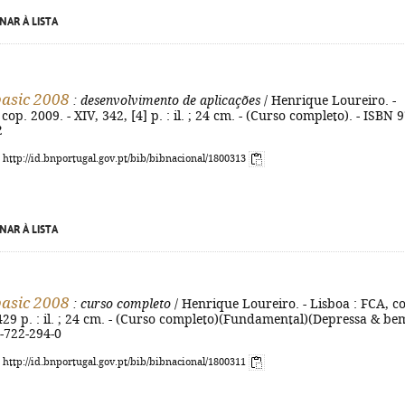
NAR À LISTA
basic 2008
: desenvolvimento de aplicações
/ Henrique Loureiro. -
cop. 2009. - XIV, 342, [4] p. : il. ; 24 cm. - (Curso completo). - ISBN 
2
: http://id.bnportugal.gov.pt/bib/bibnacional/1800313
NAR À LISTA
basic 2008
: curso completo
/ Henrique Loureiro. - Lisboa : FCA, c
 429 p. : il. ; 24 cm. - (Curso completo)(Fundamental)(Depressa & bem
-722-294-0
: http://id.bnportugal.gov.pt/bib/bibnacional/1800311