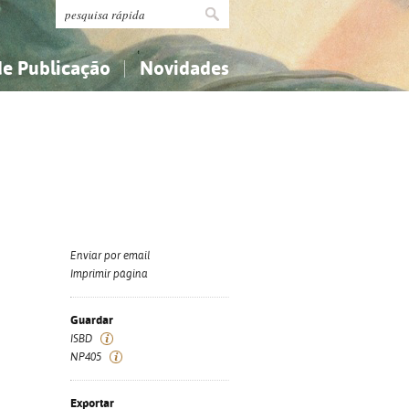
de Publicação
Novidades
s
Religião...
Religião...
Ciências aplicadas...
Ciências aplicadas...
História, geografia, biografias...
História, geografia, biografias...
Enviar por email
Imprimir página
Guardar
ISBD
NP405
Exportar