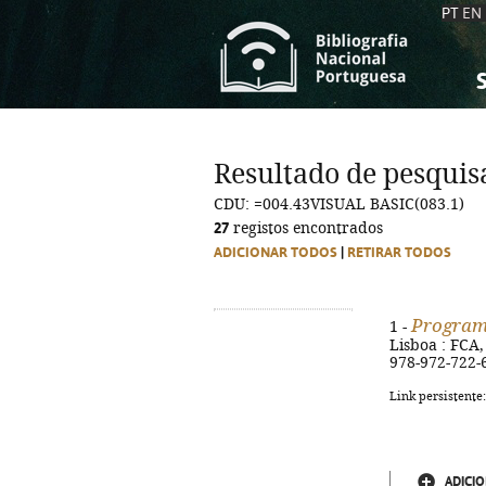
PT
EN
S
S
C
C
Resultado de pesquis
C
C
CDU: =004.43VISUAL BASIC(083.1)
A
A
27
registos encontrados
ADICIONAR TODOS
|
RETIRAR TODOS
Program
1 -
Lisboa : FCA, 
978-972-722-
Link persistente
ADICIO