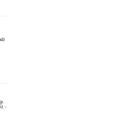
al)
op.
). -