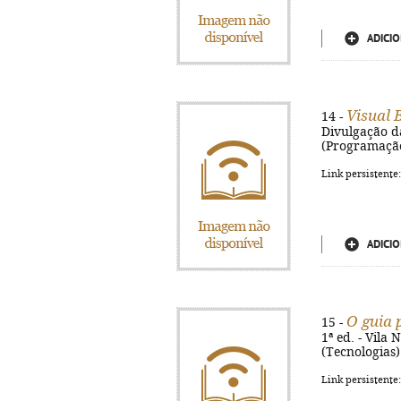
ADICIO
Visual 
14 -
Divulgação da
(Programaçã
Link persistente
ADICIO
O guia 
15 -
1ª ed. - Vila 
(Tecnologias)
Link persistente