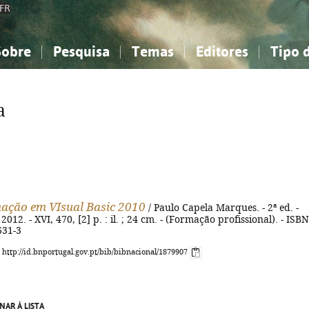
FR
Sobre
Pesquisa
Temas
Editores
Tipo 
obre a Bibliografia Nacional
imples
onhecimento, Informação...
onhecimento, Informação...
Combinada
A minha lista
Como utilizar
Filosofia, psicologia...
Filosofia, psicologia...
Perguntas frequente
a
iências sociais...
iências sociais...
Ciências exatas e naturais...
Ciências exatas e naturais...
rte, desporto...
rte, desporto...
Literatura, linguística...
Literatura, linguística...
ação em VIsual Basic 2010
/ Paulo Capela Marques. - 2ª ed. -
2012. - XVI, 470, [2] p. : il. ; 24 cm. - (Formação profissional). - ISBN
631-3
: http://id.bnportugal.gov.pt/bib/bibnacional/1879907
NAR À LISTA