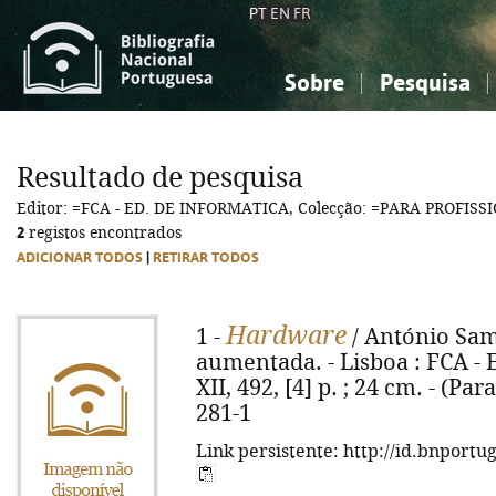
PT
EN
FR
Sobre
Pesquisa
Sobre a Bibliografia Nacional
Simples
Conhecimento, Informação...
Conhecimento, Informação...
Combinada
A
Resultado de pesquisa
Ciências sociais...
Ciências sociais...
Editor: =FCA - ED. DE INFORMATICA, Colecção: =PARA PROFISS
Arte, desporto...
Arte, desporto...
2
registos encontrados
ADICIONAR TODOS
|
RETIRAR TODOS
Hardware
1 -
/ António Samp
aumentada. - Lisboa : FCA - E
XII, 492, [4] p. ; 24 cm. - (Pa
281-1
Link persistente: http://id.bnportu