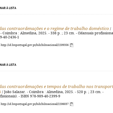
NAR À LISTA
as contraordenações e o regime de trabalho doméstico
/
 - Coimbra : Almedina, 2025. - 338 p. ; 23 cm. - (Manuais profissiona
89-40-2436-1
: http://id.bnportugal.gov.pt/bib/bibnacional/2209356
NAR À LISTA
as contraordenações e tempos de trabalho nos transpor
s
/ João Salazar. - Coimbra : Almedina, 2025. - 520 p. ; 23 cm. -
issionais). - ISBN 978-989-40-2399-9
: http://id.bnportugal.gov.pt/bib/bibnacional/2206037