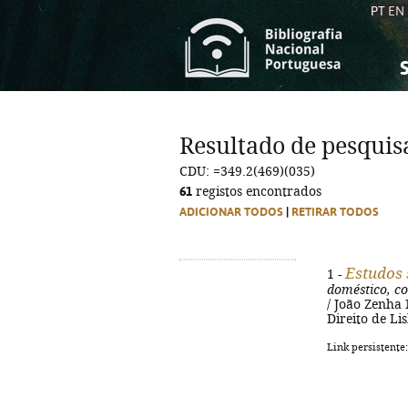
PT
EN
S
S
C
C
Resultado de pesquis
C
C
CDU: =349.2(469)(035)
A
A
61
registos encontrados
ADICIONAR TODOS
|
RETIRAR TODOS
Estudos 
1 -
doméstico, co
/ João Zenha
Direito de Li
Link persistente