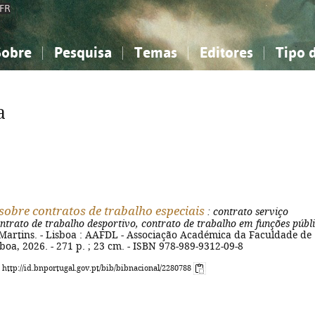
FR
Sobre
Pesquisa
Temas
Editores
Tipo 
obre a Bibliografia Nacional
imples
onhecimento, Informação...
onhecimento, Informação...
Combinada
A minha lista
Como utilizar
Filosofia, psicologia...
Filosofia, psicologia...
Perguntas frequente
a
iências sociais...
iências sociais...
Ciências exatas e naturais...
Ciências exatas e naturais...
rte, desporto...
rte, desporto...
Literatura, linguística...
Literatura, linguística...
sobre contratos de trabalho especiais
: contrato serviço
ntrato de trabalho desportivo, contrato de trabalho em funções públ
 Martins. - Lisboa : AAFDL - Associação Académica da Faculdade de
sboa, 2026. - 271 p. ; 23 cm. - ISBN 978-989-9312-09-8
: http://id.bnportugal.gov.pt/bib/bibnacional/2280788