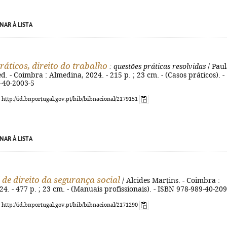
NAR À LISTA
ráticos, direito do trabalho
: questões práticas resolvidas
/ Paul
ed. - Coimbra : Almedina, 2024. - 215 p. ; 23 cm. - (Casos práticos). -
-40-2003-5
: http://id.bnportugal.gov.pt/bib/bibnacional/2179151
NAR À LISTA
de direito da segurança social
/ Alcides Martins. - Coimbra :
4. - 477 p. ; 23 cm. - (Manuais profissionais). - ISBN 978-989-40-20
: http://id.bnportugal.gov.pt/bib/bibnacional/2171290