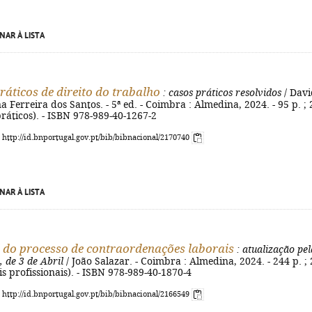
NAR À LISTA
ráticos de direito do trabalho
: casos práticos resolvidos
/ Davi
a Ferreira dos Santos. - 5ª ed. - Coimbra : Almedina, 2024. - 95 p. ; 
práticos). - ISBN 978-989-40-1267-2
: http://id.bnportugal.gov.pt/bib/bibnacional/2170740
NAR À LISTA
do processo de contraordenações laborais
: atualização pel
, de 3 de Abril
/ João Salazar. - Coimbra : Almedina, 2024. - 244 p. ;
s profissionais). - ISBN 978-989-40-1870-4
: http://id.bnportugal.gov.pt/bib/bibnacional/2166549