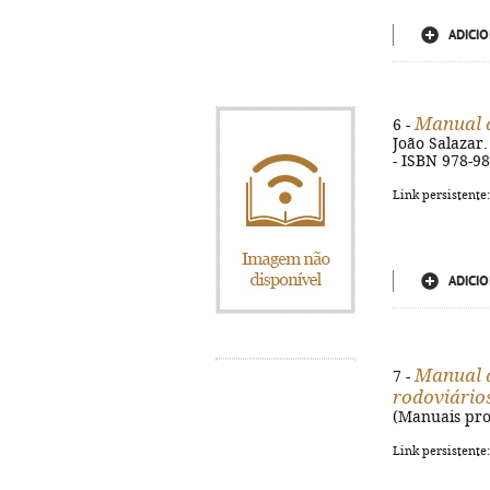
ADICIO
Manual d
6 -
João Salazar.
- ISBN 978-9
Link persistente
ADICIO
Manual d
7 -
rodoviário
(Manuais prof
Link persistente