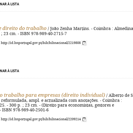
NAR À LISTA
 direito do trabalho
/ João Zenha Martins. - Coimbra : Almedina
. ; 23 cm. - ISBN 978-989-40-2715-7
: http://id.bnportugal.gov.pt/bib/bibnacional/2219808
NAR À LISTA
do trabalho para empresas (direito individual)
/ Alberto de S
d. reformulada, ampl. e actualizada com anotações. - Coimbra :
5. - 300 p. ; 23 cm. - (Direito para economistas, gestores e
- ISBN 978-989-40-2501-6
: http://id.bnportugal.gov.pt/bib/bibnacional/2209214