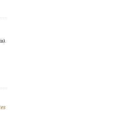
is).
tes