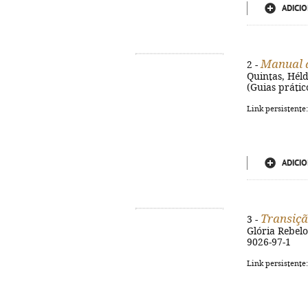
ADICIO
Manual d
2 -
Quintas, Héld
(Guias prátic
Link persistente
ADICIO
Transição
3 -
Glória Rebelo
9026-97-1
Link persistente