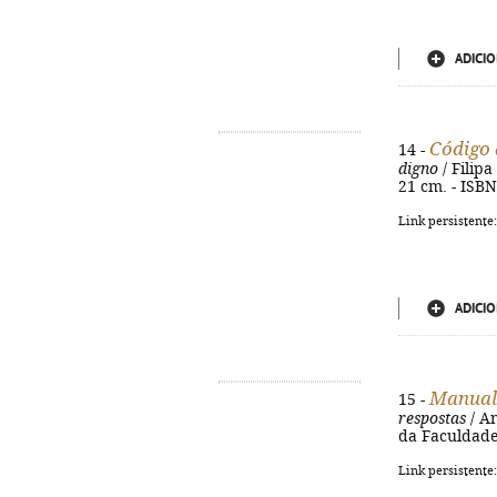
ADICIO
Código 
14 -
digno
/ Filipa
21 cm. - ISB
Link persistente
ADICIO
Manual 
15 -
respostas
/ An
da Faculdade 
Link persistente