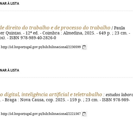
NAR À LISTA
e direito do trabalho e de processo do trabalho
/ Paula
er Quintas. - 12ª ed. - Coimbra : Almedina, 2025. - 649 p. ; 23 cm. -
os). - ISBN 978-989-40-2826-0
: http://id.bnportugal.gov.pt/bib/bibnacional/2230599
NAR À LISTA
 digital, inteligência artificial e teletrabalho
: estudos labora
. - Braga : Nova Causa, cop. 2025. - 159 p. ; 23 cm. - ISBN 978-989-
: http://id.bnportugal.gov.pt/bib/bibnacional/2221567