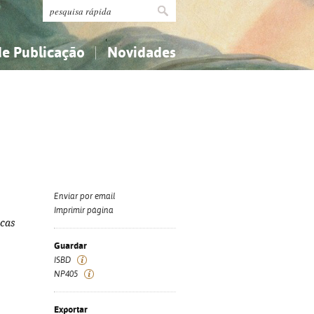
de Publicação
Novidades
s
Religião...
Religião...
Ciências aplicadas...
Ciências aplicadas...
História, geografia, biografias...
História, geografia, biografias...
Enviar por email
Imprimir página
icas
Guardar
ISBD
NP405
Exportar