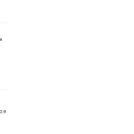
a
92-9