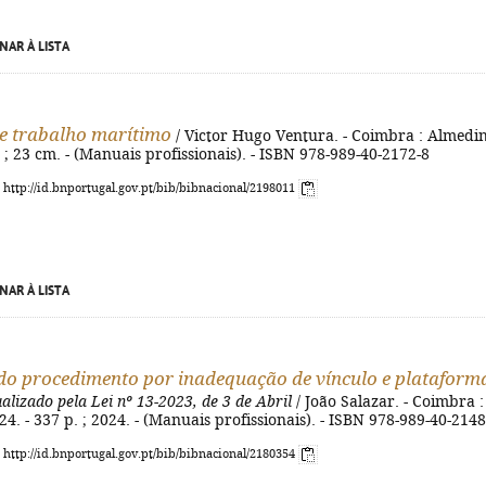
NAR À LISTA
de trabalho marítimo
/ Victor Hugo Ventura. - Coimbra : Almedi
. ; 23 cm. - (Manuais profissionais). - ISBN 978-989-40-2172-8
: http://id.bnportugal.gov.pt/bib/bibnacional/2198011
NAR À LISTA
o procedimento por inadequação de vínculo e plataform
ualizado pela Lei nº 13-2023, de 3 de Abril
/ João Salazar. - Coimbra :
4. - 337 p. ; 2024. - (Manuais profissionais). - ISBN 978-989-40-2148
: http://id.bnportugal.gov.pt/bib/bibnacional/2180354