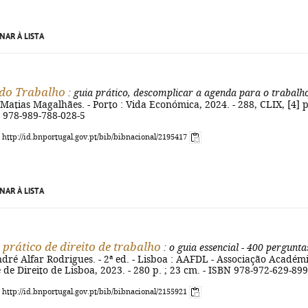
NAR À LISTA
do Trabalho
: guia prático, descomplicar a agenda para o trabalh
 Matias Magalhães. - Porto : Vida Económica, 2024. - 288, CLIX, [4] p
N 978-989-788-028-5
: http://id.bnportugal.gov.pt/bib/bibnacional/2195417
NAR À LISTA
prático de direito de trabalho
: o guia essencial - 400 pergunta
dré Alfar Rodrigues. - 2ª ed. - Lisboa : AAFDL - Associação Académ
de Direito de Lisboa, 2023. - 280 p. ; 23 cm. - ISBN 978-972-629-899
: http://id.bnportugal.gov.pt/bib/bibnacional/2155921