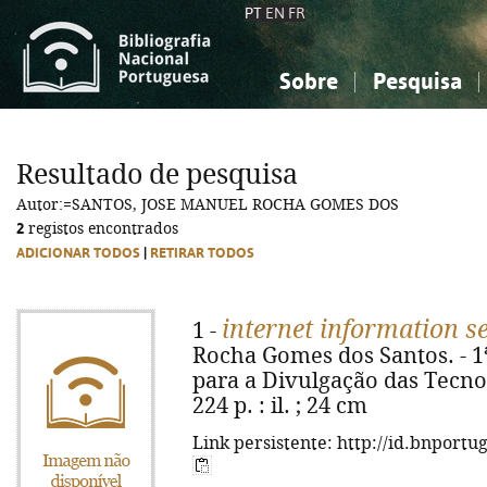
PT
EN
FR
Sobre
Pesquisa
Sobre a Bibliografia Nacional
Simples
Conhecimento, Informação...
Conhecimento, Informação...
Combinada
A
Resultado de pesquisa
Ciências sociais...
Ciências sociais...
Autor:=SANTOS, JOSE MANUEL ROCHA GOMES DOS
Arte, desporto...
Arte, desporto...
2
registos encontrados
ADICIONAR TODOS
|
RETIRAR TODOS
internet information se
1 -
Rocha Gomes dos Santos. - 1ª 
para a Divulgação das Tecnol
224 p. : il. ; 24 cm
Link persistente: http://id.bnportu