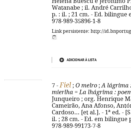
Helena Buescu e Jerónimo Pi
Watanabe ; il. André Carrilho.
p. : il. ; 21 cm. - Ed. biling
978-989-35896-1-8
Link persistente: http://id.bnportu
ADICIONAR À LISTA
Fiel
7 -
;
O melro
;
A lágrima
mierlha
=
La lhágrima
: poem
Junqueiro ; org. Henrique Ma
Cameirão, Ana Afonso, Antóni
Cardoso... [et al.]. - 1ª ed. - [S
il. ; 28 cm. - Ed. em bilingu
978-989-99173-7-8