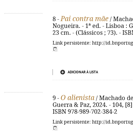
Pai contra mãe
8 -
/ Machad
Nogueira. - 1ª ed. - Lisboa : G
23 cm. - (Clássicos ; 73). - I
Link persistente: http://id.bnportu
ADICIONAR À LISTA
O alienista
9 -
/ Machado de A
Guerra & Paz, 2024. - 104, [8] p
ISBN 978-989-702-384-2
Link persistente: http://id.bnportu