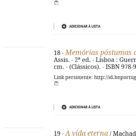
ADICIONAR À LISTA
Memórias póstumas d
18 -
Assis. - 2ª ed. - Lisboa : Guerr
cm. - (Clássicos). - ISBN 978
Link persistente: http://id.bnportu
ADICIONAR À LISTA
A vida eterna
19 -
/ Machado 