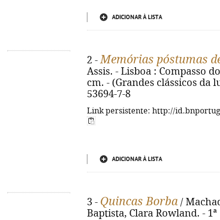
ADICIONAR À LISTA
Memórias póstumas de
2 -
Assis. - Lisboa : Compasso dos
cm. - (Grandes clássicos da l
53694-7-8
Link persistente: http://id.bnportu
ADICIONAR À LISTA
Quincas Borba
3 -
/ Machado
Baptista, Clara Rowland. - 1ª 