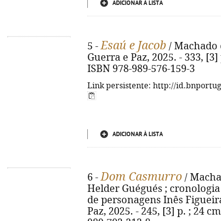
ADICIONAR À LISTA
Esaú e Jacob
5 -
/ Machado de
Guerra e Paz, 2025. - 333, [3] p
ISBN 978-989-576-159-3
Link persistente: http://id.bnportu
ADICIONAR À LISTA
Dom Casmurro
6 -
/ Machad
Helder Guégués ; cronologia h
de personagens Inês Figueiras
Paz, 2025. - 245, [3] p. ; 24 cm