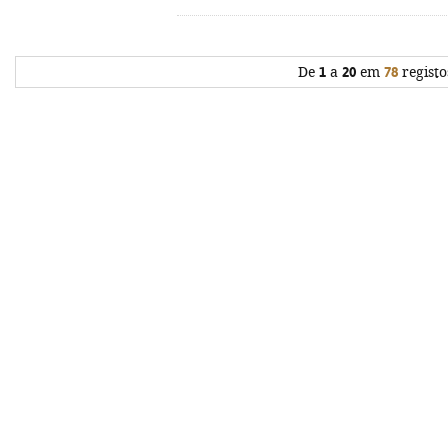
De
1
a
20
em
78
registo