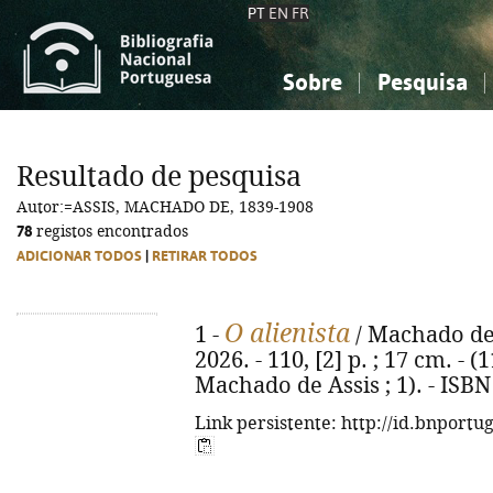
PT
EN
FR
Sobre
Pesquisa
Sobre a Bibliografia Nacional
Simples
Conhecimento, Informação...
Conhecimento, Informação...
Combinada
A
Resultado de pesquisa
Ciências sociais...
Ciências sociais...
Autor:=ASSIS, MACHADO DE, 1839-1908
Arte, desporto...
Arte, desporto...
78
registos encontrados
ADICIONAR TODOS
|
RETIRAR TODOS
O alienista
1 -
/ Machado de A
2026. - 110, [2] p. ; 17 cm. - 
Machado de Assis ; 1). - ISB
Link persistente: http://id.bnportu