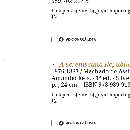
989-702-212-8
Link persistente: http://id.bnportu
ADICIONAR À LISTA
A sereníssima Repúbli
7 -
1876-1883 / Machado de Assis 
Amândio Reis. - 1ª ed. - Silvei
p. ; 24 cm. - ISBN 978-989-91
Link persistente: http://id.bnportu
ADICIONAR À LISTA