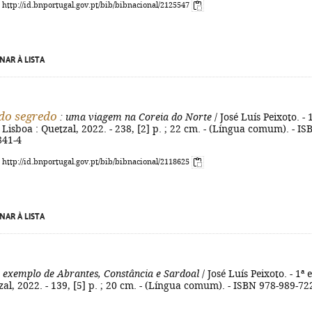
: http://id.bnportugal.gov.pt/bib/bibnacional/2125547
NAR À LISTA
do segredo
: uma viagem na Coreia do Norte
/ José Luís Peixoto. - 
- Lisboa : Quetzal, 2022. - 238, [2] p. ; 22 cm. - (Língua comum). - IS
841-4
: http://id.bnportugal.gov.pt/bib/bibnacional/2118625
NAR À LISTA
o exemplo de Abrantes, Constância e Sardoal
/ José Luís Peixoto. - 1ª e
zal, 2022. - 139, [5] p. ; 20 cm. - (Língua comum). - ISBN 978-989-72