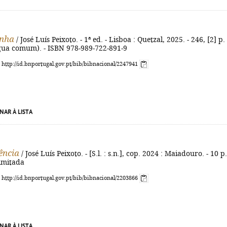
nha
/ José Luís Peixoto. - 1ª ed. - Lisboa : Quetzal, 2025. - 246, [2] p. 
ngua comum). - ISBN 978-989-722-891-9
: http://id.bnportugal.gov.pt/bib/bibnacional/2247941
NAR À LISTA
ência
/ José Luís Peixoto. - [S.l. : s.n.], cop. 2024 : Maiadouro. - 10 p.
limitada
: http://id.bnportugal.gov.pt/bib/bibnacional/2203866
NAR À LISTA