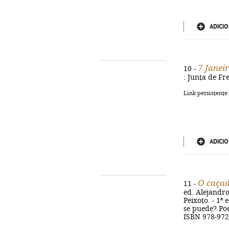
ADICIO
7 Janei
10 -
: Junta de Fre
Link persistente
ADICIO
O caçad
11 -
ed. Alejandro
Peixoto. - 1ª 
se puede? Poe
ISBN 978-972