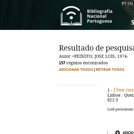
PT
EN
S
S
C
C
Resultado de pesquis
C
C
Autor:=PEIXOTO, JOSE LUIS, 1974-
A
A
157
registos encontrados
ADICIONAR TODOS
|
RETIRAR TODOS
Uma cas
1 -
Lisboa : Quet
822-3
Link persistente
ADICIO