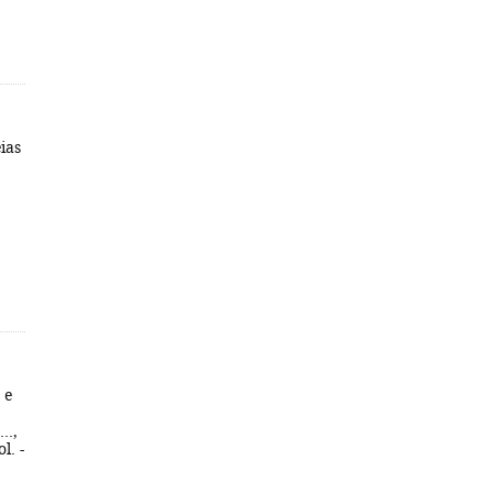
eias
 e
..,
l. -