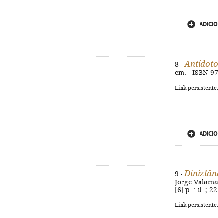
ADICIO
Antídoto
8 -
cm. - ISBN 9
Link persistente
ADICIO
Dinizlân
9 -
Jorge Valamat
[6] p. : il. ;
Link persistente