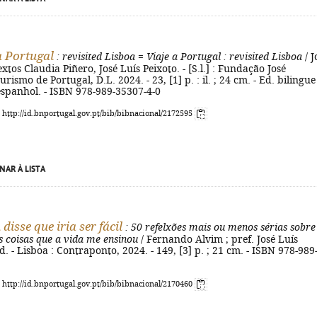
 Portugal
: revisited Lisboa
=
Viaje a Portugal
: revisited Lisboa
/ J
xtos Claudia Piñero, José Luís Peixoto. - [S.l.] : Fundação José
ismo de Portugal, D.L. 2024. - 23, [1] p. : il. ; 24 cm. - Ed. bilingu
espanhol. - ISBN 978-989-35307-4-0
: http://id.bnportugal.gov.pt/bib/bibnacional/2172595
NAR À LISTA
isse que iria ser fácil
: 50 refelxões mais ou menos sérias sobre
 coisas que a vida me ensinou
/ Fernando Alvim ; pref. José Luís
ed. - Lisboa : Contraponto, 2024. - 149, [3] p. ; 21 cm. - ISBN 978-989
: http://id.bnportugal.gov.pt/bib/bibnacional/2170460