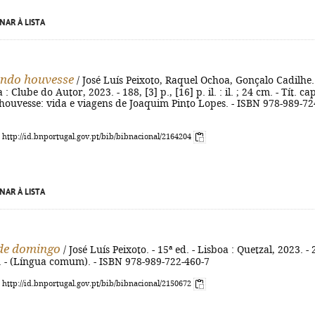
NAR À LISTA
ndo houvesse
/ José Luís Peixoto, Raquel Ochoa, Gonçalo Cadilhe.
 : Clube do Autor, 2023. - 188, [3] p., [16] p. il. : il. ; 24 cm. - Tít. ca
ouvesse: vida e viagens de Joaquim Pinto Lopes. - ISBN 978-989-72
: http://id.bnportugal.gov.pt/bib/bibnacional/2164204
NAR À LISTA
de domingo
/ José Luís Peixoto. - 15ª ed. - Lisboa : Quetzal, 2023. - 
m. - (Língua comum). - ISBN 978-989-722-460-7
: http://id.bnportugal.gov.pt/bib/bibnacional/2150672