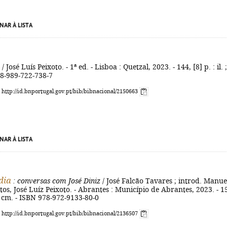
NAR À LISTA
/ José Luís Peixoto. - 1ª ed. - Lisboa : Quetzal, 2023. - 144, [8] p. : il. 
78-989-722-738-7
: http://id.bnportugal.gov.pt/bib/bibnacional/2150663
NAR À LISTA
dia
: conversas com José Diniz
/ José Falcão Tavares ; introd. Manue
os, José Luíz Peixoto. - Abrantes : Município de Abrantes, 2023. - 1
 22 cm. - ISBN 978-972-9133-80-0
: http://id.bnportugal.gov.pt/bib/bibnacional/2136507