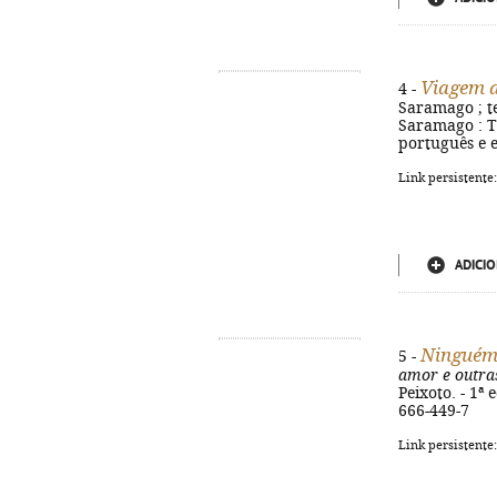
Viagem a
4 -
Saramago ; te
Saramago : Tur
português e 
Link persistente
ADICIO
Ninguém d
5 -
amor e outras
Peixoto. - 1ª 
666-449-7
Link persistente