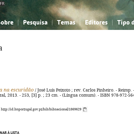
FR
Sobre
Pesquisa
Temas
Editores
Tipo 
obre a Bibliografia Nacional
imples
onhecimento, Informação...
onhecimento, Informação...
Combinada
A minha lista
Como utilizar
Filosofia, psicologia...
Filosofia, psicologia...
Perguntas frequente
a
iências sociais...
iências sociais...
Ciências exatas e naturais...
Ciências exatas e naturais...
rte, desporto...
rte, desporto...
Literatura, linguística...
Literatura, linguística...
a na escuridão
/ José Luís Peixoto ; rev. Carlos Pinheiro. - Reimp. 
zal, 2013. - 253, [3] p. ; 23 cm. - (Língua comum). - ISBN 978-972-56
: http://id.bnportugal.gov.pt/bib/bibnacional/1869629
NAR À LISTA