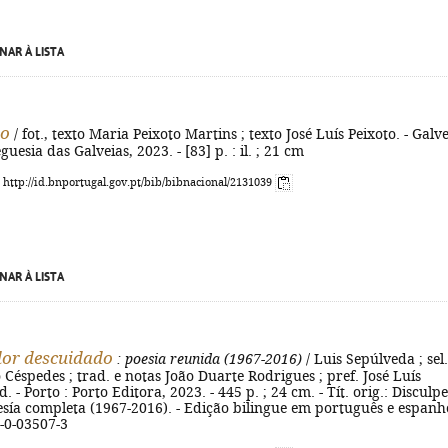
NAR À LISTA
ro
/ fot., texto Maria Peixoto Martins ; texto José Luís Peixoto. - Galv
guesia das Galveias, 2023. - [83] p. : il. ; 21 cm
: http://id.bnportugal.gov.pt/bib/bibnacional/2131039
NAR À LISTA
or descuidado
: poesia reunida (1967-2016)
/ Luis Sepúlveda ; sel.
 Céspedes ; trad. e notas João Duarte Rodrigues ; pref. José Luís
ed. - Porto : Porto Editora, 2023. - 445 p. ; 24 cm. - Tít. orig.: Disculpe.
sía completa (1967-2016). - Edição bilingue em português e espanho
-0-03507-3