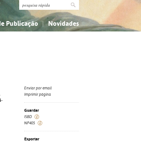
de Publicação
Novidades
s
Religião...
Religião...
Ciências aplicadas...
Ciências aplicadas...
História, geografia, biografias...
História, geografia, biografias...
Enviar por email
-
Imprimir página
4-
Guardar
ISBD
NP405
Exportar