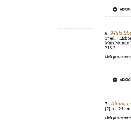
ADICIO
Mais Mu
6 -
1ª ed. - Lisboa
Mais Mundo h
713-2
Link persistente
ADICIO
Almoço 
7 -
[7] p. ; 24 c
Link persistente