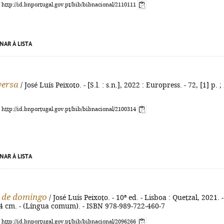
: http://id.bnportugal.gov.pt/bib/bibnacional/2110111
NAR À LISTA
versa
/ José Luís Peixoto. - [S.l. : s.n.], 2022 : Europress. - 72, [1] p. ;
: http://id.bnportugal.gov.pt/bib/bibnacional/2100314
NAR À LISTA
 de domingo
/ José Luís Peixoto. - 10ª ed. - Lisboa : Quetzal, 2021. -
 24 cm. - (Língua comum). - ISBN 978-989-722-460-7
: http://id.bnportugal.gov.pt/bib/bibnacional/2096266