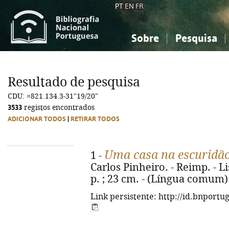
PT
EN
FR
Sobre
Pesquisa
Sobre a Bibliografia Nacional
Simples
Conhecimento, Informação...
Conhecimento, Informação...
Combinada
A
Resultado de pesquisa
Ciências sociais...
Ciências sociais...
CDU: =821.134.3-31"19/20"
Arte, desporto...
Arte, desporto...
3533
registos encontrados
ADICIONAR TODOS
|
RETIRAR TODOS
Uma casa na escuridã
1 -
Carlos Pinheiro. - Reimp. - Li
p. ; 23 cm. - (Língua comum)
Link persistente: http://id.bnportu