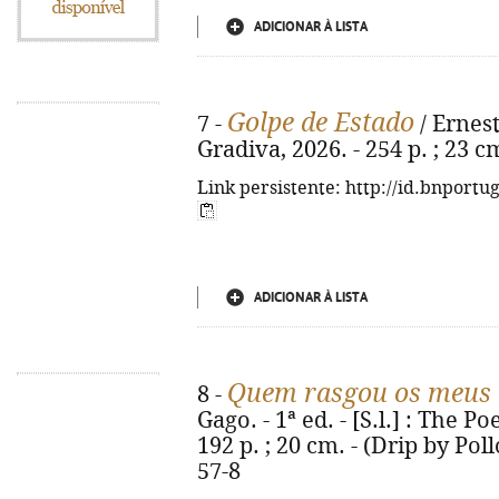
ADICIONAR À LISTA
Golpe de Estado
7 -
/ Ernest
Gradiva, 2026. - 254 p. ; 23 
Link persistente: http://id.bnportu
ADICIONAR À LISTA
Quem rasgou os meus l
8 -
Gago. - 1ª ed. - [S.l.] : The 
192 p. ; 20 cm. - (Drip by Pol
57-8