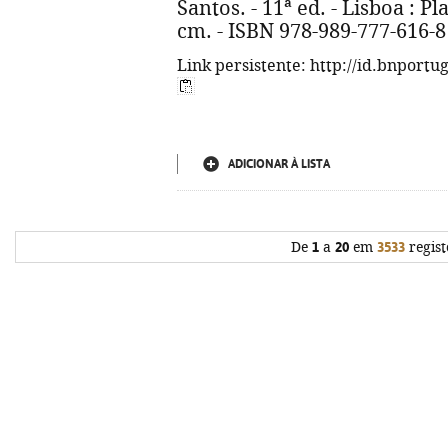
Santos. - 11ª ed. - Lisboa : Plan
cm. - ISBN 978-989-777-616-8
Link persistente: http://id.bnportu
ADICIONAR À LISTA
De
1
a
20
em
3533
regist