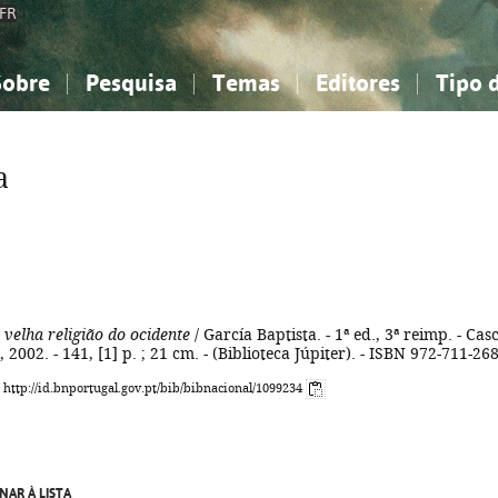
FR
Sobre
Pesquisa
Temas
Editores
Tipo 
obre a Bibliografia Nacional
imples
onhecimento, Informação...
onhecimento, Informação...
Combinada
A minha lista
Como utilizar
Filosofia, psicologia...
Filosofia, psicologia...
Perguntas frequente
a
iências sociais...
iências sociais...
Ciências exatas e naturais...
Ciências exatas e naturais...
rte, desporto...
rte, desporto...
Literatura, linguística...
Literatura, linguística...
 velha religião do ocidente
/ García Baptista. - 1ª ed., 3ª reimp. - Cas
2002. - 141, [1] p. ; 21 cm. - (Biblioteca Júpiter). - ISBN 972-711-26
: http://id.bnportugal.gov.pt/bib/bibnacional/1099234
NAR À LISTA