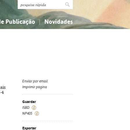
de Publicação
Novidades
s
Religião...
Religião...
Ciências aplicadas...
Ciências aplicadas...
História, geografia, biografias...
História, geografia, biografias...
Enviar por email
cais
Imprimir página
8-4
Guardar
ISBD
NP405
Exportar