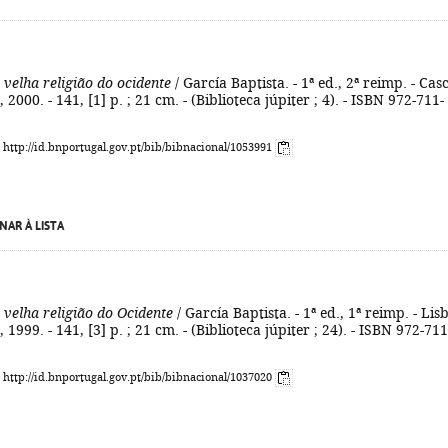
 velha religião do ocidente
/ García Baptista. - 1ª ed., 2ª reimp. - Cas
2000. - 141, [1] p. ; 21 cm. - (Biblioteca júpiter ; 4). - ISBN 972-711-
: http://id.bnportugal.gov.pt/bib/bibnacional/1053991
NAR À LISTA
 velha religião do Ocidente
/ García Baptista. - 1ª ed., 1ª reimp. - Lis
1999. - 141, [3] p. ; 21 cm. - (Biblioteca júpiter ; 24). - ISBN 972-711
: http://id.bnportugal.gov.pt/bib/bibnacional/1037020