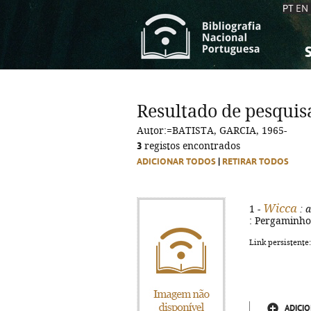
PT
EN
S
S
C
C
Resultado de pesquis
C
C
Autor:=BATISTA, GARCIA, 1965-
A
A
3
registos encontrados
ADICIONAR TODOS
|
RETIRAR TODOS
Wicca
1 -
: a
: Pergaminho, 
Link persistente
ADICIO