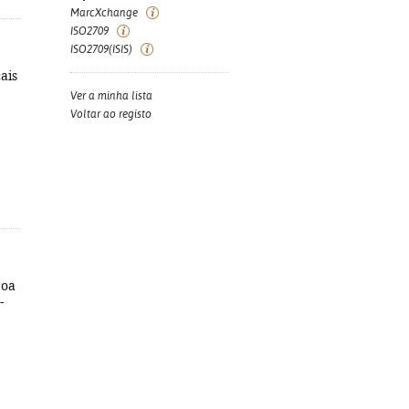
MarcXchange
ISO2709
ISO2709(ISIS)
cais
Ver a minha lista
Voltar ao registo
boa
-