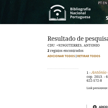
PT
EN
S
S
C
C
Resultado de pesquis
C
C
CDU: =929GUTERRES, ANTONIO
A
A
2
registos encontrados
ADICIONAR TODOS
|
RETIRAR TODOS
António 
1 -
cop. 2013. - 6
622-572-8
Link persistente
ADICIO