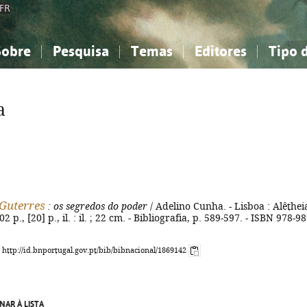
FR
Sobre
Pesquisa
Temas
Editores
Tipo 
obre a Bibliografia Nacional
imples
onhecimento, Informação...
onhecimento, Informação...
Combinada
A minha lista
Como utilizar
Filosofia, psicologia...
Filosofia, psicologia...
Perguntas frequente
a
iências sociais...
iências sociais...
Ciências exatas e naturais...
Ciências exatas e naturais...
rte, desporto...
rte, desporto...
Literatura, linguística...
Literatura, linguística...
Guterres
: os segredos do poder
/ Adelino Cunha. - Lisboa : Alêthei
02 p., [20] p., il. : il. ; 22 cm. - Bibliografia, p. 589-597. - ISBN 978-98
: http://id.bnportugal.gov.pt/bib/bibnacional/1869142
NAR À LISTA