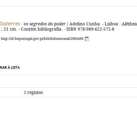
Guterres
: os segredos do poder
/ Adelino Cunha. - Lisboa : Alêthei
. ; 21 cm. - Contém bibliografia. - ISBN 978-989-622-572-8
: http://id.bnportugal.gov.pt/bib/bibnacional/1865456
NAR À LISTA
2
registos