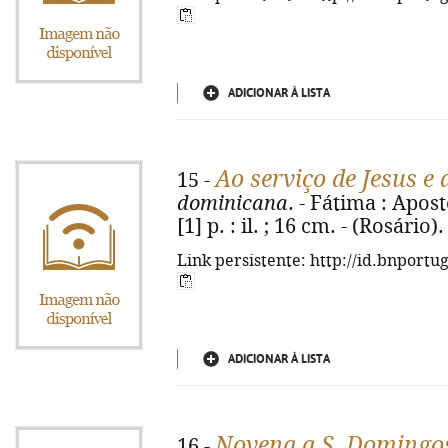
ADICIONAR À LISTA
Ao serviço de Jesus e
15 -
dominicana
. - Fátima : Apos
[1] p. : il. ; 16 cm. - (Rosário
Link persistente: http://id.bnportu
ADICIONAR À LISTA
Novena a S. Domingo
16 -