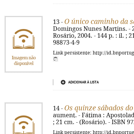
O único caminho da s
13 -
Domingos Nunes Martins. - 2ª
Rosário, 2004. - 144 p. : il. ; 
98873-4-9
Link persistente: http://id.bnportu
ADICIONAR À LISTA
Os quinze sábados do
14 -
aument. - Fátima : Apostolado 
; 21 cm. - (Rosário). - ISBN 9
Link persistente: http://id.bnportu