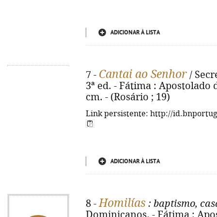
ADICIONAR À LISTA
Cantai ao Senhor
7 -
/ Secr
3ª ed. - Fátima : Apostolado do
cm. - (Rosário ; 19)
Link persistente: http://id.bnportu
ADICIONAR À LISTA
Homilías
8 -
: baptismo, ca
Dominicanos. - Fátima : Apos