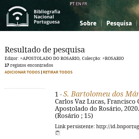
PT
EN
FR
Sobre
Pesquisa
Sobre a Bibliografia Nacional
Simples
Conhecimento, Informação...
Conhecimento, Informação...
Combinada
A
Resultado de pesquisa
Ciências sociais...
Ciências sociais...
Editor: =APOSTOLADO DO ROSARIO, Colecção: =ROSARIO
Arte, desporto...
Arte, desporto...
17
registos encontrados
ADICIONAR TODOS
|
RETIRAR TODOS
S. Bartolomeu dos Már
1 -
Carlos Vaz Lucas, Francisco C
Apostolado do Rosário, 2020. - 3
(Rosário ; 15)
Link persistente: http://id.bnportu